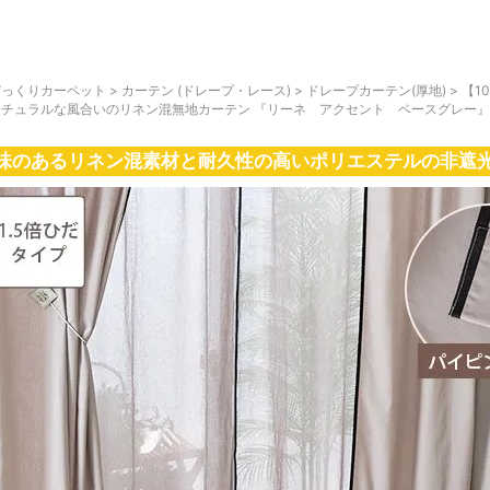
びっくりカーペット
>
カーテン (ドレープ・レース)
>
ドレープカーテン(厚地)
>
【1
ナチュラルな風合いのリネン混無地カーテン 『リーネ アクセント ベースグレー』
味のあるリネン混素材と耐久性の高いポリエステルの非遮