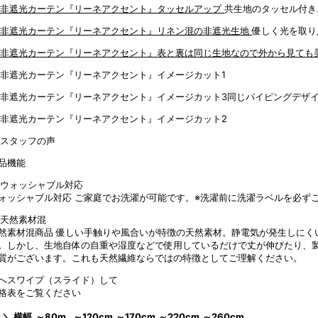
共生地のタッセル付き
優しく光を取り
同じパイピングデザ
品機能
ォッシャブル対応
ご家庭でお洗濯が可能です。※洗濯前に洗濯ラベルを必ず
然素材混商品
優しい手触りや風合いが特徴の天然素材。静電気が発生しにく
。しかし、生地自体の自重や湿度などで使用しているだけで丈が伸びたり、
質がございます。これも天然繊維ならではの特徴としてご理解ください。
へスワイプ（スライド）して
格表をご覧ください
 ＼ 横幅
～80m
～120cm
～170cm
～220cm
～260cm