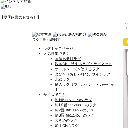
【夏季休業のお知らせ】
ラグ
(2畳・3畳以下)
ラグトップページ
人気特集で選ぶ
国産高機能ラグ
洗濯OK！洗えるラグ・ラグマット
オールシーズン使えるラグ
とびきりおしゃれなデザインラグ
北欧ラグ
輸入ラグ（ウィルトン）・カーペッ
ト
サイズで選ぶ
約1畳
のラグ
100x150cm
約1.5畳
のラグ
130x190cm
約2畳
のラグ
190x190cm
約3畳
のラグ
190x240cm
大きめのラグ
加工OKのラグ