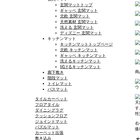
玄関マットトップ
ギャッベ 玄関マット
北欧 玄関マット
天然素材 玄関マット
洗える 玄関マット
ディズニー 玄関マット
キッチンマット
キッチンマットトップページ
北欧 キッチンマット
ギャッベ キッチンマット
洗えるキッチンマット
拭けるキッチンマット
商
廊下敷き
階段マット
トイレマット
ウ
バスマット
タイルカーペット
天
フロアタイル
す
ダイニングラグ
性
クッションフロア
ジョイントマット
右
パズルマット
価
カーペット出張
敷き込み
丈