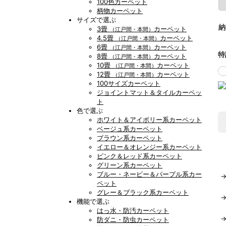
100色カーペット
柄物カーペット
サイズで選ぶ
納
3畳
カーペット
（江戸間・本間）
4.5畳
カーペット
（江戸間・本間）
6畳
カーペット
（江戸間・本間）
特
8畳
カーペット
（江戸間・本間）
10畳
カーペット
（江戸間・本間）
12畳
カーペット
（江戸間・本間）
100サイズカーペット
ジョイントマット＆タイルカーペッ
ト
色で選ぶ
ホワイト＆アイボリー系カーペット
ベージュ系カーペット
ブラウン系カーペット
イエロー＆オレンジー系カーペット
ピンク＆レッド系カーペット
グリーン系カーペット
ブルー・ネービー＆パープル系カー
ペット
グレー＆ブラック系カーペット
機能で選ぶ
はっ水・防汚カーペット
防ダニ・防虫カーペット