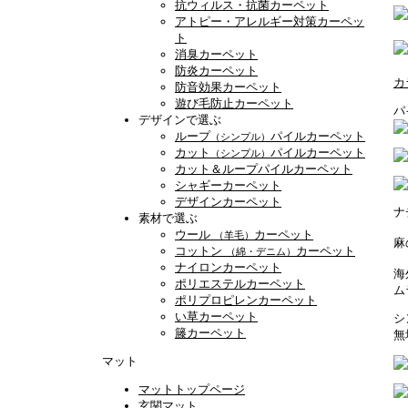
抗ウィルス・抗菌カーペット
アトピー・アレルギー対策カーペッ
ト
消臭カーペット
防炎カーペット
カ
防音効果カーペット
遊び毛防止カーペット
パ
デザインで選ぶ
ループ
パイルカーペット
（シンプル）
カット
パイルカーペット
（シンプル）
カット＆ループパイルカーペット
シャギーカーペット
デザインカーペット
ナ
素材で選ぶ
ウール
カーペット
（羊毛）
麻
コットン
カーペット
（綿・デニム）
ナイロンカーペット
海
ポリエステルカーペット
ム
ポリプロピレンカーペット
い草カーペット
シ
籐カーペット
無
マット
マットトップページ
玄関マット