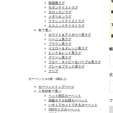
韓国風ラグ
モダンテイストラグ
モロッカンラグ
メダリオンラグ
クラシックテイストラグ
エスニックテイストラグ
色で選ぶ
ホワイト＆アイボリー系ラグ
ベージュ系ラグ
ブラウン系ラグ
イエロー＆オレンジ系ラグ
幅
ピンク＆レッド系ラグ
グリーン系ラグ
ブルー・ネイビー＆パープル系ラグ
グレー＆ブラック系ラグ
クリア
丈
カーペット
(4.5畳・6畳以上)
カーペットトップページ
人気特集で選ぶ
ペット対応カーペット
高級ホテル仕様カーペット
フ
ハサミでカットできるカーペット
100サイズカーペット