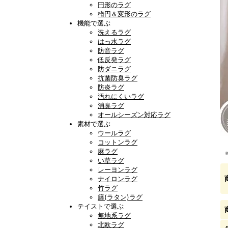
円形のラグ
楕円＆変形のラグ
機能で選ぶ
洗えるラグ
はっ水ラグ
防音ラグ
低反発ラグ
防ダニラグ
抗菌防臭ラグ
防炎ラグ
汚れにくいラグ
消臭ラグ
オールシーズン対応ラグ
素材で選ぶ
ウールラグ
コットンラグ
麻ラグ
い草ラグ
レーヨンラグ
ナイロンラグ
竹ラグ
籐(ラタン)ラグ
テイストで選ぶ
無地系ラグ
北欧ラグ