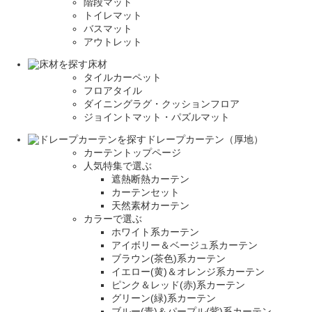
階段マット
トイレマット
バスマット
アウトレット
床材
タイルカーペット
フロアタイル
ダイニングラグ・クッションフロア
ジョイントマット・パズルマット
ドレープカーテン（厚地）
カーテントップページ
人気特集で選ぶ
遮熱断熱カーテン
カーテンセット
天然素材カーテン
カラーで選ぶ
ホワイト系カーテン
アイボリー＆ベージュ系カーテン
ブラウン(茶色)系カーテン
イエロー(黄)＆オレンジ系カーテン
ピンク＆レッド(赤)系カーテン
グリーン(緑)系カーテン
ブルー(青)＆パープル(紫)系カーテン