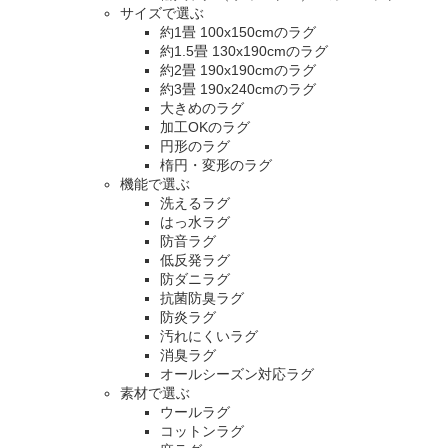
サイズで選ぶ
約1畳 100x150cmのラグ
約1.5畳 130x190cmのラグ
約2畳 190x190cmのラグ
約3畳 190x240cmのラグ
大きめのラグ
加工OKのラグ
円形のラグ
楕円・変形のラグ
機能で選ぶ
洗えるラグ
はっ水ラグ
防音ラグ
低反発ラグ
防ダニラグ
抗菌防臭ラグ
防炎ラグ
汚れにくいラグ
消臭ラグ
オールシーズン対応ラグ
素材で選ぶ
ウールラグ
コットンラグ