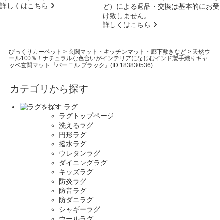
詳しくはこちら
ど）による返品・交換は基本的にお受
け致しません。
詳しくはこちら
びっくりカーペット
>
玄関マット・キッチンマット・廊下敷きなど
>
天然ウ
ール100％！ナチュラルな色合いがインテリアになじむインド製手織りギャ
ッベ玄関マット『パーニル ブラック』(ID:183830536)
カテゴリから探す
ラグ
ラグトップページ
洗えるラグ
円形ラグ
撥水ラグ
ウレタンラグ
ダイニングラグ
キッズラグ
防炎ラグ
防音ラグ
防ダニラグ
シャギーラグ
ウールラグ