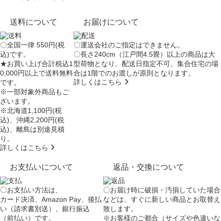
送料について
お届けについて
〇全国一律 550円(税
〇運送会社のご指定はできません。
込)です。
〇長さ240cm（江戸間4.5畳）以上の商品は大
★お買い上げ合計税込1
型荷物となり、
配送日指定不可
、集合住宅の場
0,000円以上で送料無料
合は
1階でのお渡し
が原則となります。
詳しくはこちら
です。
※一部対象外商品もご
ざいます。
※北海道1,100円(税
込)、沖縄2,200円(税
込)、離島は別途見積
り。
詳しくはこちら
お支払いについて
返品・交換について
〇お支払い方法は、
〇お届け時に破損・汚損していた場合
カード決済、Amazon Pay、後払
などは、すぐに新しい商品とお取替え
い（請求書別送）、銀行振込
致します。
（前払い）です。
※お客様のご都合（サイズや色違いな