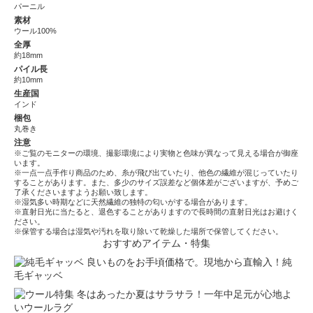
パーニル
素材
ウール100%
全厚
約18mm
パイル長
約10mm
生産国
インド
梱包
丸巻き
注意
※ご覧のモニターの環境、撮影環境により実物と色味が異なって見える場合が御座
います。
※一点一点手作り商品のため、糸が飛び出ていたり、他色の繊維が混じっていたり
することがあります。また、多少のサイズ誤差など個体差がございますが、予めご
了承くださいますようお願い致します。
※湿気多い時期などに天然繊維の独特の匂いがする場合があります。
※直射日光に当たると、退色することがありますので長時間の直射日光はお避けく
ださい。
※保管する場合は湿気や汚れを取り除いて乾燥した場所で保管してください。
おすすめアイテム・特集
良いものをお手頃価格で。現地から直輸入！純
毛ギャッベ
冬はあったか夏はサラサラ！一年中足元が心地よ
いウールラグ