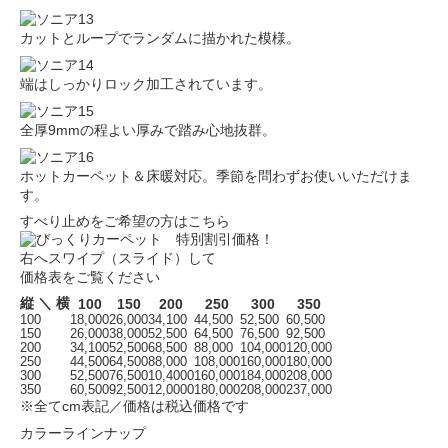
カットとループでランダムに描かれた模様。
端はしっかりロック加工されています。
全厚9mmの程よい厚みで踏み心地抜群。
ホットカーペット＆床暖対応。季節を問わずお使いいただけま
す。
すべり止めをご希望の方はこちら
右へスワイプ（スライド）して
価格表をご覧ください
縦 ＼ 横
100
150
200
250
300
350
100
18,000
26,000
34,100
44,500
52,500
60,500
150
26,000
38,000
52,500
64,500
76,500
92,500
200
34,100
52,500
68,500
88,000
104,000
120,000
250
44,500
64,500
88,000
108,000
160,000
180,000
300
52,500
76,500
10,4000
160,000
184,000
208,000
350
60,500
92,500
12,0000
180,000
208,000
237,000
※全てcm表記／価格は税込価格です
カラーラインナップ