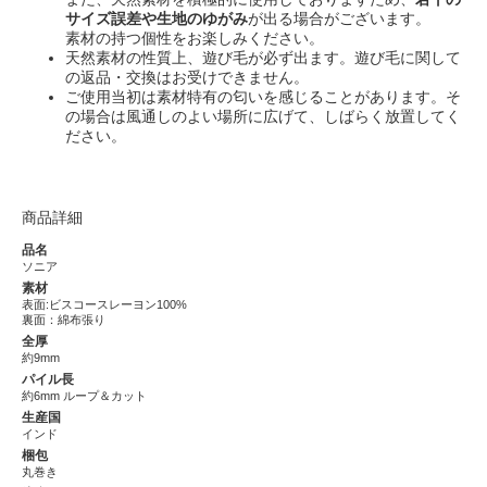
サイズ誤差や生地のゆがみ
が出る場合がございます。
素材の持つ個性をお楽しみください。
天然素材の性質上、遊び毛が必ず出ます。遊び毛に関して
の返品・交換はお受けできません。
ご使用当初は素材特有の匂いを感じることがあります。そ
の場合は風通しのよい場所に広げて、しばらく放置してく
ださい。
商品詳細
品名
ソニア
素材
表面:ビスコースレーヨン100%
裏面：綿布張り
全厚
約9mm
パイル長
約6mm ループ＆カット
生産国
インド
梱包
丸巻き