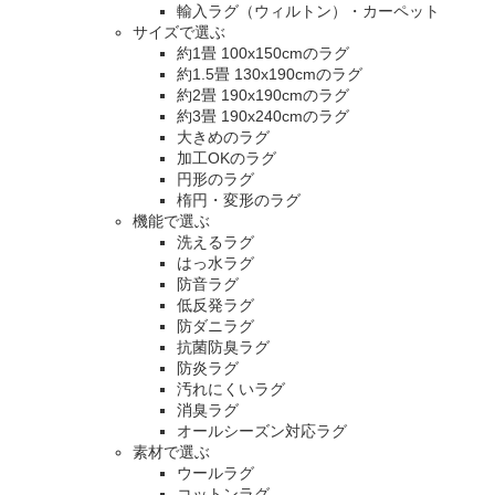
輸入ラグ（ウィルトン）・カーペット
サイズで選ぶ
約1畳 100x150cmのラグ
約1.5畳 130x190cmのラグ
約2畳 190x190cmのラグ
約3畳 190x240cmのラグ
大きめのラグ
加工OKのラグ
円形のラグ
楕円・変形のラグ
機能で選ぶ
洗えるラグ
はっ水ラグ
防音ラグ
低反発ラグ
防ダニラグ
抗菌防臭ラグ
防炎ラグ
汚れにくいラグ
消臭ラグ
オールシーズン対応ラグ
素材で選ぶ
ウールラグ
コットンラグ