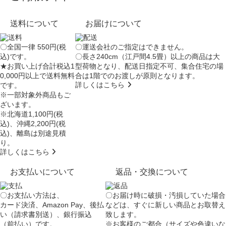
送料について
お届けについて
〇全国一律 550円(税
〇運送会社のご指定はできません。
込)です。
〇長さ240cm（江戸間4.5畳）以上の商品は大
★お買い上げ合計税込1
型荷物となり、
配送日指定不可
、集合住宅の場
0,000円以上で送料無料
合は
1階でのお渡し
が原則となります。
詳しくはこちら
です。
※一部対象外商品もご
ざいます。
※北海道1,100円(税
込)、沖縄2,200円(税
込)、離島は別途見積
り。
詳しくはこちら
お支払いについて
返品・交換について
〇お支払い方法は、
〇お届け時に破損・汚損していた場合
カード決済、Amazon Pay、後払
などは、すぐに新しい商品とお取替え
い（請求書別送）、銀行振込
致します。
（前払い）です。
※お客様のご都合（サイズや色違いな