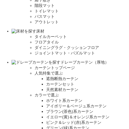
廊下敷き
階段マット
トイレマット
バスマット
アウトレット
床材
タイルカーペット
フロアタイル
ダイニングラグ・クッションフロア
ジョイントマット・パズルマット
ドレープカーテン（厚地）
カーテントップページ
人気特集で選ぶ
遮熱断熱カーテン
カーテンセット
天然素材カーテン
カラーで選ぶ
ホワイト系カーテン
アイボリー＆ベージュ系カーテン
ブラウン(茶色)系カーテン
イエロー(黄)＆オレンジ系カーテン
ピンク＆レッド(赤)系カーテン
グリーン(緑)系カーテン