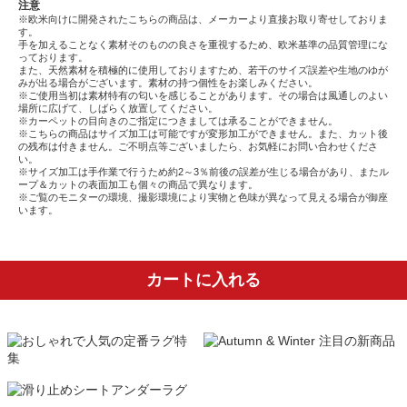
注意
※欧米向けに開発されたこちらの商品は、メーカーより直接お取り寄せしておりま
す。
手を加えることなく素材そのものの良さを重視するため、欧米基準の品質管理にな
っております。
また、天然素材を積極的に使用しておりますため、若干のサイズ誤差や生地のゆが
みが出る場合がございます。素材の持つ個性をお楽しみください。
※ご使用当初は素材特有の匂いを感じることがあります。その場合は風通しのよい
場所に広げて、しばらく放置してください。
※カーペットの目向きのご指定につきましては承ることができません。
※こちらの商品はサイズ加工は可能ですが変形加工ができません。また、カット後
の残布は付きません。ご不明点等ございましたら、お気軽にお問い合わせくださ
い。
※サイズ加工は手作業で行うため約2～3％前後の誤差が生じる場合があり、またル
ープ＆カットの表面加工も個々の商品で異なります。
※ご覧のモニターの環境、撮影環境により実物と色味が異なって見える場合が御座
います。
カートに入れる