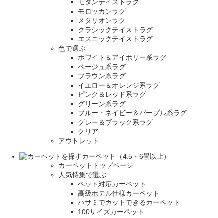
モダンテイストラグ
モロッカンラグ
メダリオンラグ
クラシックテイストラグ
エスニックテイストラグ
色で選ぶ
ホワイト＆アイボリー系ラグ
ベージュ系ラグ
ブラウン系ラグ
イエロー＆オレンジ系ラグ
ピンク＆レッド系ラグ
グリーン系ラグ
ブルー・ネイビー＆パープル系ラグ
グレー＆ブラック系ラグ
クリア
アウトレット
カーペット（4.5・6畳以上）
カーペットトップページ
人気特集で選ぶ
ペット対応カーペット
高級ホテル仕様カーペット
ハサミでカットできるカーペット
100サイズカーペット