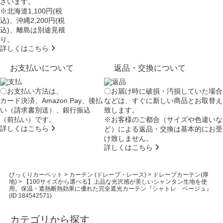
ざいます。
※北海道1,100円(税
込)、沖縄2,200円(税
込)、離島は別途見積
り。
詳しくはこちら
お支払いについて
返品・交換について
〇お支払い方法は、
〇お届け時に破損・汚損していた場合
カード決済、Amazon Pay、後払
などは、すぐに新しい商品とお取替え
い（請求書別送）、銀行振込
致します。
（前払い）です。
※お客様のご都合（サイズや色違いな
詳しくはこちら
ど）による返品・交換は基本的にお受
け致しません。
詳しくはこちら
びっくりカーペット
>
カーテン (ドレープ・レース)
>
ドレープカーテン(厚
地)
>
【100サイズから選べる】上品な光沢感が美しいシャンタン生地を使
用。保温・遮熱断熱効果に優れた完全遮光カーテン『シャトレ ベージュ』
(ID:184542571)
カテゴリから探す