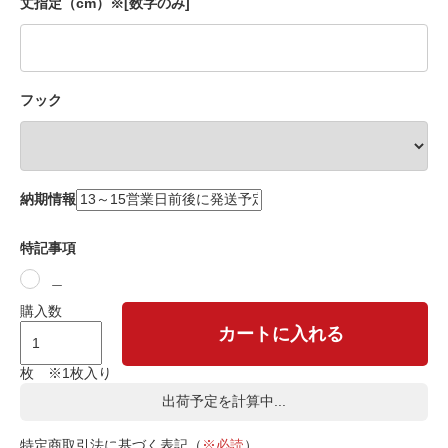
丈指定（cm）※[数字のみ]
フック
納期情報
特記事項
＿
購入数
カートに入れる
枚 ※1枚入り
出荷予定を計算中...
特定商取引法に基づく表記（
※必読
）