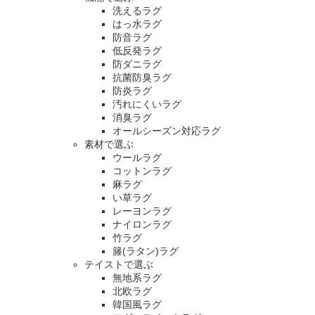
洗えるラグ
はっ水ラグ
防音ラグ
低反発ラグ
防ダニラグ
抗菌防臭ラグ
防炎ラグ
汚れにくいラグ
消臭ラグ
オールシーズン対応ラグ
素材で選ぶ
ウールラグ
コットンラグ
麻ラグ
い草ラグ
レーヨンラグ
ナイロンラグ
竹ラグ
籐(ラタン)ラグ
テイストで選ぶ
無地系ラグ
北欧ラグ
韓国風ラグ