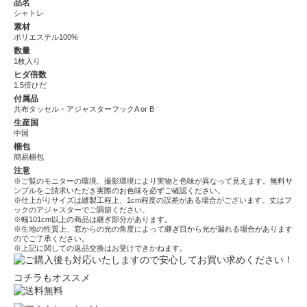
品名
シャトレ
素材
ポリエステル100%
数量
1枚入り
ヒダ倍数
1.5倍ひだ
付属品
共布タッセル・アジャスターフックA or B
生産国
中国
梱包
簡易梱包
注意
※ご覧のモニターの環境、撮影環境により実物と色味が異なって見えます。無料サ
ンプルをご請求いただき実際のお色味を必ずご確認ください。
※仕上がりサイズは縫製工程上、1cm程度の誤差がある場合がございます。丈はフ
ックのアジャスターでご調節ください。
※幅101cm以上の商品は継ぎ部分があります。
※生地の性質上、窓からの光の角度によって継ぎ目から光が漏れる場合があります
のでご了承ください。
※上記に関しての返品交換はお受けできかねます。
コチラもオススメ