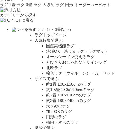
ラグ 2畳
ラグ 3畳
ラグ 大きめ
ラグ 円形
オーダーカーペット
カテゴリーから探す
TOPに戻る
ラグ（2・3畳以下）
ラグトップページ
人気特集で選ぶ
国産高機能ラグ
洗濯OK！洗えるラグ・ラグマット
オールシーズン使えるラグ
とびきりおしゃれなデザインラグ
北欧ラグ
輸入ラグ（ウィルトン）・カーペット
サイズで選ぶ
約1畳 100x150cmのラグ
約1.5畳 130x190cmのラグ
約2畳 190x190cmのラグ
約3畳 190x240cmのラグ
大きめのラグ
加工OKのラグ
円形のラグ
楕円・変形のラグ
機能で選ぶ