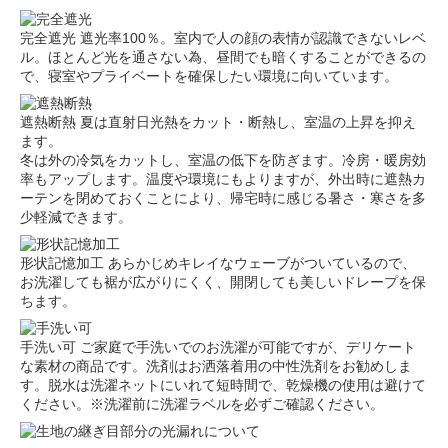
完全遮光
遮光率100％。室内で人の顔の表情が認識できないレベ
ル。ほとんど光を通さない為、昼間でも暗くすることができるの
で、寝室やプライベートを確保したい環境に向いています。
遮熱断熱
夏は直射日光熱をカット・断熱し、室温の上昇を抑え
ます。
冬は外の冷気をカットし、室温の低下を防ぎます。冷房・暖房効
率もアップします。温度や環境にもよりますが、外出時に遮熱カ
ーテンを閉めておくことにより、帰宅時に感じる暑さ・寒さを多
少軽減できます。
形状記憶加工
あらかじめキレイなウェーブがついているので、
お洗濯しても裾が広がりにくく、開閉しても美しいドレープを保
ちます。
手洗い可
ご家庭で手洗いでのお洗濯が可能ですが、デリケート
な素材の商品です。洗剤はお洒落着用の中性洗剤をお勧めしま
す。脱水は洗濯ネットにいれて短時間で、乾燥機の使用は避けて
ください。※洗濯前に洗濯ラベルを必ずご確認ください。