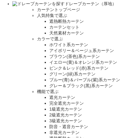
ドレープカーテン（厚地）
カーテントップページ
人気特集で選ぶ
遮熱断熱カーテン
カーテンセット
天然素材カーテン
カラーで選ぶ
ホワイト系カーテン
アイボリー＆ベージュ系カーテン
ブラウン(茶色)系カーテン
イエロー(黄)＆オレンジ系カーテン
ピンク＆レッド(赤)系カーテン
グリーン(緑)系カーテン
ブルー(青)＆パープル(紫)系カーテン
グレー＆ブラック(黒)系カーテン
機能で選ぶ
遮光カーテン
完全遮光カーテン
1級遮光カーテン
2級遮光カーテン
3級遮光カーテン
防音・遮音カーテン
非遮光カーテン