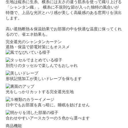
生地は縦糸に生糸、横糸には太さの違う筋糸を使って織り上げる
「シャンタン織」。 横糸に不規則な節が入った独特の風合いが
特徴で、上品な光沢とハリ感が美しく高級感のある窓周りを演出
します。
高い遮熱断熱＆保温効果でお部屋の中を快適な温度に保ってくれ
るので、省エネ効果も。
完全遮光のシャンタンカーテン
遮熱・保温で節電対策にもオススメ
別売りのタッセルで楽しんでもおしゃれ
形状記憶加工が美しいドレープを保ちます
光をしっかりカットする完全遮光生地
日中でもお部屋を真っ暗に。睡眠を妨げません
合わせやすいアースカラーの５色から選べます
商品機能