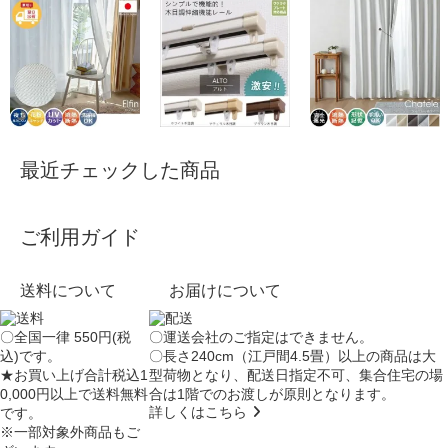
最近チェックした商品
ご利用ガイド
送料について
お届けについて
〇全国一律 550円(税
〇運送会社のご指定はできません。
込)です。
〇長さ240cm（江戸間4.5畳）以上の商品は大
★お買い上げ合計税込1
型荷物となり、
配送日指定不可
、集合住宅の場
0,000円以上で送料無料
合は
1階でのお渡し
が原則となります。
詳しくはこちら
です。
※一部対象外商品もご