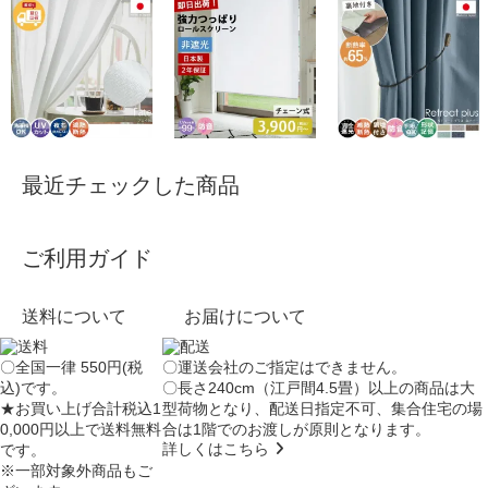
最近チェックした商品
ご利用ガイド
送料について
お届けについて
〇全国一律 550円(税
〇運送会社のご指定はできません。
込)です。
〇長さ240cm（江戸間4.5畳）以上の商品は大
★お買い上げ合計税込1
型荷物となり、
配送日指定不可
、集合住宅の場
0,000円以上で送料無料
合は
1階でのお渡し
が原則となります。
詳しくはこちら
です。
※一部対象外商品もご