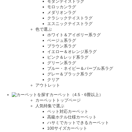
モダンテイストラグ
モロッカンラグ
メダリオンラグ
クラシックテイストラグ
エスニックテイストラグ
色で選ぶ
ホワイト＆アイボリー系ラグ
ベージュ系ラグ
ブラウン系ラグ
イエロー＆オレンジ系ラグ
ピンク＆レッド系ラグ
グリーン系ラグ
ブルー・ネイビー＆パープル系ラグ
グレー＆ブラック系ラグ
クリア
アウトレット
カーペット（4.5・6畳以上）
カーペットトップページ
人気特集で選ぶ
ペット対応カーペット
高級ホテル仕様カーペット
ハサミでカットできるカーペット
100サイズカーペット