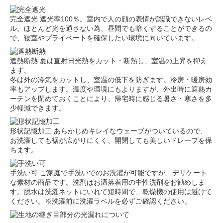
完全遮光
遮光率100％。室内で人の顔の表情が認識できないレベ
ル。ほとんど光を通さない為、昼間でも暗くすることができるの
で、寝室やプライベートを確保したい環境に向いています。
遮熱断熱
夏は直射日光熱をカット・断熱し、室温の上昇を抑え
ます。
冬は外の冷気をカットし、室温の低下を防ぎます。冷房・暖房効
率もアップします。温度や環境にもよりますが、外出時に遮熱カ
ーテンを閉めておくことにより、帰宅時に感じる暑さ・寒さを多
少軽減できます。
形状記憶加工
あらかじめキレイなウェーブがついているので、
お洗濯しても裾が広がりにくく、開閉しても美しいドレープを保
ちます。
手洗い可
ご家庭で手洗いでのお洗濯が可能ですが、デリケート
な素材の商品です。洗剤はお洒落着用の中性洗剤をお勧めしま
す。脱水は洗濯ネットにいれて短時間で、乾燥機の使用は避けて
ください。※洗濯前に洗濯ラベルを必ずご確認ください。