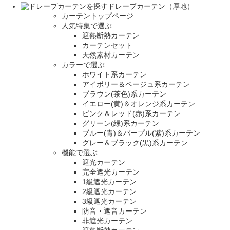
ドレープカーテン（厚地）
カーテントップページ
人気特集で選ぶ
遮熱断熱カーテン
カーテンセット
天然素材カーテン
カラーで選ぶ
ホワイト系カーテン
アイボリー＆ベージュ系カーテン
ブラウン(茶色)系カーテン
イエロー(黄)＆オレンジ系カーテン
ピンク＆レッド(赤)系カーテン
グリーン(緑)系カーテン
ブルー(青)＆パープル(紫)系カーテン
グレー＆ブラック(黒)系カーテン
機能で選ぶ
遮光カーテン
完全遮光カーテン
1級遮光カーテン
2級遮光カーテン
3級遮光カーテン
防音・遮音カーテン
非遮光カーテン