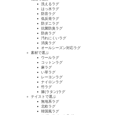
洗えるラグ
はっ水ラグ
防音ラグ
低反発ラグ
防ダニラグ
抗菌防臭ラグ
防炎ラグ
汚れにくいラグ
消臭ラグ
オールシーズン対応ラグ
素材で選ぶ
ウールラグ
コットンラグ
麻ラグ
い草ラグ
レーヨンラグ
ナイロンラグ
竹ラグ
籐(ラタン)ラグ
テイストで選ぶ
無地系ラグ
北欧ラグ
韓国風ラグ