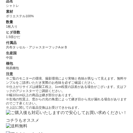
品名
シャトレ
素材
ポリエステル100%
数量
1枚入り
ヒダ倍数
1.5倍ひだ
付属品
共布タッセル・アジャスターフックA or B
生産国
中国
梱包
簡易梱包
注意
※ご覧のモニターの環境、撮影環境により実物と色味が異なって見えます。無料サ
ンプルをご請求いただき実際のお色味を必ずご確認ください。
※仕上がりサイズは縫製工程上、1cm程度の誤差がある場合がございます。丈はフ
ックのアジャスターでご調節ください。
※幅101cm以上の商品は継ぎ部分があります。
※生地の性質上、窓からの光の角度によって継ぎ目から光が漏れる場合があります
のでご了承ください。
※上記に関しての返品交換はお受けできかねます。
コチラもオススメ