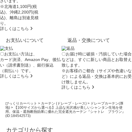
ざいます。
※北海道1,100円(税
込)、沖縄2,200円(税
込)、離島は別途見積
り。
詳しくはこちら
お支払いについて
返品・交換について
〇お支払い方法は、
〇お届け時に破損・汚損していた場合
カード決済、Amazon Pay、後払
などは、すぐに新しい商品とお取替え
い（請求書別送）、銀行振込
致します。
（前払い）です。
※お客様のご都合（サイズや色違いな
詳しくはこちら
ど）による返品・交換は基本的にお受
け致しません。
詳しくはこちら
びっくりカーペット
>
カーテン (ドレープ・レース)
>
ドレープカーテン(厚
地)
>
【100サイズから選べる】上品な光沢感が美しいシャンタン生地を使
用。保温・遮熱断熱効果に優れた完全遮光カーテン『シャトレ ブラウン』
(ID:184542573)
カテゴリから探す