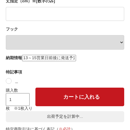
丈指定（cm）※[数字のみ]
フック
納期情報
特記事項
＿
購入数
カートに入れる
枚 ※1枚入り
出荷予定を計算中...
特定商取引法に基づく表記（
※必読
）