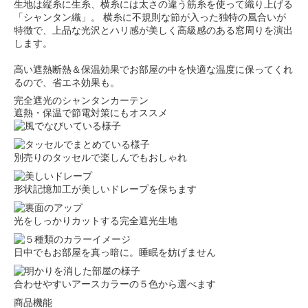
生地は縦糸に生糸、横糸には太さの違う筋糸を使って織り上げる
「シャンタン織」。 横糸に不規則な節が入った独特の風合いが
特徴で、上品な光沢とハリ感が美しく高級感のある窓周りを演出
します。
高い遮熱断熱＆保温効果でお部屋の中を快適な温度に保ってくれ
るので、省エネ効果も。
完全遮光のシャンタンカーテン
遮熱・保温で節電対策にもオススメ
別売りのタッセルで楽しんでもおしゃれ
形状記憶加工が美しいドレープを保ちます
光をしっかりカットする完全遮光生地
日中でもお部屋を真っ暗に。睡眠を妨げません
合わせやすいアースカラーの５色から選べます
商品機能