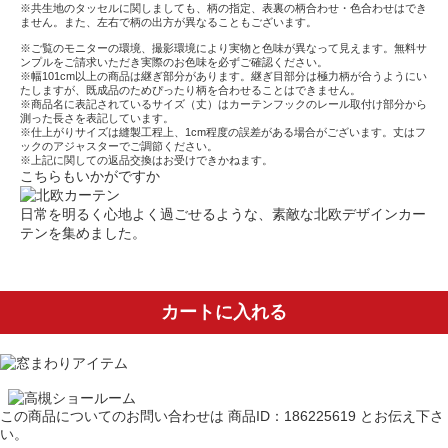
※共生地のタッセルに関しましても、柄の指定、表裏の柄合わせ・色合わせはでき
ません。また、左右で柄の出方が異なることもございます。
※ご覧のモニターの環境、撮影環境により実物と色味が異なって見えます。無料サ
ンプルをご請求いただき実際のお色味を必ずご確認ください。
※幅101cm以上の商品は継ぎ部分があります。継ぎ目部分は極力柄が合うようにい
たしますが、既成品のためぴったり柄を合わせることはできません。
※商品名に表記されているサイズ（丈）はカーテンフックのレール取付け部分から
測った長さを表記しています。
※仕上がりサイズは縫製工程上、1cm程度の誤差がある場合がございます。丈はフ
ックのアジャスターでご調節ください。
※上記に関しての返品交換はお受けできかねます。
こちらもいかがですか
日常を明るく心地よく過ごせるような、素敵な北欧デザインカー
テンを集めました。
カートに入れる
この商品についてのお問い合わせは
商品ID：186225619
とお伝え下さ
い。