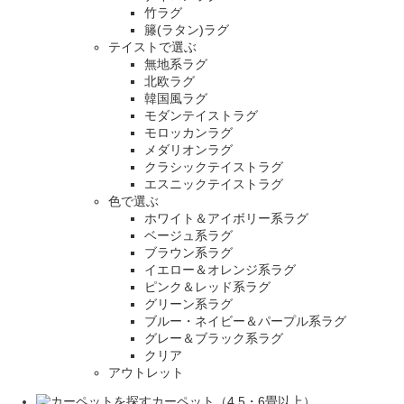
竹ラグ
籐(ラタン)ラグ
テイストで選ぶ
無地系ラグ
北欧ラグ
韓国風ラグ
モダンテイストラグ
モロッカンラグ
メダリオンラグ
クラシックテイストラグ
エスニックテイストラグ
色で選ぶ
ホワイト＆アイボリー系ラグ
ベージュ系ラグ
ブラウン系ラグ
イエロー＆オレンジ系ラグ
ピンク＆レッド系ラグ
グリーン系ラグ
ブルー・ネイビー＆パープル系ラグ
グレー＆ブラック系ラグ
クリア
アウトレット
カーペット（4.5・6畳以上）