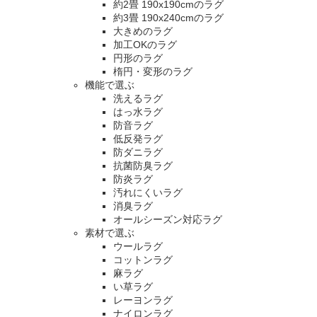
約2畳 190x190cmのラグ
約3畳 190x240cmのラグ
大きめのラグ
加工OKのラグ
円形のラグ
楕円・変形のラグ
機能で選ぶ
洗えるラグ
はっ水ラグ
防音ラグ
低反発ラグ
防ダニラグ
抗菌防臭ラグ
防炎ラグ
汚れにくいラグ
消臭ラグ
オールシーズン対応ラグ
素材で選ぶ
ウールラグ
コットンラグ
麻ラグ
い草ラグ
レーヨンラグ
ナイロンラグ