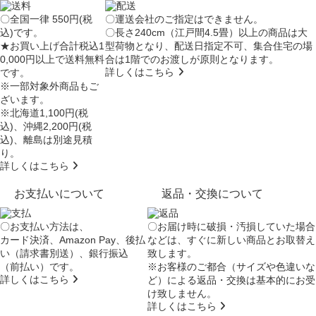
〇全国一律 550円(税
〇運送会社のご指定はできません。
込)です。
〇長さ240cm（江戸間4.5畳）以上の商品は大
★お買い上げ合計税込1
型荷物となり、
配送日指定不可
、集合住宅の場
0,000円以上で送料無料
合は
1階でのお渡し
が原則となります。
詳しくはこちら
です。
※一部対象外商品もご
ざいます。
※北海道1,100円(税
込)、沖縄2,200円(税
込)、離島は別途見積
り。
詳しくはこちら
お支払いについて
返品・交換について
〇お支払い方法は、
〇お届け時に破損・汚損していた場合
カード決済、Amazon Pay、後払
などは、すぐに新しい商品とお取替え
い（請求書別送）、銀行振込
致します。
（前払い）です。
※お客様のご都合（サイズや色違いな
詳しくはこちら
ど）による返品・交換は基本的にお受
け致しません。
詳しくはこちら