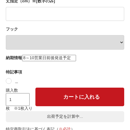
丈指定（cm）※[数字のみ]
フック
納期情報
特記事項
＿
購入数
カートに入れる
枚 ※1枚入り
出荷予定を計算中...
特定商取引法に基づく表記（
※必読
）