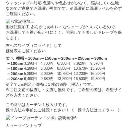
ウォッシャブル対応
色落ちや色あせが少なく、縮みにくい生地
なのでご家庭でお洗濯が可能です。※洗濯前に洗濯ラベルを必ず
ご確認ください。
形状記憶加工
あらかじめキレイなウェーブがついているので、
お洗濯しても裾が広がりにくく、開閉しても美しいドレープを保
ちます。
右へスワイプ（スライド）して
価格表をご覧ください
丈 ＼ 横幅
～100cm
～150cm
～200cm
～250cm
～300cm
～100cm
3,190円
4,730円
6,380円
7,920円
9,570円
～160cm
4,290円
6,380円
8,580円
10,670円
13,200円
～200cm
5,390円
8,030円
10,780円
13,200円
16,500円
～260cm
6,490円
9,680円
13,200円
16,500円
19,800円
※全てcm表記／価格は１枚の値段（税込）です。
※ご注文前の幅直し・丈直し無料です。ご希望の際は、希望サイ
ズを入力ください。
この商品はカーテン１枚入りです。
採寸方法を事前にご確認ください！
《 採寸方法はコチラ▹▹ 》
カラーラインナップ