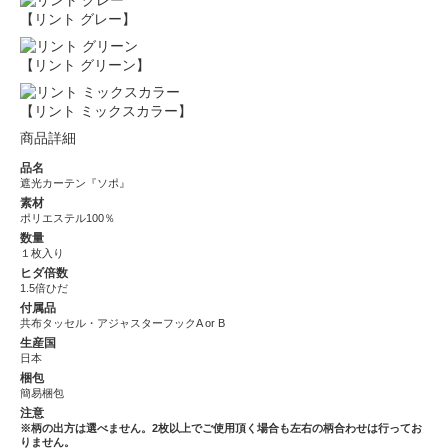
【リント グレー】
【リント グリーン】
【リント ミックスカラー】
商品詳細
品名
遮光カーテン『ソポ』
素材
ポリエステル100％
数量
１枚入り
ヒダ倍数
1.5倍ひだ
付属品
共布タッセル・アジャスターフックA or B
生産国
日本
梱包
簡易梱包
注意
※柄の出方は選べません。2枚以上でご使用頂く場合も左右の柄合わせは行ってお
りません。