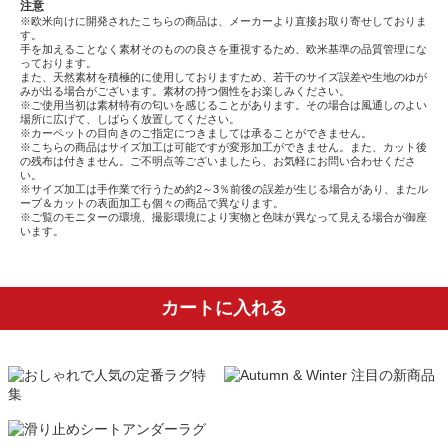
注意
※欧米向けに開発されたこちらの商品は、メーカーより直接お取り寄せしておりま
す。
手を加えることなく素材そのものの良さを重視するため、欧米基準の品質管理にな
っております。
また、天然素材を積極的に使用しておりますため、若干のサイズ誤差や生地のゆが
みが出る場合がございます。素材の持つ個性をお楽しみください。
※ご使用当初は素材特有の匂いを感じることがあります。その場合は風通しのよい
場所に広げて、しばらく放置してください。
※カーペットの目向きのご指定につきましては承ることができません。
※こちらの商品はサイズ加工は可能ですが変形加工ができません。また、カット後
の残布は付きません。ご不明点等ございましたら、お気軽にお問い合わせくださ
い。
※サイズ加工は手作業で行うため約2～3％前後の誤差が生じる場合があり、またル
ープ＆カットの表面加工も個々の商品で異なります。
※ご覧のモニターの環境、撮影環境により実物と色味が異なって見える場合が御座
います。
カートに入れる