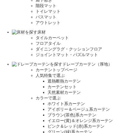
廊下敷き
階段マット
トイレマット
バスマット
アウトレット
床材
タイルカーペット
フロアタイル
ダイニングラグ・クッションフロア
ジョイントマット・パズルマット
ドレープカーテン（厚地）
カーテントップページ
人気特集で選ぶ
遮熱断熱カーテン
カーテンセット
天然素材カーテン
カラーで選ぶ
ホワイト系カーテン
アイボリー＆ベージュ系カーテン
ブラウン(茶色)系カーテン
イエロー(黄)＆オレンジ系カーテン
ピンク＆レッド(赤)系カーテン
グリーン(緑)系カーテン