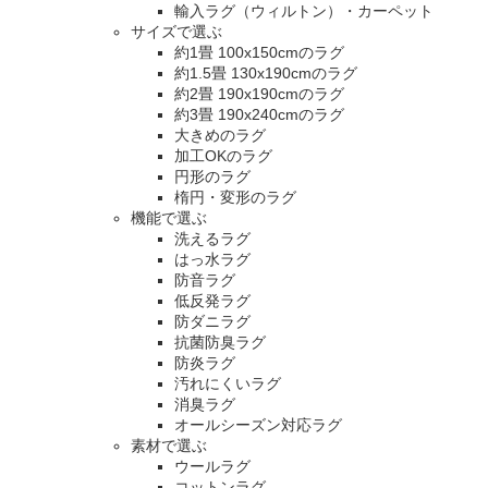
輸入ラグ（ウィルトン）・カーペット
サイズで選ぶ
約1畳 100x150cmのラグ
約1.5畳 130x190cmのラグ
約2畳 190x190cmのラグ
約3畳 190x240cmのラグ
大きめのラグ
加工OKのラグ
円形のラグ
楕円・変形のラグ
機能で選ぶ
洗えるラグ
はっ水ラグ
防音ラグ
低反発ラグ
防ダニラグ
抗菌防臭ラグ
防炎ラグ
汚れにくいラグ
消臭ラグ
オールシーズン対応ラグ
素材で選ぶ
ウールラグ
コットンラグ