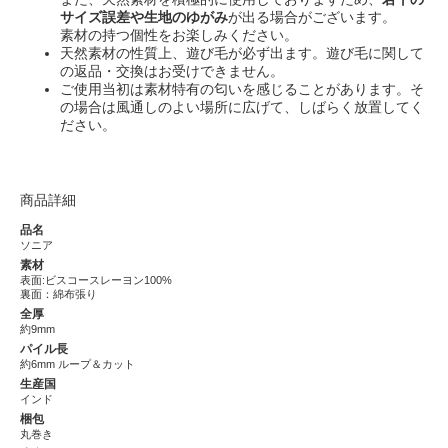
サイズ誤差や生地のゆがみ
が出る場合がございます。
素材の持つ個性をお楽しみください。
天然素材の性質上、遊び毛が必ず出ます。遊び毛に関して
の返品・交換はお受けできません。
ご使用当初は素材特有の匂いを感じることがあります。そ
の場合は風通しのよい場所に広げて、しばらく放置してく
ださい。
商品詳細
品名
ソニア
素材
表面:ビスコースレーヨン100%
裏面：綿布張り
全厚
約9mm
パイル長
約6mm ループ＆カット
生産国
インド
梱包
丸巻き