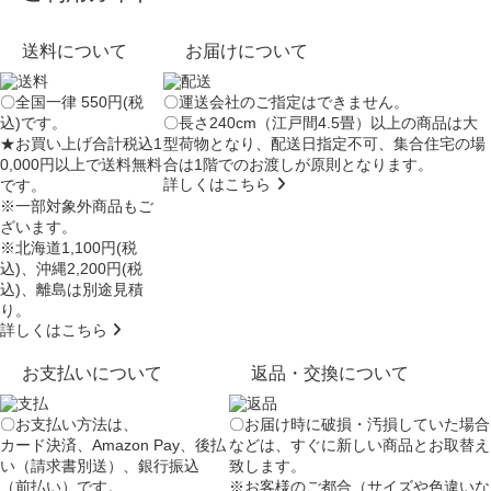
送料について
お届けについて
〇全国一律 550円(税
〇運送会社のご指定はできません。
込)です。
〇長さ240cm（江戸間4.5畳）以上の商品は大
★お買い上げ合計税込1
型荷物となり、
配送日指定不可
、集合住宅の場
0,000円以上で送料無料
合は
1階でのお渡し
が原則となります。
詳しくはこちら
です。
※一部対象外商品もご
ざいます。
※北海道1,100円(税
込)、沖縄2,200円(税
込)、離島は別途見積
り。
詳しくはこちら
お支払いについて
返品・交換について
〇お支払い方法は、
〇お届け時に破損・汚損していた場合
カード決済、Amazon Pay、後払
などは、すぐに新しい商品とお取替え
い（請求書別送）、銀行振込
致します。
（前払い）です。
※お客様のご都合（サイズや色違いな