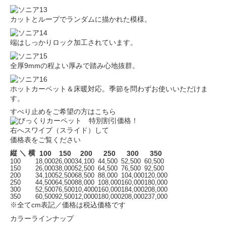
カットとループでランダムに描かれた模様。
端はしっかりロック加工されています。
全厚9mmの程よい厚みで踏み心地抜群。
ホットカーペット＆床暖対応。季節を問わずお使いいただけま
す。
すべり止めをご希望の方はこちら
右へスワイプ（スライド）して
価格表をご覧ください
縦 ＼ 横
100
150
200
250
300
350
100
18,000
26,000
34,100
44,500
52,500
60,500
150
26,000
38,000
52,500
64,500
76,500
92,500
200
34,100
52,500
68,500
88,000
104,000
120,000
250
44,500
64,500
88,000
108,000
160,000
180,000
300
52,500
76,500
10,4000
160,000
184,000
208,000
350
60,500
92,500
12,0000
180,000
208,000
237,000
※全てcm表記／価格は税込価格です
カラーラインナップ