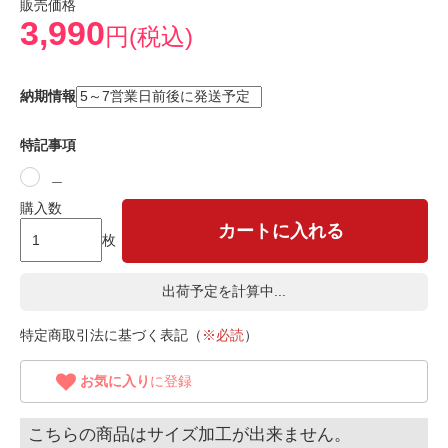
販売価格
3,990
円(税込)
納期情報
特記事項
＿
購入数
カートに入れる
枚
出荷予定を計算中...
特定商取引法に基づく表記（
※必読
）
お気に入り
に登録
こちらの商品はサイズ加工が出来ません。