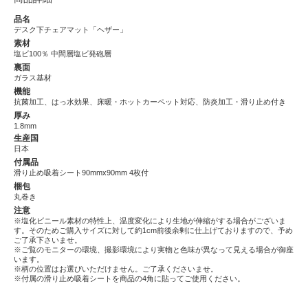
品名
デスク下チェアマット「ヘザー」
素材
塩ビ100％ 中間層塩ビ発砲層
裏面
ガラス基材
機能
抗菌加工、はっ水効果、床暖・ホットカーペット対応、防炎加工・滑り止め付き
厚み
1.8mm
生産国
日本
付属品
滑り止め吸着シート90mmx90mm 4枚付
梱包
丸巻き
注意
※塩化ビニール素材の特性上、温度変化により生地が伸縮がする場合がございま
す。そのためご購入サイズに対して約1cm前後余剰に仕上げておりますので、予め
ご了承下さいませ。
※ご覧のモニターの環境、撮影環境により実物と色味が異なって見える場合が御座
います。
※柄の位置はお選びいただけません。ご了承くださいませ。
※付属の滑り止め吸着シートを商品の4角に貼ってご使用ください。