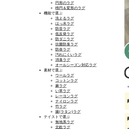
円形のラグ
楕円＆変形のラグ
機能で選ぶ
洗えるラグ
はっ水ラグ
防音ラグ
低反発ラグ
防ダニラグ
抗菌防臭ラグ
防炎ラグ
汚れにくいラグ
消臭ラグ
オールシーズン対応ラグ
素材で選ぶ
ウールラグ
コットンラグ
麻ラグ
い草ラグ
レーヨンラグ
ナイロンラグ
竹ラグ
籐(ラタン)ラグ
テイストで選ぶ
無地系ラグ
北欧ラグ