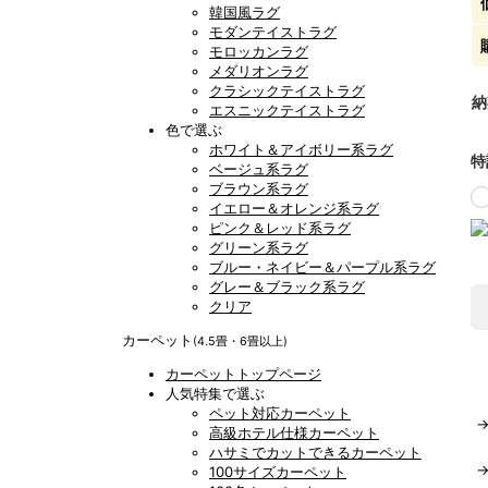
韓国風ラグ
モダンテイストラグ
モロッカンラグ
メダリオンラグ
クラシックテイストラグ
納
エスニックテイストラグ
色で選ぶ
ホワイト＆アイボリー系ラグ
特
ベージュ系ラグ
ブラウン系ラグ
イエロー＆オレンジ系ラグ
ピンク＆レッド系ラグ
グリーン系ラグ
ブルー・ネイビー＆パープル系ラグ
グレー＆ブラック系ラグ
クリア
カーペット
(4.5畳・6畳以上)
カーペットトップページ
人気特集で選ぶ
ペット対応カーペット
高級ホテル仕様カーペット
ハサミでカットできるカーペット
100サイズカーペット