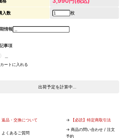
3,990円(税込)
価格
枚
購入数
期情報
記事項
＿
出荷予定を計算中...
→
返品・交換について
→
【必読】特定商取引法
→
商品の問い合わせ / 注文
→
よくあるご質問
予約