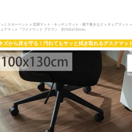
びっくりカーペット
>
玄関マット・キッチンマット・廊下敷きなど
>
チェアマット
ェアマット『ワイドウッド ブラウン 約100x130cm』
キズから床を守る！汚れてもサッと拭き取れるデスクマッ