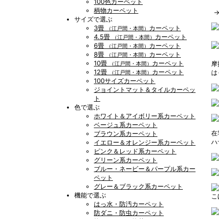
100色カーペット
柄物カーペット
サイズで選ぶ
3畳
カーペット
（江戸間・本間）
4.5畳
カーペット
（江戸間・本間）
6畳
カーペット
（江戸間・本間）
8畳
カーペット
（江戸間・本間）
10畳
カーペット
摩
（江戸間・本間）
12畳
カーペット
は
（江戸間・本間）
100サイズカーペット
ジョイントマット＆タイルカーペッ
ト
色で選ぶ
ホワイト＆アイボリー系カーペット
ベージュ系カーペット
在
ブラウン系カーペット
ハ
イエロー＆オレンジー系カーペット
ピンク＆レッド系カーペット
グリーン系カーペット
ブルー・ネービー＆パープル系カー
ペット
グレー＆ブラック系カーペット
機能で選ぶ
こ
はっ水・防汚カーペット
防ダニ・防虫カーペット