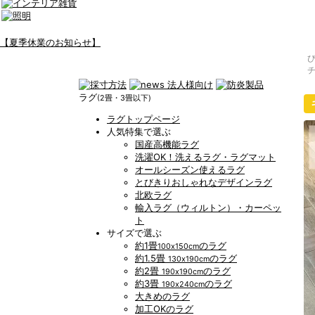
【夏季休業のお知らせ】
チ
ラグ
(2畳・3畳以下)
ラグトップページ
人気特集で選ぶ
国産高機能ラグ
洗濯OK！洗えるラグ・ラグマット
オールシーズン使えるラグ
とびきりおしゃれなデザインラグ
北欧ラグ
輸入ラグ（ウィルトン）・カーペッ
ト
サイズで選ぶ
約1畳
のラグ
100x150cm
約1.5畳
のラグ
130x190cm
約2畳
のラグ
190x190cm
約3畳
のラグ
190x240cm
大きめのラグ
加工OKのラグ