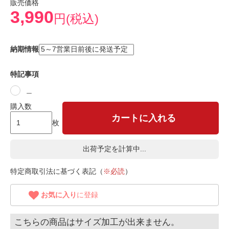
販売価格
3,990
円(税込)
納期情報
特記事項
＿
購入数
カートに入れる
枚
出荷予定を計算中...
特定商取引法に基づく表記（
※必読
）
お気に入り
に登録
こちらの商品はサイズ加工が出来ません。