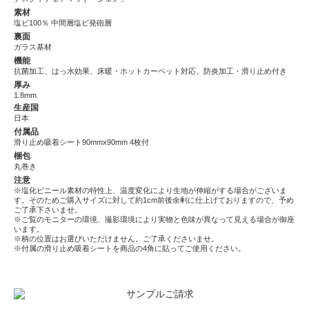
素材
塩ビ100％ 中間層塩ビ発砲層
裏面
ガラス基材
機能
抗菌加工、はっ水効果、床暖・ホットカーペット対応、防炎加工・滑り止め付き
厚み
1.8mm
生産国
日本
付属品
滑り止め吸着シート90mmx90mm 4枚付
梱包
丸巻き
注意
※塩化ビニール素材の特性上、温度変化により生地が伸縮がする場合がございま
す。そのためご購入サイズに対して約1cm前後余剰に仕上げておりますので、予め
ご了承下さいませ。
※ご覧のモニターの環境、撮影環境により実物と色味が異なって見える場合が御座
います。
※柄の位置はお選びいただけません。ご了承くださいませ。
※付属の滑り止め吸着シートを商品の4角に貼ってご使用ください。