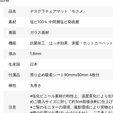
品詳細
品名
デスク下チェアマット「モクメ」
素材
塩ビ100％ 中間層塩ビ発砲層
裏面
ガラス基材
機能
抗菌加工、はっ水効果、床暖・ホットカーペッ
厚み
1.8mm
生産国
日本
付属品
滑り止め吸着シート90mmx90mm 4枚付
梱包
丸巻き
※塩化ビニール素材の特性上、温度変化により生
めご購入サイズに対して約1cm前後余剰に仕上
注意
※ご覧のモニターの環境、撮影環境により実物と
※柄の位置はお選びいただけません。ご了承くだ