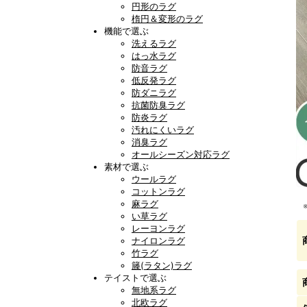
円形のラグ
楕円＆変形のラグ
機能で選ぶ
洗えるラグ
はっ水ラグ
防音ラグ
低反発ラグ
防ダニラグ
抗菌防臭ラグ
防炎ラグ
汚れにくいラグ
消臭ラグ
オールシーズン対応ラグ
素材で選ぶ
ウールラグ
コットンラグ
麻ラグ
い草ラグ
レーヨンラグ
ナイロンラグ
竹ラグ
籐(ラタン)ラグ
テイストで選ぶ
無地系ラグ
北欧ラグ