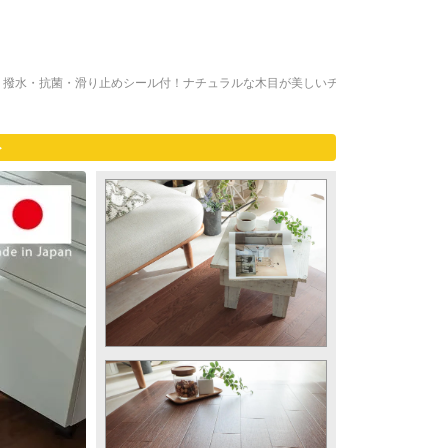
>
撥水・抗菌・滑り止めシール付！ナチュラルな木目が美しいチ
ト