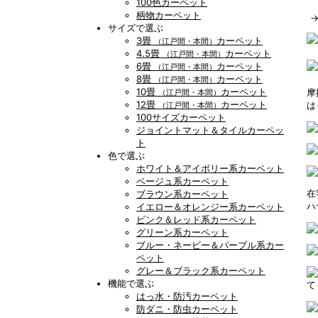
100色カーペット
柄物カーペット
サイズで選ぶ
3畳
カーペット
（江戸間・本間）
4.5畳
カーペット
（江戸間・本間）
6畳
カーペット
（江戸間・本間）
8畳
カーペット
（江戸間・本間）
10畳
カーペット
摩
（江戸間・本間）
12畳
カーペット
は
（江戸間・本間）
100サイズカーペット
ジョイントマット＆タイルカーペッ
ト
色で選ぶ
ホワイト＆アイボリー系カーペット
ベージュ系カーペット
在
ブラウン系カーペット
ハ
イエロー＆オレンジー系カーペット
ピンク＆レッド系カーペット
グリーン系カーペット
ブルー・ネービー＆パープル系カー
ペット
グレー＆ブラック系カーペット
機能で選ぶ
て
はっ水・防汚カーペット
防ダニ・防虫カーペット