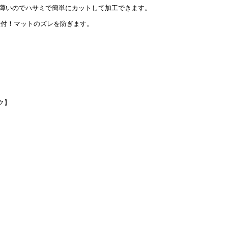
薄いのでハサミで簡単にカットして加工できます。
枚付！マットのズレを防ぎます。
ク】