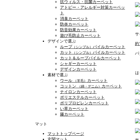
抗ウィルス・抗菌カーペット
アトピー・アレルギー対策カーペッ
ト
消臭カーペット
防炎カーペット
防音効果カーペット
サ
遊び毛防止カーペット
デザインで選ぶ
約
ループ
パイルカーペット
（シンプル）
カット
パイルカーペット
（シンプル）
パ
カット＆ループパイルカーペット
シャギーカーペット
デザインカーペット
は
素材で選ぶ
ウール
カーペット
（羊毛）
コットン
カーペット
（綿・デニム）
ナイロンカーペット
ポリエステルカーペット
ポリプロピレンカーペット
い草カーペット
籐カーペット
マット
マットトップページ
玄関マット