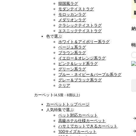
韓国風ラグ
モダンテイストラグ
モロッカンラグ
メダリオンラグ
クラシックテイストラグ
納
エスニックテイストラグ
色で選ぶ
ホワイト＆アイボリー系ラグ
特
ベージュ系ラグ
ブラウン系ラグ
イエロー＆オレンジ系ラグ
ピンク＆レッド系ラグ
グリーン系ラグ
ブルー・ネイビー＆パープル系ラグ
グレー＆ブラック系ラグ
クリア
カーペット
(4.5畳・6畳以上)
カーペットトップページ
人気特集で選ぶ
ペット対応カーペット
高級ホテル仕様カーペット
ハサミでカットできるカーペット
100サイズカーペット