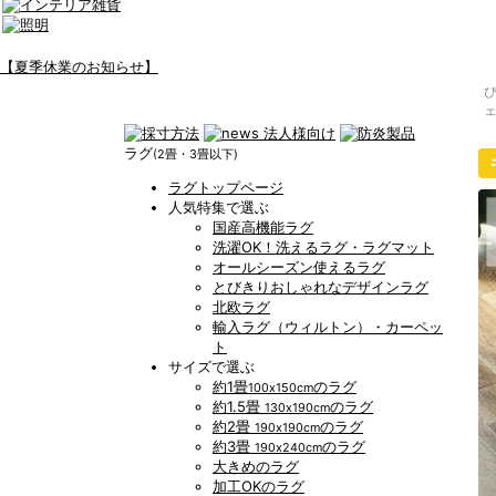
【夏季休業のお知らせ】
ェ
ラグ
(2畳・3畳以下)
ラグトップページ
人気特集で選ぶ
国産高機能ラグ
洗濯OK！洗えるラグ・ラグマット
オールシーズン使えるラグ
とびきりおしゃれなデザインラグ
北欧ラグ
輸入ラグ（ウィルトン）・カーペッ
ト
サイズで選ぶ
約1畳
のラグ
100x150cm
約1.5畳
のラグ
130x190cm
約2畳
のラグ
190x190cm
約3畳
のラグ
190x240cm
大きめのラグ
加工OKのラグ