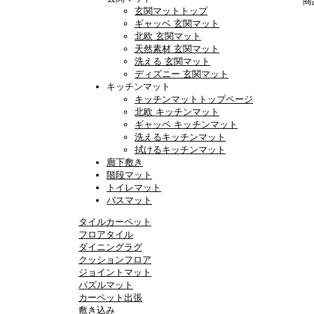
商
玄関マットトップ
ギャッベ 玄関マット
北欧 玄関マット
天然素材 玄関マット
洗える 玄関マット
ディズニー 玄関マット
キッチンマット
キッチンマットトップページ
北欧 キッチンマット
ギャッベ キッチンマット
洗えるキッチンマット
拭けるキッチンマット
廊下敷き
階段マット
トイレマット
バスマット
タイルカーペット
フロアタイル
ダイニングラグ
クッションフロア
ジョイントマット
パズルマット
カーペット出張
敷き込み