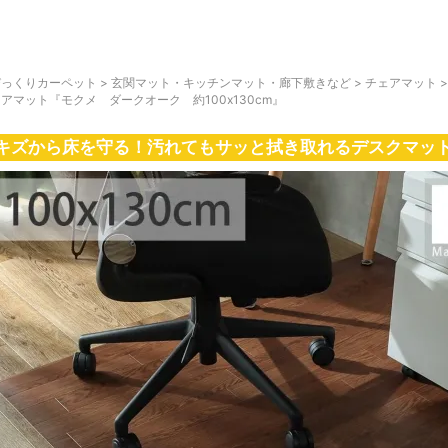
びっくりカーペット
>
玄関マット・キッチンマット・廊下敷きなど
>
チェアマット
アマット『モクメ ダークオーク 約100x130cm』
キズから床を守る！汚れてもサッと拭き取れるデスクマッ