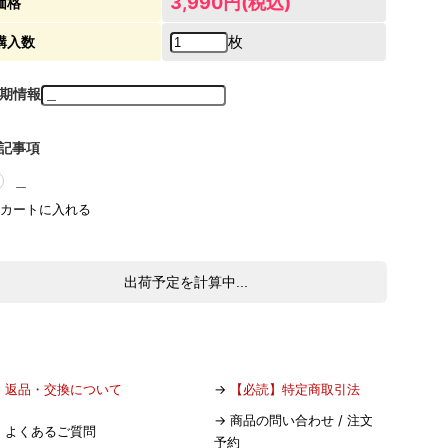
3,990円(税込)
価格
枚
購入数
期情報
記事項
＿
出荷予定を計算中...
→
返品・交換について
→
【必読】特定商取引法
→
商品の問い合わせ / 注文
→
よくあるご質問
予約