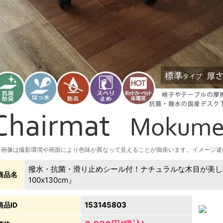
※画像は撮影環境や画面により色味が異なって見えることが御座います。イメージ違
撥水・抗菌・滑り止めシール付！ナチュラルな木目が美し
商品名
100x130cm』
153145803
商品ID