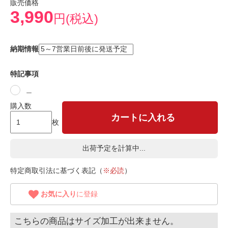
販売価格
3,990
円(税込)
納期情報
特記事項
＿
購入数
カートに入れる
枚
出荷予定を計算中...
特定商取引法に基づく表記（
※必読
）
お気に入り
に登録
こちらの商品はサイズ加工が出来ません。