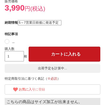
販売価格
3,990
円(税込)
納期情報
特記事項
＿
購入数
カートに入れる
枚
出荷予定を計算中...
特定商取引法に基づく表記（
※必読
）
お気に入り
に登録
こちらの商品はサイズ加工が出来ません。