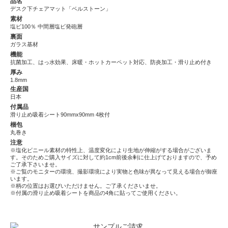
品名
デスク下チェアマット「ベルストーン」
素材
塩ビ100％ 中間層塩ビ発砲層
裏面
ガラス基材
機能
抗菌加工、はっ水効果、床暖・ホットカーペット対応、防炎加工・滑り止め付き
厚み
1.8mm
生産国
日本
付属品
滑り止め吸着シート90mmx90mm 4枚付
梱包
丸巻き
注意
※塩化ビニール素材の特性上、温度変化により生地が伸縮がする場合がございま
す。そのためご購入サイズに対して約1cm前後余剰に仕上げておりますので、予め
ご了承下さいませ。
※ご覧のモニターの環境、撮影環境により実物と色味が異なって見える場合が御座
います。
※柄の位置はお選びいただけません。ご了承くださいませ。
※付属の滑り止め吸着シートを商品の4角に貼ってご使用ください。