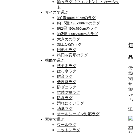
輸入ラグ（ウィルトン）・カーペッ
ト
サイズで選ぶ
約1畳
のラグ
100x150cm
約1.5畳
のラグ
130x190cm
約2畳
のラグ
190x190cm
約3畳
のラグ
190x240cm
大きめのラグ
加工OKのラグ
円形のラグ
楕円＆変形のラグ
品
機能で選ぶ
洗えるラグ
低
はっ水ラグ
気
防音ラグ
実
低反発ラグ
サ
防ダニラグ
無
抗菌防臭ラグ
カ
防炎ラグ
「
汚れにくいラグ
消臭ラグ
江
オールシーズン対応ラグ
素材で選ぶ
ウールラグ
本
コットンラグ
お