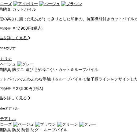
菌防臭
カットパイル
定の高さに揃った毛先がすっきりとした印象の、抗菌機能付きカットパイル
￥17,900円(税込)
戸間6畳
品を詳しく見る
rina
カリナ
菌防臭
防ダニ
遊び毛が出にくい
カット＆ループパイル
ットパイルでふわふわな手触り＆ループパイルで格子柄ラインをデザインし
￥27,500円(税込)
戸間6畳
品を詳しく見る
tre
テアトル
菌防臭
防炎
防音
防ダニ
ループパイル