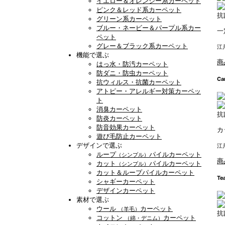
イエロー＆オレンジー系カーペット
ピンク＆レッド系カーペット
抗
グリーン系カーペット
ブルー・ネービー＆パープル系カー
一
ペット
グレー＆ブラック系カーペット
江
機能で選ぶ
商
はっ水・防汚カーペット
防ダニ・防虫カーペット
Ca
抗ウィルス・抗菌カーペット
アトピー・アレルギー対策カーペッ
ト
消臭カーペット
抗
防炎カーペット
防音効果カーペット
カ
遊び毛防止カーペット
デザインで選ぶ
江
ループ
パイルカーペット
（シンプル）
商
カット
パイルカーペット
（シンプル）
カット＆ループパイルカーペット
Tea
シャギーカーペット
デザインカーペット
素材で選ぶ
ウール
カーペット
（羊毛）
抗
コットン
カーペット
（綿・デニム）