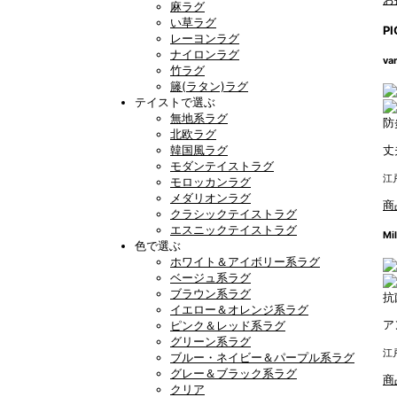
麻ラグ
い草ラグ
PI
レーヨンラグ
ナイロンラグ
va
竹ラグ
籐(ラタン)ラグ
テイストで選ぶ
無地系ラグ
防
北欧ラグ
韓国風ラグ
丈
モダンテイストラグ
江
モロッカンラグ
メダリオンラグ
商
クラシックテイストラグ
エスニックテイストラグ
Mil
色で選ぶ
ホワイト＆アイボリー系ラグ
ベージュ系ラグ
ブラウン系ラグ
抗
イエロー＆オレンジ系ラグ
ア
ピンク＆レッド系ラグ
グリーン系ラグ
江
ブルー・ネイビー＆パープル系ラグ
グレー＆ブラック系ラグ
商
クリア