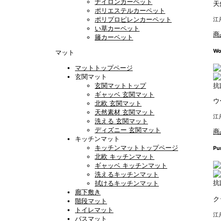
ナイロンカーペット
天
ポリエステルカーペット
ポリプロピレンカーペット
江
い草カーペット
商
籐カーペット
Wo
マット
マットトップページ
玄関マット
玄関マットトップ
抗
ギャッベ 玄関マット
ウ
北欧 玄関マット
天然素材 玄関マット
江
洗える 玄関マット
ディズニー 玄関マット
商
キッチンマット
キッチンマットトップページ
Pu
北欧 キッチンマット
ギャッベ キッチンマット
洗えるキッチンマット
抗
拭けるキッチンマット
廊下敷き
ク
階段マット
トイレマット
江
バスマット