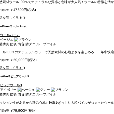
然素材ウール100％でナチュラルな質感と色味が大人気！ウールの特徴を活
￥47,800円(税込)
戸間6畳
品を詳しく見る
olBarm
ウールバーム
菌防臭
防炎
防音
防ダニ
ループパイル
ール100％のナチュラルカラーで天然素材の心地よさを楽しめる、一年中快
￥29,900円(税込)
戸間6畳
品を詳しく見る
reWool3
ピュアウール3
菌防臭
防炎
防音
防ダニ
ループパイル
ッション性があるから踏み心地も抜群♪ぎっしり大粒パイルがつまったウール
￥79,900円(税込)
戸間6畳