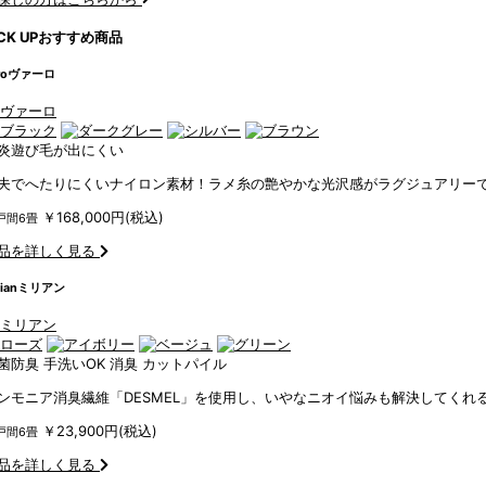
CK UP
おすすめ商品
ro
ヴァーロ
炎
遊び毛が出にくい
夫でへたりにくいナイロン素材！ラメ糸の艶やかな光沢感がラグジュアリー
￥168,000円(税込)
戸間6畳
品を詳しく見る
ian
ミリアン
菌防臭
手洗いOK
消臭
カットパイル
ンモニア消臭繊維「DESMEL」を使用し、いやなニオイ悩みも解決してくれ
￥23,900円(税込)
戸間6畳
品を詳しく見る