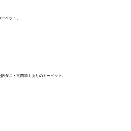
カーペット。
た防ダニ・抗菌加工ありのカーペット。