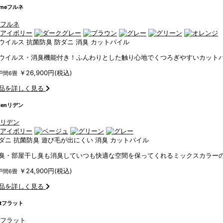
rne
フルネ
ウイルス
抗菌防臭
防ダニ
消臭
カットパイル
ウイルス・消臭機能付き！ふんわりとした触り心地でくつろぎやすいカット
￥26,900円(税込)
戸間6畳
品を詳しく見る
den
リデン
ダニ
抗菌防臭
遊び毛が出にくい
消臭
カットパイル
臭・部屋干し臭も消臭していつも快適な空間を保ってくれるミックスカラー
￥24,900円(税込)
戸間6畳
品を詳しく見る
t
フラット