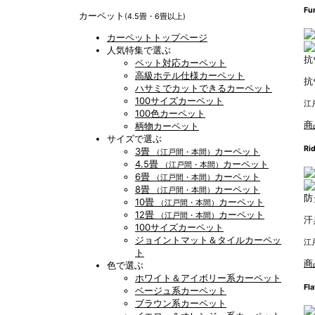
Fu
カーペット
(4.5畳・6畳以上)
カーペットトップページ
人気特集で選ぶ
抗
ペット対応カーペット
高級ホテル仕様カーペット
抗
ハサミでカットできるカーペット
100サイズカーペット
江
100色カーペット
商
柄物カーペット
サイズで選ぶ
Ri
3畳
カーペット
（江戸間・本間）
4.5畳
カーペット
（江戸間・本間）
6畳
カーペット
（江戸間・本間）
8畳
カーペット
（江戸間・本間）
防
10畳
カーペット
（江戸間・本間）
12畳
カーペット
（江戸間・本間）
汗
100サイズカーペット
ジョイントマット＆タイルカーペッ
江
ト
商
色で選ぶ
ホワイト＆アイボリー系カーペット
Fla
ベージュ系カーペット
ブラウン系カーペット