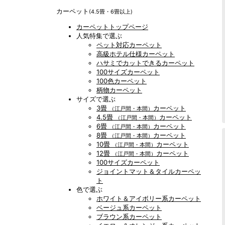
カーペット
(4.5畳・6畳以上)
カーペットトップページ
人気特集で選ぶ
ペット対応カーペット
高級ホテル仕様カーペット
ハサミでカットできるカーペット
100サイズカーペット
100色カーペット
柄物カーペット
サイズで選ぶ
3畳
カーペット
（江戸間・本間）
4.5畳
カーペット
（江戸間・本間）
6畳
カーペット
（江戸間・本間）
8畳
カーペット
（江戸間・本間）
10畳
カーペット
（江戸間・本間）
12畳
カーペット
（江戸間・本間）
100サイズカーペット
ジョイントマット＆タイルカーペッ
ト
色で選ぶ
ホワイト＆アイボリー系カーペット
ベージュ系カーペット
ブラウン系カーペット