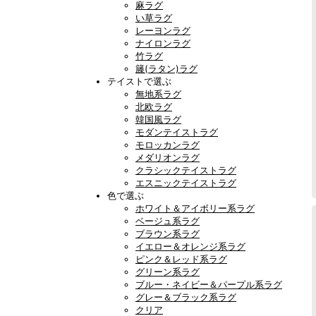
麻ラグ
い草ラグ
レーヨンラグ
ナイロンラグ
竹ラグ
籐(ラタン)ラグ
テイストで選ぶ
無地系ラグ
北欧ラグ
韓国風ラグ
モダンテイストラグ
モロッカンラグ
メダリオンラグ
クラシックテイストラグ
エスニックテイストラグ
色で選ぶ
ホワイト＆アイボリー系ラグ
ベージュ系ラグ
ブラウン系ラグ
イエロー＆オレンジ系ラグ
ピンク＆レッド系ラグ
グリーン系ラグ
ブルー・ネイビー＆パープル系ラグ
グレー＆ブラック系ラグ
クリア