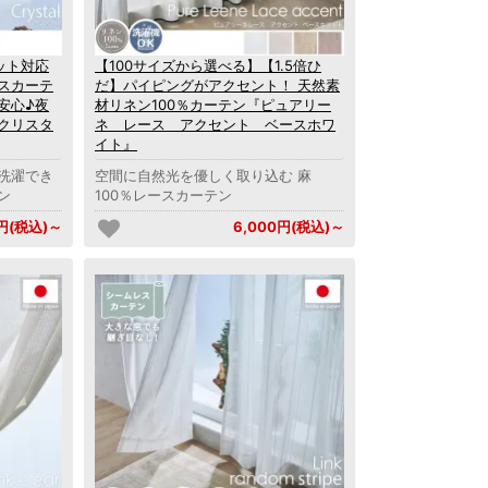
ット対応
【100サイズから選べる】【1.5倍ひ
スカーテ
だ】パイピングがアクセント！ 天然素
安心♪夜
材リネン100％カーテン『ピュアリー
クリスタ
ネ レース アクセント ベースホワ
イト』
洗濯でき
空間に自然光を優しく取り込む 麻
ン
100％レースカーテン
0円(税込)～
6,000円(税込)～