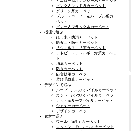
イエロー＆オレンジー系カーペット
ピンク＆レッド系カーペット
グリーン系カーペット
ブルー・ネービー＆パープル系カー
ペット
グレー＆ブラック系カーペット
機能で選ぶ
はっ水・防汚カーペット
防ダニ・防虫カーペット
抗ウィルス・抗菌カーペット
アトピー・アレルギー対策カーペッ
ト
消臭カーペット
防炎カーペット
防音効果カーペット
遊び毛防止カーペット
デザインで選ぶ
ループ
パイルカーペット
（シンプル）
カット
パイルカーペット
（シンプル）
カット＆ループパイルカーペット
シャギーカーペット
デザインカーペット
素材で選ぶ
ウール
カーペット
（羊毛）
コットン
カーペット
（綿・デニム）