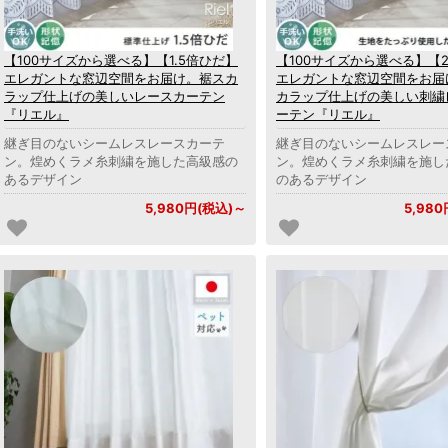
【100サイズから選べる】【1.5倍ひだ】
【100サイズから選べる】【
エレガントな窓辺空間をお届け。裾スカ
エレガントな窓辺空間をお届
ラップ仕上げの美しいレースカーテン
カラップ仕上げの美しい刺繍
『リエル』
ーテン『リエル』
継ぎ目のないシームレスレースカーテ
継ぎ目のないシームレスレー
ン。煌めくラメ糸刺繍を施した高級感の
ン。煌めくラメ糸刺繍を施し
あるデザイン
のあるデザイン
5,980円(税込)～
5,98