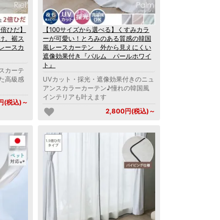
2倍ひだ】
【100サイズから選べる】くすみカラ
け。裾ス
ーが可愛い！とろみのある質感の韓国
レースカ
風レースカーテン 外から見えにくい
遮像効果付き『パルム パールホワイ
ト』
スカーテ
た高級感
UVカット・採光・遮像効果付きのニュ
アンスカラーカーテン♪憧れの韓国風
インテリアも叶えます
0円(税込)～
2,800円(税込)～