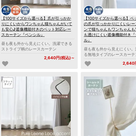
【100サイズから選べる】爪が引っかか
【100サイズから選べる】ペ
りにくいからワンちゃん猫ちゃんがいて
の爪が引っかかりにくいレー
も安心♪遮像機能付きのペット対応レー
ンで猫ちゃんもワンちゃんも
スカーテン『ペンシル』
も透けにくい遮像機能付き『
ル』
昼も夜も外から見えにくい。洗濯できる
ストライプ柄のレースカーテン
昼も夜も外から見えにくい。
る無地タイプのレースカーテ
2,640円(税込)～
2,64