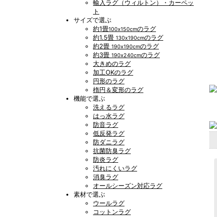
輸入ラグ（ウィルトン）・カーペッ
ト
サイズで選ぶ
約1畳
のラグ
100x150cm
約1.5畳
のラグ
130x190cm
約2畳
のラグ
190x190cm
約3畳
のラグ
190x240cm
大きめのラグ
加工OKのラグ
円形のラグ
楕円＆変形のラグ
機能で選ぶ
洗えるラグ
はっ水ラグ
防音ラグ
低反発ラグ
防ダニラグ
抗菌防臭ラグ
防炎ラグ
汚れにくいラグ
消臭ラグ
オールシーズン対応ラグ
素材で選ぶ
ウールラグ
コットンラグ