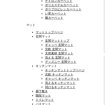
ナイロンカーペット
ポリエステルカーペット
ポリプロピレンカーペット
い草カーペット
籐カーペット
マット
マットトップページ
玄関マット
玄関マットトップ
ギャッベ 玄関マット
北欧 玄関マット
天然素材 玄関マット
洗える 玄関マット
ディズニー 玄関マット
キッチンマット
キッチンマットトップページ
北欧 キッチンマット
ギャッベ キッチンマット
洗えるキッチンマット
拭けるキッチンマット
廊下敷き
階段マット
トイレマット
バスマット