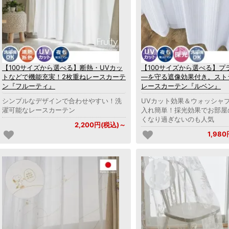
【100サイズから選べる】断熱・UVカッ
【100サイズから選べる】プ
トなどで機能充実！2枚重ねレースカーテ
―を守る遮像効果付き。スト
ン『フルーティ』
レースカーテン『ルベン』
シンプルなデザインで合わせやすい！洗
UVカット効果＆ウォッシャ
濯可能なレースカーテン
入れ簡単！採光効果でお部屋
くなり過ぎないのも人気
2,200円(税込)～
1,98