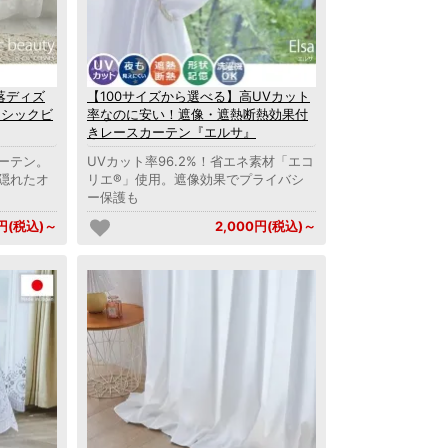
落ディズ
【100サイズから選べる】高UVカット
ッシックビ
率なのに安い！遮像・遮熱断熱効果付
きレースカーテン『エルサ』
ーテン。
UVカット率96.2%！省エネ素材「エコ
隠れたオ
リエ®」使用。遮像効果でプライバシ
ー保護も
0円(税込)～
2,000円(税込)～