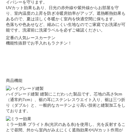
イバシーを守ります。
UVカット効果もあり、日光の赤外線や紫外線からお部屋を守
り、室内温度の上昇を防ぎ冷暖房効率がアップ。遮熱断熱効果も
あるので、夏は涼しく冬暖かく室内を快適空間に保ちます。
色落ちや色あせなど、縮みにくい生地なのでご家庭でお洗濯が可
能です。洗濯前に洗濯ラベルを必ずご確認ください。
定番の人気レースカーテン
機能性抜群でお手入れもラクチン！
商品機能
ハイグレード縫製
縫製にこだわった製品です。芯地の高さ9cm
（通常約7cm）、裾の耳にステンレスウエイト入り、裾は三つ折
り（ダブル）と、一般的なカーテンより高い技術と縫製加工をし
ております。
ミラー効果
ブライト糸(光沢のある糸)を使用し、光を反射するこ
とで昼間、外から室内がみえにくく遮熱効果やUVカット作用が