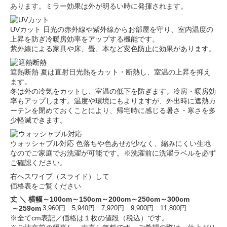
あります。ミラー効果は外が明るい時に発揮されます。
UVカット
日光の赤外線や紫外線からお部屋を守り、室内温度の
上昇を防ぎ冷暖房効率をアップする機能です。
紫外線による家具や床、畳、本など変色防止に効果があります。
遮熱断熱
夏は直射日光熱をカット・断熱し、室温の上昇を抑え
ます。
冬は外の冷気をカットし、室温の低下を防ぎます。冷房・暖房効
率もアップします。温度や環境にもよりますが、外出時に遮熱カ
ーテンを閉めておくことにより、帰宅時に感じる暑さ・寒さを多
少軽減できます。
ウォッシャブル対応
色落ちや色あせが少なく、縮みにくい生地
なのでご家庭でお洗濯が可能です。※洗濯前に洗濯ラベルを必ず
ご確認ください。
右へスワイプ（スライド）して
価格表をご覧ください
丈 ＼ 横幅
～100cm
～150cm
～200cm
～250cm
～300cm
～259cm
3,960円
5,940円
7,920円
9,900円
11,800円
※全てcm表記／価格は１枚の値段（税込）です。