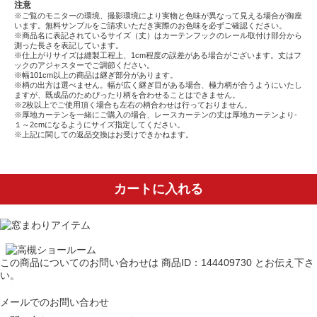
注意
※ご覧のモニターの環境、撮影環境により実物と色味が異なって見える場合が御座
います。無料サンプルをご請求いただき実際のお色味を必ずご確認ください。
※商品名に表記されているサイズ（丈）はカーテンフックのレール取付け部分から
測った長さを表記しています。
※仕上がりサイズは縫製工程上、1cm程度の誤差がある場合がございます。丈はフ
ックのアジャスターでご調節ください。
※幅101cm以上の商品は継ぎ部分があります。
※柄の出方は選べません。幅が広く継ぎ目がある場合、極力柄が合うようにいたし
ますが、既成品のためぴったり柄を合わせることはできません。
※2枚以上でご使用頂く場合も左右の柄合わせは行っておりません。
※厚地カーテンを一緒にご購入の場合、レースカーテンの丈は厚地カーテンより-
１～2cmになるようにサイズ指定してください。
※上記に関しての返品交換はお受けできかねます。
カートに入れる
この商品についてのお問い合わせは
商品ID：144409730
とお伝え下さ
い。
メールでのお問い合わせ