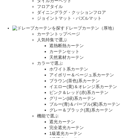
タイルカーペット
フロアタイル
ダイニングラグ・クッションフロア
ジョイントマット・パズルマット
ドレープカーテン（厚地）
カーテントップページ
人気特集で選ぶ
遮熱断熱カーテン
カーテンセット
天然素材カーテン
カラーで選ぶ
ホワイト系カーテン
アイボリー＆ベージュ系カーテン
ブラウン(茶色)系カーテン
イエロー(黄)＆オレンジ系カーテン
ピンク＆レッド(赤)系カーテン
グリーン(緑)系カーテン
ブルー(青)＆パープル(紫)系カーテン
グレー＆ブラック(黒)系カーテン
機能で選ぶ
遮光カーテン
完全遮光カーテン
1級遮光カーテン