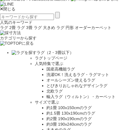
閉じる
人気のキーワード
ラグ 2畳
ラグ 3畳
ラグ 大きめ
ラグ 円形
オーダーカーペット
カテゴリーから探す
TOPに戻る
ラグ（2・3畳以下）
ラグトップページ
人気特集で選ぶ
国産高機能ラグ
洗濯OK！洗えるラグ・ラグマット
オールシーズン使えるラグ
とびきりおしゃれなデザインラグ
北欧ラグ
輸入ラグ（ウィルトン）・カーペット
サイズで選ぶ
約1畳 100x150cmのラグ
約1.5畳 130x190cmのラグ
約2畳 190x190cmのラグ
約3畳 190x240cmのラグ
大きめのラグ