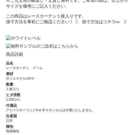
※ご注文前の幅直し・丈直し無料です。ご希望の際は、仕上がり
サイズを備考にご記入ください。
この商品はレースカーテン１枚入りです。
採寸方法を事前にご確認ください！
《 採寸方法はコチラ▹▹ 》
商品詳細
品名
レースカーテン イーム
素材
ポリエステル100％
数量
１枚入り
ヒダ倍数
1.5倍ひだ
付属品
アジャスターフックA or B ※タッセルは付属いたしません。
生産国
日本
梱包
簡易梱包