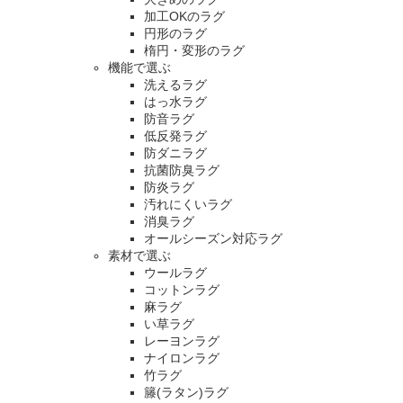
加工OKのラグ
円形のラグ
楕円・変形のラグ
機能で選ぶ
洗えるラグ
はっ水ラグ
防音ラグ
低反発ラグ
防ダニラグ
抗菌防臭ラグ
防炎ラグ
汚れにくいラグ
消臭ラグ
オールシーズン対応ラグ
素材で選ぶ
ウールラグ
コットンラグ
麻ラグ
い草ラグ
レーヨンラグ
ナイロンラグ
竹ラグ
籐(ラタン)ラグ