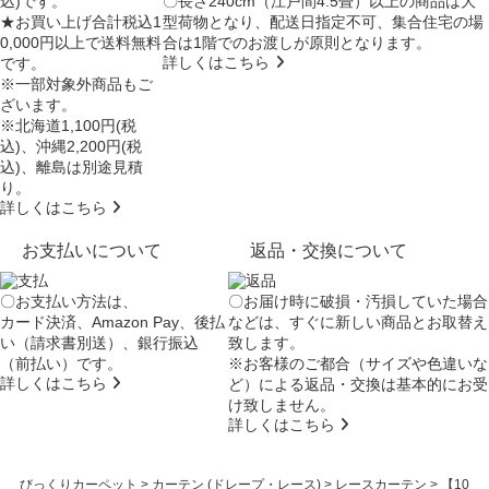
込)です。
〇長さ240cm（江戸間4.5畳）以上の商品は大
★お買い上げ合計税込1
型荷物となり、
配送日指定不可
、集合住宅の場
0,000円以上で送料無料
合は
1階でのお渡し
が原則となります。
詳しくはこちら
です。
※一部対象外商品もご
ざいます。
※北海道1,100円(税
込)、沖縄2,200円(税
込)、離島は別途見積
り。
詳しくはこちら
お支払いについて
返品・交換について
〇お支払い方法は、
〇お届け時に破損・汚損していた場合
カード決済、Amazon Pay、後払
などは、すぐに新しい商品とお取替え
い（請求書別送）、銀行振込
致します。
（前払い）です。
※お客様のご都合（サイズや色違いな
詳しくはこちら
ど）による返品・交換は基本的にお受
け致しません。
詳しくはこちら
びっくりカーペット
>
カーテン (ドレープ・レース)
>
レースカーテン
>
【10