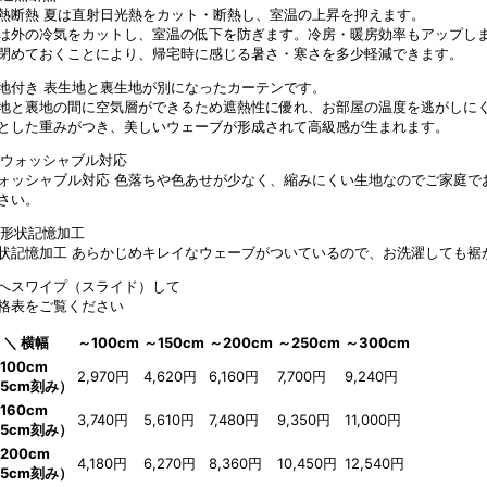
熱断熱
夏は直射日光熱をカット・断熱し、室温の上昇を抑えます。
は外の冷気をカットし、室温の低下を防ぎます。冷房・暖房効率もアップし
閉めておくことにより、帰宅時に感じる暑さ・寒さを多少軽減できます。
地付き
表生地と裏生地が別になったカーテンです。
地と裏地の間に空気層ができるため遮熱性に優れ、お部屋の温度を逃がしに
とした重みがつき、美しいウェーブが形成されて高級感が生まれます。
ォッシャブル対応
色落ちや色あせが少なく、縮みにくい生地なのでご家庭で
さい。
状記憶加工
あらかじめキレイなウェーブがついているので、お洗濯しても裾
へスワイプ（スライド）して
格表をご覧ください
 ＼ 横幅
～100cm
～150cm
～200cm
～250cm
～300cm
100cm
2,970円
4,620円
6,160円
7,700円
9,240円
5cm刻み）
160cm
3,740円
5,610円
7,480円
9,350円
11,000円
5cm刻み）
200cm
4,180円
6,270円
8,360円
10,450円
12,540円
5cm刻み）