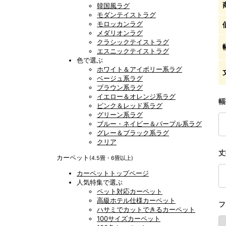
韓国風ラグ
モダンテイストラグ
モロッカンラグ
メダリオンラグ
クラシックテイストラグ
エスニックテイストラグ
色で選ぶ
ホワイト＆アイボリー系ラグ
ベージュ系ラグ
ブラウン系ラグ
イエロー＆オレンジ系ラグ
幅
ピンク＆レッド系ラグ
グリーン系ラグ
ブルー・ネイビー＆パープル系ラグ
グレー＆ブラック系ラグ
クリア
丈
カーペット
(4.5畳・6畳以上)
カーペットトップページ
人気特集で選ぶ
ペット対応カーペット
高級ホテル仕様カーペット
フ
ハサミでカットできるカーペット
100サイズカーペット