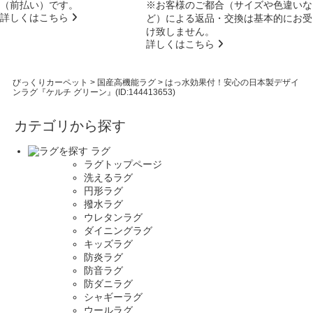
（前払い）です。
※お客様のご都合（サイズや色違いな
詳しくはこちら
ど）による返品・交換は基本的にお受
け致しません。
詳しくはこちら
びっくりカーペット
>
国産高機能ラグ
>
はっ水効果付！安心の日本製デザイ
ンラグ『ケルチ グリーン』(ID:144413653)
カテゴリから探す
ラグ
ラグトップページ
洗えるラグ
円形ラグ
撥水ラグ
ウレタンラグ
ダイニングラグ
キッズラグ
防炎ラグ
防音ラグ
防ダニラグ
シャギーラグ
ウールラグ