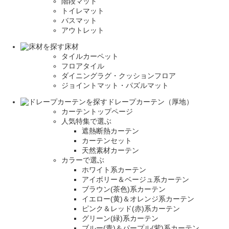
階段マット
トイレマット
バスマット
アウトレット
床材
タイルカーペット
フロアタイル
ダイニングラグ・クッションフロア
ジョイントマット・パズルマット
ドレープカーテン（厚地）
カーテントップページ
人気特集で選ぶ
遮熱断熱カーテン
カーテンセット
天然素材カーテン
カラーで選ぶ
ホワイト系カーテン
アイボリー＆ベージュ系カーテン
ブラウン(茶色)系カーテン
イエロー(黄)＆オレンジ系カーテン
ピンク＆レッド(赤)系カーテン
グリーン(緑)系カーテン
ブルー(青)＆パープル(紫)系カーテン