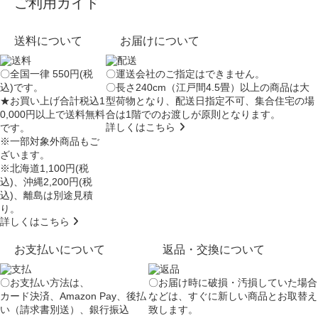
ご利用ガイド
送料について
お届けについて
〇全国一律 550円(税
〇運送会社のご指定はできません。
込)です。
〇長さ240cm（江戸間4.5畳）以上の商品は大
★お買い上げ合計税込1
型荷物となり、
配送日指定不可
、集合住宅の場
0,000円以上で送料無料
合は
1階でのお渡し
が原則となります。
詳しくはこちら
です。
※一部対象外商品もご
ざいます。
※北海道1,100円(税
込)、沖縄2,200円(税
込)、離島は別途見積
り。
詳しくはこちら
お支払いについて
返品・交換について
〇お支払い方法は、
〇お届け時に破損・汚損していた場合
カード決済、Amazon Pay、後払
などは、すぐに新しい商品とお取替え
い（請求書別送）、銀行振込
致します。