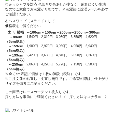
ウォッシャブル対応
色落ちや色あせが少なく、縮みにくい生地
なのでご家庭でお洗濯が可能です。※洗濯前に洗濯ラベルを必ず
ご確認ください。
右へスワイプ（スライド）して
価格表をご覧ください
丈 ＼ 横幅
～100cm
～150cm
～200cm
～250cm
～300cm
～99cm
1,540円
2,310円
3,080円
3,850円
4,620円
（5cm刻み）
～159cm
1,980円
2,970円
3,960円
4,950円
5,940円
（5cm刻み）
～199cm
2,420円
3,630円
4,840円
6,050円
7,260円
（5cm刻み）
～259cm
2,860円
4,290円
5,720円
7,150円
8,580円
（5cm刻み）
※全てcm表記／価格は１枚の値段（税込）です。
※ご注文前の幅直し・丈直し無料です。ご希望の際は、仕上がり
サイズを備考にご記入ください。
この商品はレースカーテン１枚入りです。
採寸方法を事前にご確認ください！
《 採寸方法はコチラ▹▹ 》