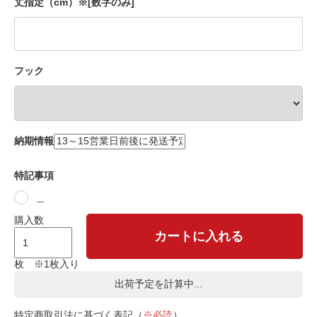
丈指定（cm）※[数字のみ]
フック
納期情報
特記事項
＿
購入数
カートに入れる
枚 ※1枚入り
出荷予定を計算中...
特定商取引法に基づく表記（
※必読
）