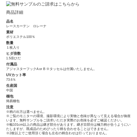
商品詳細
品名
レースカーテン ロレーナ
素材
ポリエステル100％
数量
１枚入り
ヒダ倍数
1.5倍ひだ
付属品
アジャスターフックA or B ※タッセルは付属いたしません。
UVカット率
73.6％
生産国
中国
梱包
簡易梱包
注意
※柄の出方は選べません。
※ご覧のモニターの環境、撮影環境により実物と色味が異なって見える場合が御座
います。無料サンプルをご請求いただき実際のお色味を必ずご確認ください。
※幅101cm以上の商品は継ぎ部分があります。継ぎ目部分は極力柄が合うようにい
たしますが、既成品のためぴったり柄を合わせることはできません。
※2枚以上でご使用頂く場合も左右の柄合わせは行っておりません。