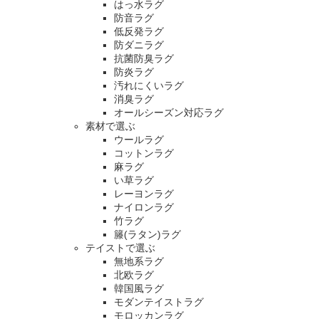
はっ水ラグ
防音ラグ
低反発ラグ
防ダニラグ
抗菌防臭ラグ
防炎ラグ
汚れにくいラグ
消臭ラグ
オールシーズン対応ラグ
素材で選ぶ
ウールラグ
コットンラグ
麻ラグ
い草ラグ
レーヨンラグ
ナイロンラグ
竹ラグ
籐(ラタン)ラグ
テイストで選ぶ
無地系ラグ
北欧ラグ
韓国風ラグ
モダンテイストラグ
モロッカンラグ