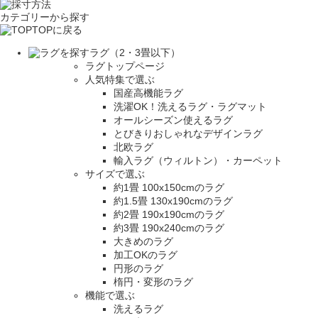
カテゴリーから探す
TOPに戻る
ラグ（2・3畳以下）
ラグトップページ
人気特集で選ぶ
国産高機能ラグ
洗濯OK！洗えるラグ・ラグマット
オールシーズン使えるラグ
とびきりおしゃれなデザインラグ
北欧ラグ
輸入ラグ（ウィルトン）・カーペット
サイズで選ぶ
約1畳 100x150cmのラグ
約1.5畳 130x190cmのラグ
約2畳 190x190cmのラグ
約3畳 190x240cmのラグ
大きめのラグ
加工OKのラグ
円形のラグ
楕円・変形のラグ
機能で選ぶ
洗えるラグ