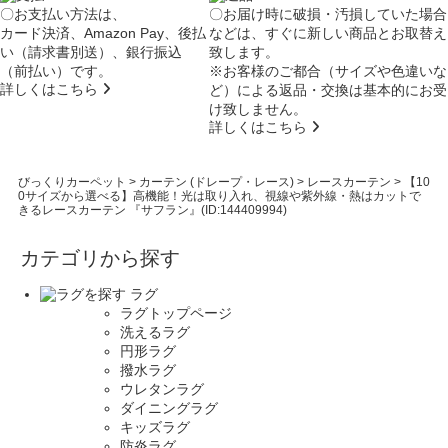
〇お支払い方法は、
〇お届け時に破損・汚損していた場合
カード決済、Amazon Pay、後払
などは、すぐに新しい商品とお取替え
い（請求書別送）、銀行振込
致します。
（前払い）です。
※お客様のご都合（サイズや色違いな
詳しくはこちら
ど）による返品・交換は基本的にお受
け致しません。
詳しくはこちら
びっくりカーペット
>
カーテン (ドレープ・レース)
>
レースカーテン
>
【10
0サイズから選べる】高機能！光は取り入れ、視線や紫外線・熱はカットで
きるレースカーテン 『サフラン』(ID:144409994)
カテゴリから探す
ラグ
ラグトップページ
洗えるラグ
円形ラグ
撥水ラグ
ウレタンラグ
ダイニングラグ
キッズラグ
防炎ラグ