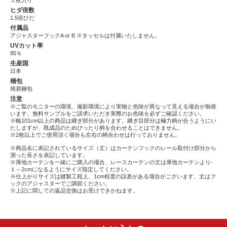
１枚入り
ヒダ倍数
1.5倍ひだ
付属品
アジャスターフックA or B ※タッセルは付属いたしません。
UVカット率
85％
生産国
日本
梱包
簡易梱包
注意
※ご覧のモニターの環境、撮影環境により実物と色味が異なって見える場合が御座
います。無料サンプルをご請求いただき実際のお色味を必ずご確認ください。
※幅101cm以上の商品は継ぎ部分があります。継ぎ目部分は極力柄が合うようにい
たしますが、既成品のためぴったり柄を合わせることはできません。
※2枚以上でご使用頂く場合も左右の柄合わせは行っておりません。
※商品名に表記されているサイズ（丈）はカーテンフックのレール取付け部分から
測った長さを表記しています。
※厚地カーテンを一緒にご購入の場合、レースカーテンの丈は厚地カーテンより-
１～2cmになるようにサイズ指定してください。
※仕上がりサイズは縫製工程上、1cm程度の誤差がある場合がございます。丈はフ
ックのアジャスターでご調節ください。
※上記に関しての返品交換はお受けできかねます。