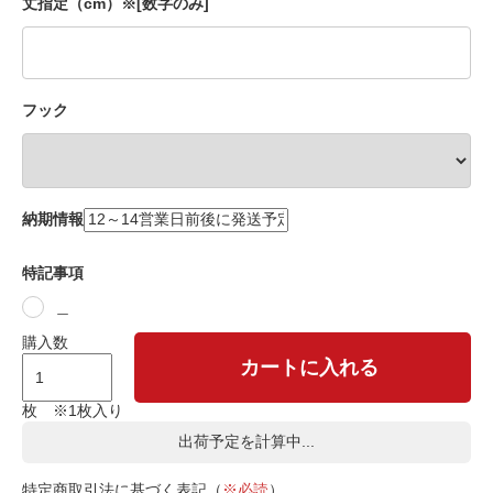
丈指定（cm）※[数字のみ]
フック
納期情報
特記事項
＿
購入数
カートに入れる
枚 ※1枚入り
出荷予定を計算中...
特定商取引法に基づく表記（
※必読
）