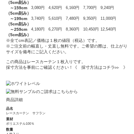
（5cm刻み）
～159cm
3,080円
4,620円
6,160円
7,700円
9,240円
（5cm刻み）
～199cm
3,740円
5,610円
7,480円
9,350円
11,000円
（5cm刻み）
～259cm
4,180円
6,270円
8,360円
10,450円
12,540円
（5cm刻み）
※全てcm表記／価格は１枚の値段（税込）です。
※ご注文前の幅直し・丈直し無料です。ご希望の際は、仕上がり
サイズを備考にご記入ください。
この商品はレースカーテン１枚入りです。
採寸方法を事前にご確認ください！
《 採寸方法はコチラ▹▹ 》
商品詳細
品名
レースカーテン サフラン
素材
ポリエステル100％
数量