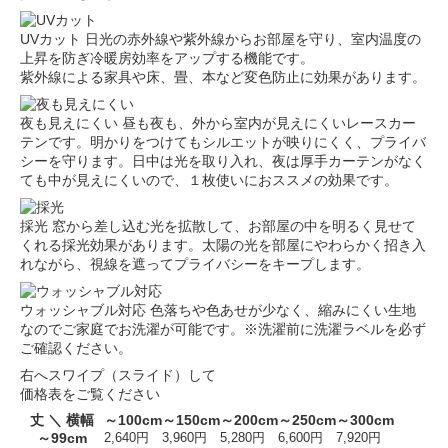
UVカット
日光の赤外線や紫外線からお部屋を守り、室内温度の
上昇を防ぎ冷暖房効率をアップする機能です。
紫外線による家具や床、畳、本など変色防止に効果があります。
夜も見えにくい
昼も夜も、外から室内が見えにくいレースカー
テンです。明かりをつけてもシルエットが映りにくく、プライバ
シーを守ります。日中は光を取り入れ、夜は厚手カーテンがなく
ても中が見えにくいので、１枚使いにおススメの効果です。
採光
窓から差し込む光を拡散して、お部屋の中を明るく見せて
くれる採光効果があります。太陽の光を部屋にやわらかく招き入
れながら、視線を遮ってプライバシーをキープします。
ウォッシャブル対応
色落ちや色あせが少なく、縮みにくい生地
なのでご家庭でお洗濯が可能です。※洗濯前に洗濯ラベルを必ず
ご確認ください。
右へスワイプ（スライド）して
価格表をご覧ください
丈 ＼ 横幅
～100cm
～150cm
～200cm
～250cm
～300cm
～99cm
2,640円
3,960円
5,280円
6,600円
7,920円