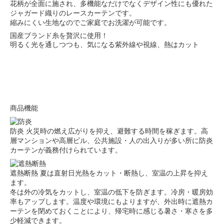
花柄が全面に施され、多機能なだけでなくデザイン性にも優れた
ジャガード織りのレースカーテンです。
縮みにくい生地なのでご家庭でお洗濯が可能です。
国産ブランド糸を贅沢に使用！
明るく光を通しつつも、気になる紫外線や視線、熱はカット
商品機能
防炎
火災時の燃え広がりを抑え、避難する時間を稼ぎます。高
層マンションや高層ビル、公共施設・人の出入りが多い所に防炎
カーテンが義務付けられています。
遮熱断熱
夏は直射日光熱をカット・断熱し、室温の上昇を抑え
ます。
冬は外の冷気をカットし、室温の低下を防ぎます。冷房・暖房効
率もアップします。温度や環境にもよりますが、外出時に遮熱カ
ーテンを閉めておくことにより、帰宅時に感じる暑さ・寒さを多
少軽減できます。