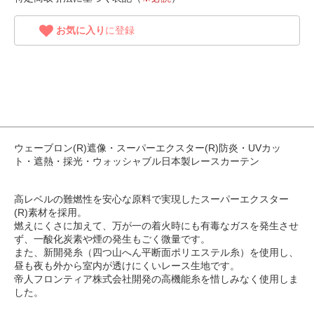
お気に入り
に登録
ウェーブロン(R)遮像・スーパーエクスター(R)防炎・UVカッ
ト・遮熱・採光・ウォッシャブル日本製レースカーテン
高レベルの難燃性を安心な原料で実現したスーパーエクスター
(R)素材を採用。
燃えにくさに加えて、万が一の着火時にも有毒なガスを発生させ
ず、一酸化炭素や煙の発生もごく微量です。
また、新開発糸（四つ山へん平断面ポリエステル糸）を使用し、
昼も夜も外から室内が透けにくいレース生地です。
帝人フロンティア株式会社開発の高機能糸を惜しみなく使用しま
した。