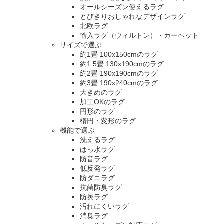
オールシーズン使えるラグ
とびきりおしゃれなデザインラグ
北欧ラグ
輸入ラグ（ウィルトン）・カーペット
サイズで選ぶ
約1畳 100x150cmのラグ
約1.5畳 130x190cmのラグ
約2畳 190x190cmのラグ
約3畳 190x240cmのラグ
大きめのラグ
加工OKのラグ
円形のラグ
楕円・変形のラグ
機能で選ぶ
洗えるラグ
はっ水ラグ
防音ラグ
低反発ラグ
防ダニラグ
抗菌防臭ラグ
防炎ラグ
汚れにくいラグ
消臭ラグ