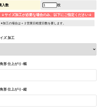
枚
購入数
↓サイズ加工が必要な場合のみ、以下にご指定ください↓
※加工の場合は＋２営業日程度日数を要します。
イズ 加工
角形 仕上がり-幅
角形 仕上がり-縦