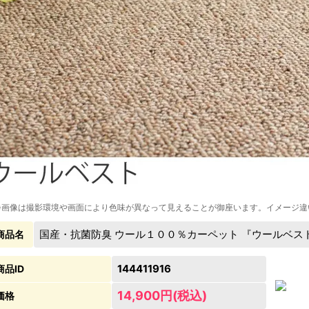
※画像は撮影環境や画面により色味が異なって見えることが御座います。イメージ違
国産・抗菌防臭 ウール１００％カーペット 『ウールベスト/
商品名
144411916
商品ID
14,900円(税込)
価格