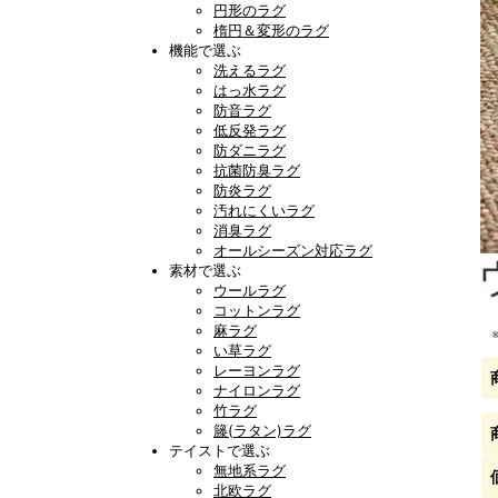
円形のラグ
楕円＆変形のラグ
機能で選ぶ
洗えるラグ
はっ水ラグ
防音ラグ
低反発ラグ
防ダニラグ
抗菌防臭ラグ
防炎ラグ
汚れにくいラグ
消臭ラグ
オールシーズン対応ラグ
素材で選ぶ
ウールラグ
コットンラグ
麻ラグ
い草ラグ
レーヨンラグ
ナイロンラグ
竹ラグ
籐(ラタン)ラグ
テイストで選ぶ
無地系ラグ
北欧ラグ