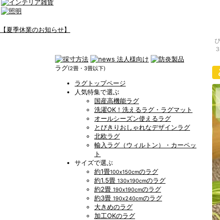
【夏季休業のお知らせ】
３
ラグ
(2畳・3畳以下)
ラグトップページ
人気特集で選ぶ
国産高機能ラグ
洗濯OK！洗えるラグ・ラグマット
オールシーズン使えるラグ
とびきりおしゃれなデザインラグ
北欧ラグ
輸入ラグ（ウィルトン）・カーペッ
ト
サイズで選ぶ
約1畳
のラグ
100x150cm
約1.5畳
のラグ
130x190cm
約2畳
のラグ
190x190cm
約3畳
のラグ
190x240cm
大きめのラグ
加工OKのラグ