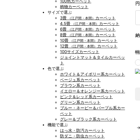
100色カーペット
円
柄物カーペット
サイズで選ぶ
3畳
カーペット
（江戸間・本間）
4.5畳
カーペット
（江戸間・本間）
6畳
カーペット
（江戸間・本間）
8畳
カーペット
納
（江戸間・本間）
10畳
カーペット
（江戸間・本間）
12畳
カーペット
（江戸間・本間）
100サイズカーペット
特
ジョイントマット＆タイルカーペッ
ト
色で選ぶ
ホワイト＆アイボリー系カーペット
ベージュ系カーペット
ブラウン系カーペット
イエロー＆オレンジー系カーペット
ピンク＆レッド系カーペット
グリーン系カーペット
ブルー・ネービー＆パープル系カー
ペット
グレー＆ブラック系カーペット
機能で選ぶ
はっ水・防汚カーペット
防ダニ・防虫カーペット