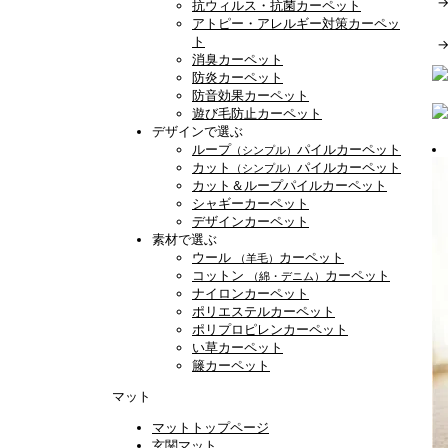
抗ウィルス・抗菌カーペット
アトピー・アレルギー対策カーペッ
ト
消臭カーペット
防炎カーペット
防音効果カーペット
遊び毛防止カーペット
デザインで選ぶ
ループ
パイルカーペット
（シンプル）
カット
パイルカーペット
（シンプル）
カット＆ループパイルカーペット
シャギーカーペット
デザインカーペット
素材で選ぶ
ウール
カーペット
（羊毛）
コットン
カーペット
（綿・デニム）
ナイロンカーペット
ポリエステルカーペット
ポリプロピレンカーペット
い草カーペット
籐カーペット
マット
マットトップページ
玄関マット