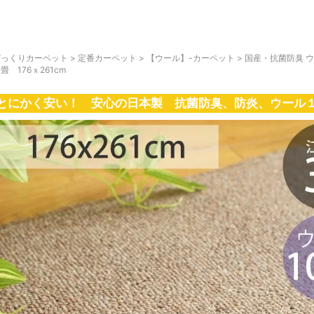
びっくりカーペット
>
定番カーペット
>
【ウール】-カーペット
>
国産・抗菌防臭 
畳 176ｘ261cm
とにかく安い！ 安心の日本製 抗菌防臭、防炎、ウール