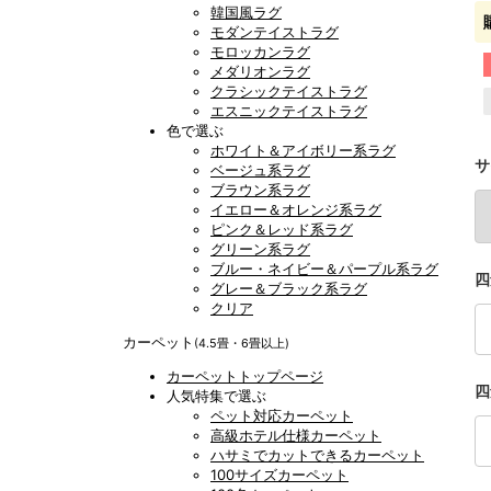
韓国風ラグ
モダンテイストラグ
モロッカンラグ
メダリオンラグ
クラシックテイストラグ
エスニックテイストラグ
色で選ぶ
ホワイト＆アイボリー系ラグ
サ
ベージュ系ラグ
ブラウン系ラグ
イエロー＆オレンジ系ラグ
ピンク＆レッド系ラグ
グリーン系ラグ
ブルー・ネイビー＆パープル系ラグ
四
グレー＆ブラック系ラグ
クリア
カーペット
(4.5畳・6畳以上)
カーペットトップページ
四
人気特集で選ぶ
ペット対応カーペット
高級ホテル仕様カーペット
ハサミでカットできるカーペット
100サイズカーペット