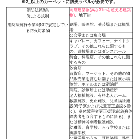
※2_以上のカーペットに防炎ラベルが必要です。
高層建築物(高さ31mを超える建築
消防法第8条
物)
、地下街
3による規制
劇場、映画館、演芸場または観覧
消防法施行令第4条3で規定してい
場
る防火対象物
公会堂または集会場
キャバレー、カフェー、ナイトク
ラブ、その他これらに類するも
の、遊技場またはダンスホール
待合、料理店、その他これらに類
するもの
飲食店
百貨店、マーケット、その他の物
品販売業を営む店舗または展示場
旅館、ホテルまたは宿泊所
病院、診療所または助産所
老人福祉施設、有料老人ホーム、
救護施設、更正施設、児童福祉施
設(母子寮および児童更正施設を除
く)、身体障害者更正援護施設(身体
障害者を収容するものに限る)、ま
たは精神薄弱者援護施設
幼稚園、盲学校、ろう学校または
養護学校
公衆浴場のうち、蒸気浴場、熱気