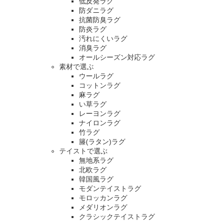
低反発ラグ
防ダニラグ
抗菌防臭ラグ
防炎ラグ
汚れにくいラグ
消臭ラグ
オールシーズン対応ラグ
素材で選ぶ
ウールラグ
コットンラグ
麻ラグ
い草ラグ
レーヨンラグ
ナイロンラグ
竹ラグ
籐(ラタン)ラグ
テイストで選ぶ
無地系ラグ
北欧ラグ
韓国風ラグ
モダンテイストラグ
モロッカンラグ
メダリオンラグ
クラシックテイストラグ