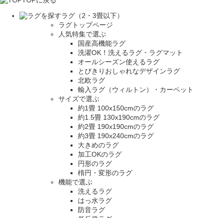
TOPに戻る
ラグ（2・3畳以下）
ラグトップページ
人気特集で選ぶ
国産高機能ラグ
洗濯OK！洗えるラグ・ラグマット
オールシーズン使えるラグ
とびきりおしゃれなデザインラグ
北欧ラグ
輸入ラグ（ウィルトン）・カーペット
サイズで選ぶ
約1畳 100x150cmのラグ
約1.5畳 130x190cmのラグ
約2畳 190x190cmのラグ
約3畳 190x240cmのラグ
大きめのラグ
加工OKのラグ
円形のラグ
楕円・変形のラグ
機能で選ぶ
洗えるラグ
はっ水ラグ
防音ラグ