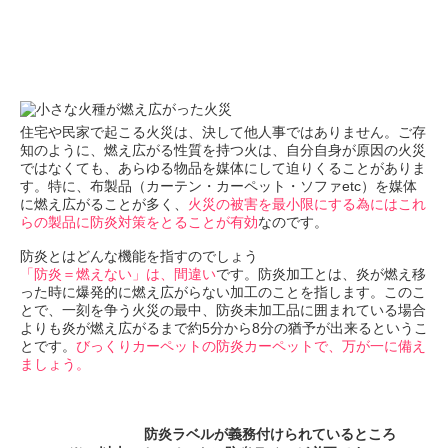
住宅や民家で起こる火災は、決して他人事ではありません。ご存
知のように、燃え広がる性質を持つ火は、自分自身が原因の火災
ではなくても、あらゆる物品を媒体にして迫りくることがありま
す。特に、布製品（カーテン・カーペット・ソファetc）を媒体
に燃え広がることが多く、
火災の被害を最小限にする為にはこれ
らの製品に防炎対策をとることが有効
なのです。
防炎とはどんな機能を指すのでしょう
「防炎＝燃えない」は、間違い
です。防炎加工とは、炎が燃え移
った時に爆発的に燃え広がらない加工のことを指します。このこ
とで、一刻を争う火災の最中、防炎未加工品に囲まれている場合
よりも炎が燃え広がるまで約5分から8分の猶予が出来るというこ
とです。
びっくりカーペットの防炎カーペットで、万が一に備え
ましょう。
防炎ラベルが義務付けられているところ