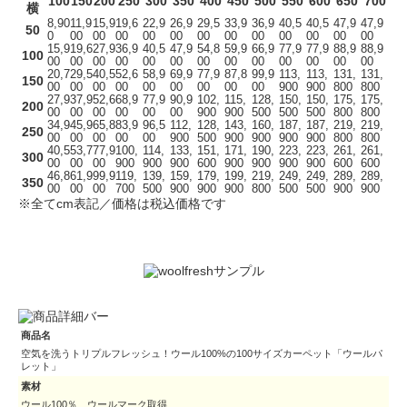
100
150
200
250
300
350
400
450
500
550
600
650
700
横
8,90
11,9
15,9
19,6
22,9
26,9
29,5
33,9
36,9
40,5
40,5
47,9
47,9
50
0
00
00
00
00
00
00
00
00
00
00
00
00
15,9
19,6
27,9
36,9
40,5
47,9
54,8
59,9
66,9
77,9
77,9
88,9
88,9
100
00
00
00
00
00
00
00
00
00
00
00
00
00
20,7
29,5
40,5
52,6
58,9
69,9
77,9
87,8
99,9
113,
113,
131,
131,
150
00
00
00
00
00
00
00
00
00
900
900
800
800
27,9
37,9
52,6
68,9
77,9
90,9
102,
115,
128,
150,
150,
175,
175,
200
00
00
00
00
00
00
900
900
500
500
500
800
800
34,9
45,9
65,8
83,9
96,5
112,
128,
143,
160,
187,
187,
219,
219,
250
00
00
00
00
00
900
500
900
900
900
900
800
800
40,5
53,7
77,9
100,
114,
133,
151,
171,
190,
223,
223,
261,
261,
300
00
00
00
900
900
900
600
900
900
900
900
600
600
46,8
61,9
99,9
119,
139,
159,
179,
199,
219,
249,
249,
289,
289,
350
00
00
00
700
500
900
900
900
800
500
500
900
900
※全てcm表記／価格は税込価格です
商品名
空気を洗うトリプルフレッシュ！ウール100%の100サイズカーペット「ウールパ
レット」
素材
ウール100％ ウールマーク取得