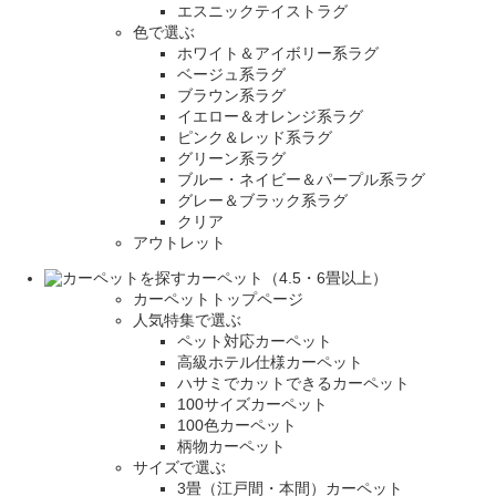
エスニックテイストラグ
色で選ぶ
ホワイト＆アイボリー系ラグ
ベージュ系ラグ
ブラウン系ラグ
イエロー＆オレンジ系ラグ
ピンク＆レッド系ラグ
グリーン系ラグ
ブルー・ネイビー＆パープル系ラグ
グレー＆ブラック系ラグ
クリア
アウトレット
カーペット（4.5・6畳以上）
カーペットトップページ
人気特集で選ぶ
ペット対応カーペット
高級ホテル仕様カーペット
ハサミでカットできるカーペット
100サイズカーペット
100色カーペット
柄物カーペット
サイズで選ぶ
3畳（江戸間・本間）カーペット