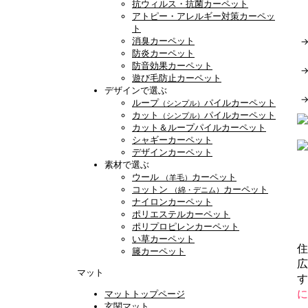
抗ウィルス・抗菌カーペット
アトピー・アレルギー対策カーペッ
ト
消臭カーペット
防炎カーペット
防音効果カーペット
遊び毛防止カーペット
デザインで選ぶ
ループ
パイルカーペット
（シンプル）
カット
パイルカーペット
（シンプル）
カット＆ループパイルカーペット
シャギーカーペット
デザインカーペット
素材で選ぶ
ウール
カーペット
（羊毛）
コットン
カーペット
（綿・デニム）
ナイロンカーペット
ポリエステルカーペット
ポリプロピレンカーペット
い草カーペット
住
籐カーペット
広
マット
す
に
マットトップページ
玄関マット