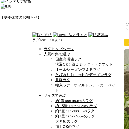
【夏季休業のお知らせ】
ラグ
(2畳・3畳以下)
ラグトップページ
人気特集で選ぶ
国産高機能ラグ
洗濯OK！洗えるラグ・ラグマット
オールシーズン使えるラグ
とびきりおしゃれなデザインラグ
北欧ラグ
輸入ラグ（ウィルトン）・カーペッ
ト
サイズで選ぶ
約1畳
のラグ
100x150cm
約1.5畳
のラグ
130x190cm
約2畳
のラグ
190x190cm
約3畳
のラグ
190x240cm
大きめのラグ
加工OKのラグ