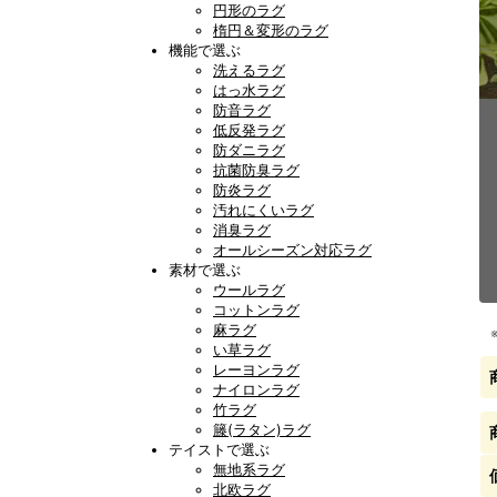
円形のラグ
楕円＆変形のラグ
機能で選ぶ
洗えるラグ
はっ水ラグ
防音ラグ
低反発ラグ
防ダニラグ
抗菌防臭ラグ
防炎ラグ
汚れにくいラグ
消臭ラグ
オールシーズン対応ラグ
素材で選ぶ
ウールラグ
コットンラグ
麻ラグ
い草ラグ
レーヨンラグ
ナイロンラグ
竹ラグ
籐(ラタン)ラグ
テイストで選ぶ
無地系ラグ
北欧ラグ