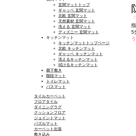
玄関マットトップ
ギャッベ 玄関マット
北欧 玄関マット
「
天然素材 玄関マット
指
洗える 玄関マット
5
ディズニー 玄関マット
キッチンマット
う
キッチンマットトップページ
北欧 キッチンマット
ギャッベ キッチンマット
洗えるキッチンマット
拭けるキッチンマット
廊下敷き
階段マット
トイレマット
バスマット
タイルカーペット
フロアタイル
ダイニングラグ
クッションフロア
ジョイントマット
パズルマット
カーペット出張
敷き込み