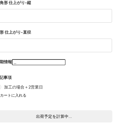
角形 仕上がり-縦
形 仕上がり-直径
期情報
記事項
加工の場合＋2営業日
出荷予定を計算中...