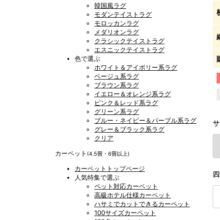
韓国風ラグ
モダンテイストラグ
モロッカンラグ
メダリオンラグ
クラシックテイストラグ
エスニックテイストラグ
色で選ぶ
ホワイト＆アイボリー系ラグ
ベージュ系ラグ
ブラウン系ラグ
イエロー＆オレンジ系ラグ
ピンク＆レッド系ラグ
グリーン系ラグ
ブルー・ネイビー＆パープル系ラグ
サ
グレー＆ブラック系ラグ
クリア
カーペット
(4.5畳・6畳以上)
カーペットトップページ
四
人気特集で選ぶ
ペット対応カーペット
高級ホテル仕様カーペット
ハサミでカットできるカーペット
100サイズカーペット