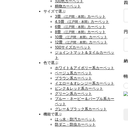
100色カーペット
四
柄物カーペット
サイズで選ぶ
3畳
カーペット
（江戸間・本間）
4.5畳
カーペット
（江戸間・本間）
6畳
カーペット
（江戸間・本間）
円
8畳
カーペット
（江戸間・本間）
10畳
カーペット
（江戸間・本間）
12畳
カーペット
（江戸間・本間）
100サイズカーペット
ジョイントマット＆タイルカーペッ
ト
納
色で選ぶ
ホワイト＆アイボリー系カーペット
ベージュ系カーペット
特
ブラウン系カーペット
イエロー＆オレンジー系カーペット
ピンク＆レッド系カーペット
グリーン系カーペット
ブルー・ネービー＆パープル系カー
ペット
グレー＆ブラック系カーペット
機能で選ぶ
はっ水・防汚カーペット
防ダニ・防虫カーペット