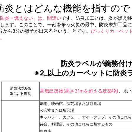
防炎とはどんな機能を指すので
防炎＝燃えない」は、間違い
です。防炎加工とは、炎が燃え移
します。このことで、一刻を争う火災の最中、防炎未加工品
分から8分の猶予が出来るということです。
びっくりカーペッ
。
防炎ラベルが義務付
※2_以上のカーペットに防炎
消防法第8条
高層建築物(高さ31mを超える建築物)
、地
3による規制
劇場、映画館、演芸場または観覧場
公会堂または集会場
キャバレー、カフェー、ナイトクラブ、その他これら
待合、料理店、その他これらに類するもの
飲食店