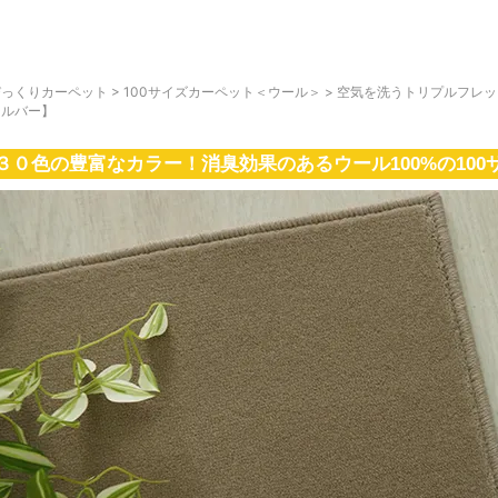
びっくりカーペット
>
100サイズカーペット＜ウール＞
>
空気を洗うトリプルフレッ
シルバー】
３０色の豊富なカラー！消臭効果のあるウール100%の10