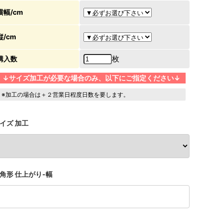
横幅/cm
縦/cm
枚
購入数
↓サイズ加工が必要な場合のみ、以下にご指定ください↓
※加工の場合は＋２営業日程度日数を要します。
イズ 加工
角形 仕上がり-幅