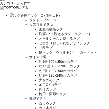
カテゴリーから探す
TOPに戻る
ラグ（2・3畳以下）
ラグトップページ
人気特集で選ぶ
国産高機能ラグ
洗濯OK！洗えるラグ・ラグマット
オールシーズン使えるラグ
とびきりおしゃれなデザインラグ
北欧ラグ
輸入ラグ（ウィルトン）・カーペット
サイズで選ぶ
約1畳 100x150cmのラグ
約1.5畳 130x190cmのラグ
約2畳 190x190cmのラグ
約3畳 190x240cmのラグ
大きめのラグ
加工OKのラグ
円形のラグ
楕円・変形のラグ
機能で選ぶ
洗えるラグ
はっ水ラグ