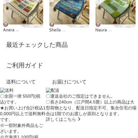
最近チェックした商品
ご利用ガイド
送料について
お届けについて
〇全国一律 550円(税
〇運送会社のご指定はできません。
込)です。
〇長さ240cm（江戸間4.5畳）以上の商品は大
★お買い上げ合計税込1
型荷物となり、
配送日指定不可
、集合住宅の場
0,000円以上で送料無料
合は
1階でのお渡し
が原則となります。
詳しくはこちら
です。
※一部対象外商品もご
ざいます。
※北海道1,100円(税