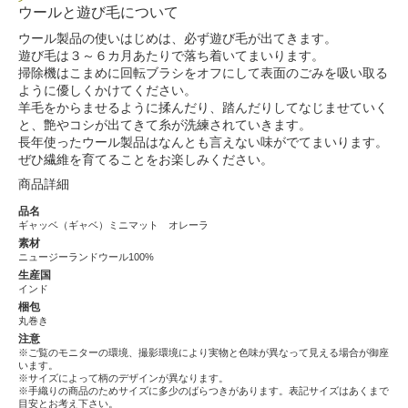
ウールと遊び毛について
ウール製品の使いはじめは、必ず遊び毛が出てきます。
遊び毛は３～６カ月あたりで落ち着いてまいります。
掃除機はこまめに回転ブラシをオフにして表面のごみを吸い取る
ように優しくかけてください。
羊毛をからませるように揉んだり、踏んだりしてなじませていく
と、艶やコシが出てきて糸が洗練されていきます。
長年使ったウール製品はなんとも言えない味がでてまいります。
ぜひ繊維を育てることをお楽しみください。
商品詳細
品名
ギャッベ（ギャベ）ミニマット オレーラ
素材
ニュージーランドウール100%
生産国
インド
梱包
丸巻き
注意
※ご覧のモニターの環境、撮影環境により実物と色味が異なって見える場合が御座
います。
※サイズによって柄のデザインが異なります。
※手織りの商品のためサイズに多少のばらつきがあります。表記サイズはあくまで
目安とお考え下さい。