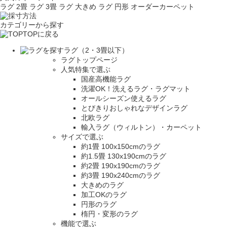
ラグ 2畳
ラグ 3畳
ラグ 大きめ
ラグ 円形
オーダーカーペット
カテゴリーから探す
TOPに戻る
ラグ（2・3畳以下）
ラグトップページ
人気特集で選ぶ
国産高機能ラグ
洗濯OK！洗えるラグ・ラグマット
オールシーズン使えるラグ
とびきりおしゃれなデザインラグ
北欧ラグ
輸入ラグ（ウィルトン）・カーペット
サイズで選ぶ
約1畳 100x150cmのラグ
約1.5畳 130x190cmのラグ
約2畳 190x190cmのラグ
約3畳 190x240cmのラグ
大きめのラグ
加工OKのラグ
円形のラグ
楕円・変形のラグ
機能で選ぶ