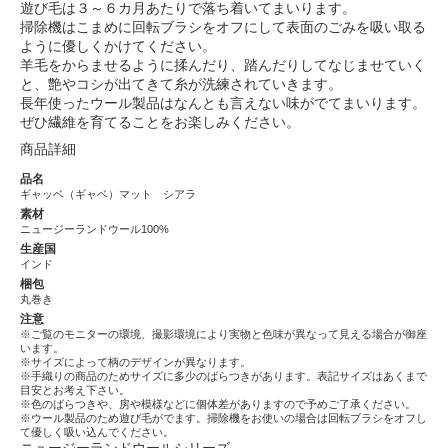
遊び毛は３～６カ月あたりで落ち着いてまいります。
掃除機はこまめに回転ブラシをオフにして表面のごみを吸い取る
ように優しくかけてください。
羊毛をからませるように揉んだり、踏んだりしてなじませていく
と、艶やコシが出てきて糸が洗練されていきます。
長年使ったウール製品はなんとも言えない味がでてまいります。
ぜひ繊維を育てることをお楽しみください。
商品詳細
品名
ギャッベ（ギャベ）マット シアラ
素材
ニュージーランドウール100%
生産国
インド
梱包
丸巻き
注意
※ご覧のモニターの環境、撮影環境により実物と色味が異なって見える場合が御座
います。
※サイズによって柄のデザインが異なります。
※手織りの商品のためサイズに多少のばらつきがあります。表記サイズはあくまで
目安とお考え下さい。
※色のばらつきや、房や模様などに個体差がありますので予めご了承ください。
※ウール製品のため遊び毛がでます。掃除機をお使いの場合は回転ブラシをオフし
て優しく吸い込んでください。