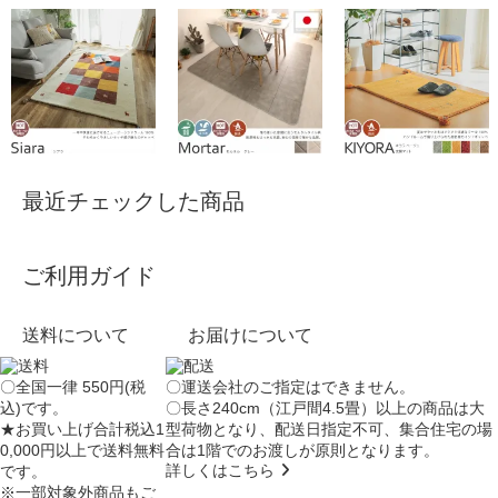
最近チェックした商品
ご利用ガイド
送料について
お届けについて
〇全国一律 550円(税
〇運送会社のご指定はできません。
込)です。
〇長さ240cm（江戸間4.5畳）以上の商品は大
★お買い上げ合計税込1
型荷物となり、
配送日指定不可
、集合住宅の場
0,000円以上で送料無料
合は
1階でのお渡し
が原則となります。
詳しくはこちら
です。
※一部対象外商品もご