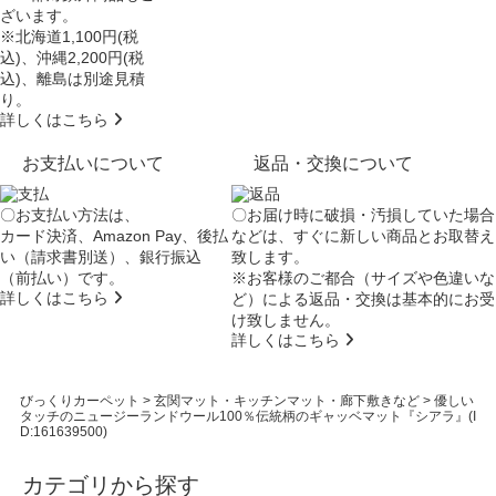
ざいます。
※北海道1,100円(税
込)、沖縄2,200円(税
込)、離島は別途見積
り。
詳しくはこちら
お支払いについて
返品・交換について
〇お支払い方法は、
〇お届け時に破損・汚損していた場合
カード決済、Amazon Pay、後払
などは、すぐに新しい商品とお取替え
い（請求書別送）、銀行振込
致します。
（前払い）です。
※お客様のご都合（サイズや色違いな
詳しくはこちら
ど）による返品・交換は基本的にお受
け致しません。
詳しくはこちら
びっくりカーペット
>
玄関マット・キッチンマット・廊下敷きなど
>
優しい
タッチのニュージーランドウール100％伝統柄のギャッベマット『シアラ』(I
D:161639500)
カテゴリから探す