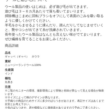
ウール製品の使いはじめは、必ず遊び毛が出てきます。
遊び毛は３～６カ月あたりで落ち着いてまいります。
掃除機はこまめに回転ブラシをオフにして表面のごみを吸い取る
ように優しくかけてください。
羊毛をからませるように揉んだり、踏んだりしてなじませていく
と、艶やコシが出てきて糸が洗練されていきます。
長年使ったウール製品はなんとも言えない味がでてまいります。
ぜひ繊維を育てることをお楽しみください。
商品詳細
品名
ギャッベ（ギャベ） ネウラ
素材
ニュージーランドウール100%
生産国
インド
梱包
丸巻き
注意
※ご覧のモニターの環境、撮影環境により実物と色味が異なって見える場合が御座
います。
※サイズによって柄のデザインが異なります。
※手織りの商品のためサイズに多少のばらつきがあります。表記サイズはあくまで
目安とお考え下さい。
※色のばらつきや、房や模様などに個体差がありますので予めご了承ください。