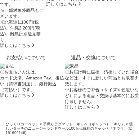
詳しくはこちら
です。
※一部対象外商品もご
ざいます。
※北海道1,100円(税
込)、沖縄2,200円(税
込)、離島は別途見積
り。
詳しくはこちら
お支払いについて
返品・交換について
〇お支払い方法は、
〇お届け時に破損・汚損していた場合
カード決済、Amazon Pay、後払
などは、すぐに新しい商品とお取替え
い（請求書別送）、銀行振込
致します。
（前払い）です。
※お客様のご都合（サイズや色違いな
詳しくはこちら
ど）による返品・交換は基本的にお受
け致しません。
詳しくはこちら
びっくりカーペット
>
手織りラグマット ギャベ（ギャッベ）・キリム
>
優
しいタッチのニュージーランドウール100％伝統柄のギャッベ『ネウラ』(ID:
161609146)