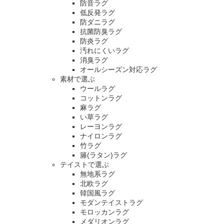
防音ラグ
低反発ラグ
防ダニラグ
抗菌防臭ラグ
防炎ラグ
汚れにくいラグ
消臭ラグ
オールシーズン対応ラグ
素材で選ぶ
ウールラグ
コットンラグ
麻ラグ
い草ラグ
レーヨンラグ
ナイロンラグ
竹ラグ
籐(ラタン)ラグ
テイストで選ぶ
無地系ラグ
北欧ラグ
韓国風ラグ
モダンテイストラグ
モロッカンラグ
メダリオンラグ