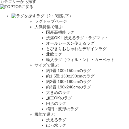
カテゴリーから探す
TOPに戻る
ラグ（2・3畳以下）
ラグトップページ
人気特集で選ぶ
国産高機能ラグ
洗濯OK！洗えるラグ・ラグマット
オールシーズン使えるラグ
とびきりおしゃれなデザインラグ
北欧ラグ
輸入ラグ（ウィルトン）・カーペット
サイズで選ぶ
約1畳 100x150cmのラグ
約1.5畳 130x190cmのラグ
約2畳 190x190cmのラグ
約3畳 190x240cmのラグ
大きめのラグ
加工OKのラグ
円形のラグ
楕円・変形のラグ
機能で選ぶ
洗えるラグ
はっ水ラグ