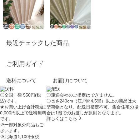
最近チェックした商品
ご利用ガイド
送料について
お届けについて
〇全国一律 550円(税
〇運送会社のご指定はできません。
込)です。
〇長さ240cm（江戸間4.5畳）以上の商品は大
★お買い上げ合計税込1
型荷物となり、
配送日指定不可
、集合住宅の場
0,000円以上で送料無料
合は
1階でのお渡し
が原則となります。
詳しくはこちら
です。
※一部対象外商品もご
ざいます。
※北海道1,100円(税