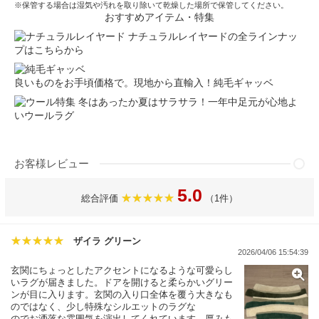
※保管する場合は湿気や汚れを取り除いて乾燥した場所で保管してください。
おすすめアイテム・特集
ナチュラルレイヤードの全ラインナッ
プはこちらから
良いものをお手頃価格で。現地から直輸入！純毛ギャッベ
冬はあったか夏はサラサラ！一年中足元が心地よ
いウールラグ
お客様レビュー
5.0
総合評価
（1件）
ザイラ グリーン
2026/04/06 15:54:39
玄関にちょっとしたアクセントになるような可愛らし
いラグが届きました。ドアを開けると柔らかいグリー
ンが目に入ります。玄関の入り口全体を覆う大きなも
のではなく、少し特殊なシルエットのラグな
のでお洒落な雰囲気を演出してくれています。厚みも