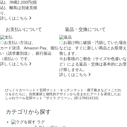
込)、沖縄2,200円(税
込)、離島は別途見積
り。
詳しくはこちら
お支払いについて
返品・交換について
〇お支払い方法は、
〇お届け時に破損・汚損していた場合
カード決済、Amazon Pay、後払
などは、すぐに新しい商品とお取替え
い（請求書別送）、銀行振込
致します。
（前払い）です。
※お客様のご都合（サイズや色違いな
詳しくはこちら
ど）による返品・交換は基本的にお受
け致しません。
詳しくはこちら
びっくりカーペット
>
玄関マット・キッチンマット・廊下敷きなど
>
こだわ
りをかたちに。自然素材と個性的デザインから生まれたアートを表現したお
しゃれウール玄関マット『ザイラ グリーン』(ID:176914210)
カテゴリから探す
ラグ