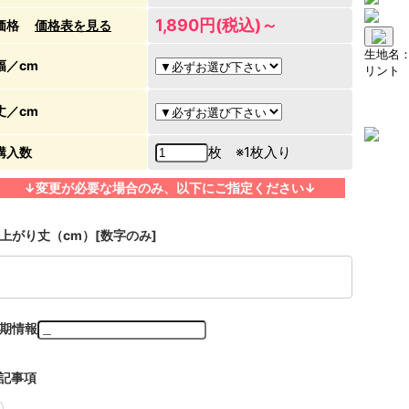
1,890円(税込)～
価格
価格表を見る
生地名
幅／cm
リント
丈／cm
枚 ※1枚入り
購入数
↓変更が必要な場合のみ、以下にご指定ください↓
上がり丈（cm）[数字のみ]
期情報
記事項
＿