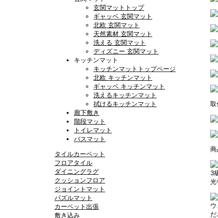
玄関マットトップ
ギャッベ 玄関マット
北欧 玄関マット
天然素材 玄関マット
洗える 玄関マット
ディズニー 玄関マット
キッチンマット
キッチンマットトップページ
北欧 キッチンマット
ギャッベ キッチンマット
洗えるキッチンマット
拭けるキッチンマット
取
廊下敷き
階段マット
トイレマット
バスマット
商
タイルカーペット
フロアタイル
ダイニングラグ
3
クッションフロア
光
ジョイントマット
パズルマット
ウ
カーペット出張
だ
敷き込み