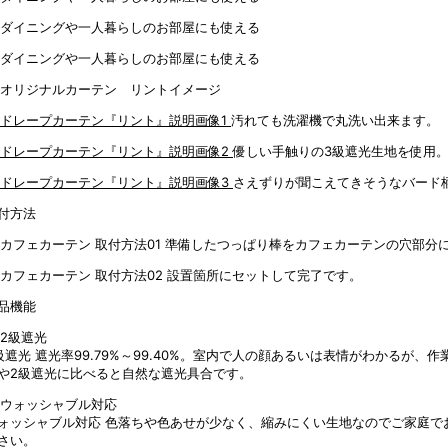
汚れても洗濯機で丸洗い出来ます。
優しい手触りの3級遮光生地を使用
さえずりが聞こえてきそうなバード
付方法
準備したつっぱり棒をカフェカーテンの穴部分
設置箇所にセットして完了です。
品機能
級遮光
遮光率99.79%～99.40%。室内で人の顔あるいは表情がわかるが
や2級遮光に比べると自然な遮光具合です。
ォッシャブル対応
色落ちや色あせが少なく、縮みにくい生地なのでご家庭で
さい。