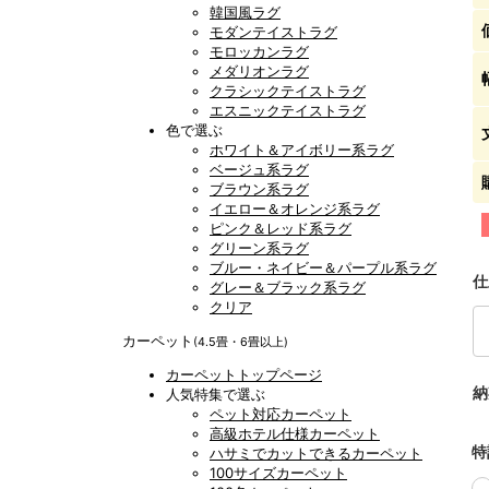
韓国風ラグ
モダンテイストラグ
モロッカンラグ
メダリオンラグ
クラシックテイストラグ
エスニックテイストラグ
色で選ぶ
ホワイト＆アイボリー系ラグ
ベージュ系ラグ
ブラウン系ラグ
イエロー＆オレンジ系ラグ
ピンク＆レッド系ラグ
グリーン系ラグ
ブルー・ネイビー＆パープル系ラグ
仕
グレー＆ブラック系ラグ
クリア
カーペット
(4.5畳・6畳以上)
カーペットトップページ
納
人気特集で選ぶ
ペット対応カーペット
高級ホテル仕様カーペット
特
ハサミでカットできるカーペット
100サイズカーペット