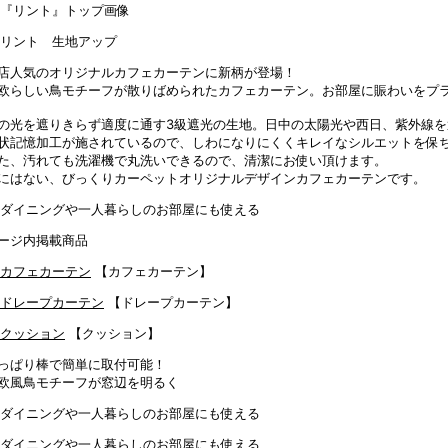
店人気のオリジナルカフェカーテンに新柄が登場！
欧らしい鳥モチーフが散りばめられたカフェカーテン。お部屋に賑わいをプ
の光を遮りきらず適度に通す3級遮光の生地。日中の太陽光や西日、紫外線を
状記憶加工が施されているので、しわになりにくくキレイなシルエットを保
た、汚れても洗濯機で丸洗いできるので、清潔にお使い頂けます。
にはない、びっくりカーペットオリジナルデザインカフェカーテンです。
ージ内掲載商品
【カフェカーテン】
【ドレープカーテン】
【クッション】
っぱり棒で簡単に取付可能！
欧風鳥モチーフが窓辺を明るく