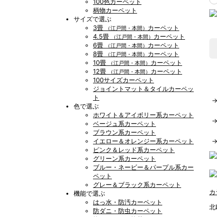
100色カーペット
柄物カーペット
サイズで選ぶ
3畳
カーペット
（江戸間・本間）
4.5畳
カーペット
（江戸間・本間）
6畳
カーペット
（江戸間・本間）
8畳
カーペット
（江戸間・本間）
10畳
カーペット
（江戸間・本間）
12畳
カーペット
（江戸間・本間）
100サイズカーペット
ジョイントマット＆タイルカーペッ
ト
色で選ぶ
ホワイト＆アイボリー系カーペット
ベージュ系カーペット
ブラウン系カーペット
イエロー＆オレンジー系カーペット
ピンク＆レッド系カーペット
グリーン系カーペット
ブルー・ネービー＆パープル系カー
ペット
グレー＆ブラック系カーペット
カ
機能で選ぶ
はっ水・防汚カーペット
北
防ダニ・防虫カーペット