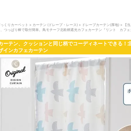
びっくりカーペット
>
カーテン (ドレープ・レース)
>
ドレープカーテン(厚地)
>
【当
て、つっぱり棒で取付簡単。鳥モチーフ北欧柄遮光カフェカーテン『リント カフェ
カーテン、クッションと同じ柄でコーディネートできる！
ザインカフェカーテン