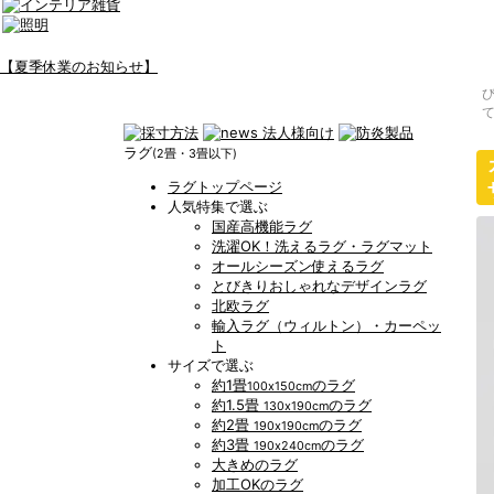
【夏季休業のお知らせ】
ラグ
(2畳・3畳以下)
ラグトップページ
人気特集で選ぶ
国産高機能ラグ
洗濯OK！洗えるラグ・ラグマット
オールシーズン使えるラグ
とびきりおしゃれなデザインラグ
北欧ラグ
輸入ラグ（ウィルトン）・カーペッ
ト
サイズで選ぶ
約1畳
のラグ
100x150cm
約1.5畳
のラグ
130x190cm
約2畳
のラグ
190x190cm
約3畳
のラグ
190x240cm
大きめのラグ
加工OKのラグ