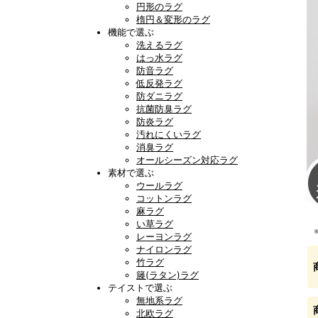
円形のラグ
楕円＆変形のラグ
機能で選ぶ
洗えるラグ
はっ水ラグ
防音ラグ
低反発ラグ
防ダニラグ
抗菌防臭ラグ
防炎ラグ
汚れにくいラグ
消臭ラグ
オールシーズン対応ラグ
素材で選ぶ
ウールラグ
コットンラグ
麻ラグ
い草ラグ
レーヨンラグ
ナイロンラグ
竹ラグ
籐(ラタン)ラグ
テイストで選ぶ
無地系ラグ
北欧ラグ