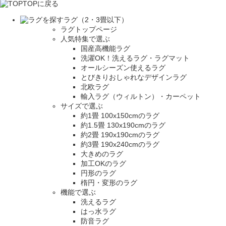
TOPに戻る
ラグ（2・3畳以下）
ラグトップページ
人気特集で選ぶ
国産高機能ラグ
洗濯OK！洗えるラグ・ラグマット
オールシーズン使えるラグ
とびきりおしゃれなデザインラグ
北欧ラグ
輸入ラグ（ウィルトン）・カーペット
サイズで選ぶ
約1畳 100x150cmのラグ
約1.5畳 130x190cmのラグ
約2畳 190x190cmのラグ
約3畳 190x240cmのラグ
大きめのラグ
加工OKのラグ
円形のラグ
楕円・変形のラグ
機能で選ぶ
洗えるラグ
はっ水ラグ
防音ラグ