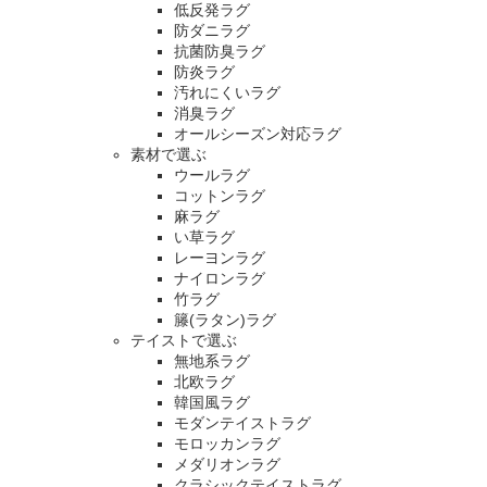
低反発ラグ
防ダニラグ
抗菌防臭ラグ
防炎ラグ
汚れにくいラグ
消臭ラグ
オールシーズン対応ラグ
素材で選ぶ
ウールラグ
コットンラグ
麻ラグ
い草ラグ
レーヨンラグ
ナイロンラグ
竹ラグ
籐(ラタン)ラグ
テイストで選ぶ
無地系ラグ
北欧ラグ
韓国風ラグ
モダンテイストラグ
モロッカンラグ
メダリオンラグ
クラシックテイストラグ