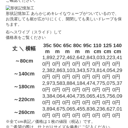
ご確認ください。
形状記憶加工
あらかじめキレイなウェーブがついているので、
お洗濯しても裾が広がりにくく、開閉しても美しいドレープを保
ちます。
右へスワイプ（スライド）して
価格表をご覧ください
35c
50c
65c
80c
95c
110
125
140
丈 ＼ 横幅
m
m
m
m
m
cm
cm
cm
1,89
2,27
2,46
2,64
2,84
3,03
3,22
3,41
～80cm
0円
0円
0円
0円
0円
0円
0円
0円
2,38
2,86
3,10
3,34
3,57
3,81
4,05
4,29
～140cm
0円
0円
0円
0円
0円
0円
0円
0円
2,97
3,58
3,88
4,18
4,47
4,77
5,07
5,37
～180cm
0円
0円
0円
0円
0円
0円
0円
0円
3,38
4,06
4,40
4,73
5,06
5,41
5,75
6,09
～220cm
0円
0円
0円
0円
0円
0円
0円
0円
3,89
4,67
5,06
5,45
5,83
6,23
6,62
7,01
～260cm
0円
0円
0円
0円
0円
0円
0円
0円
※全てcm表記／価格は１枚の値段（税込）です。
※ご希望の際は、仕上がりサイズを備考にご記入ください。