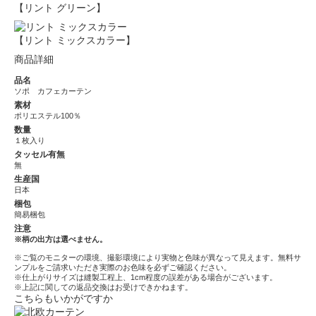
【リント グリーン】
【リント ミックスカラー】
商品詳細
品名
ソポ カフェカーテン
素材
ポリエステル100％
数量
１枚入り
タッセル有無
無
生産国
日本
梱包
簡易梱包
注意
※柄の出方は選べません。
※ご覧のモニターの環境、撮影環境により実物と色味が異なって見えます。無料サ
ンプルをご請求いただき実際のお色味を必ずご確認ください。
※仕上がりサイズは縫製工程上、1cm程度の誤差がある場合がございます。
※上記に関しての返品交換はお受けできかねます。
こちらもいかがですか