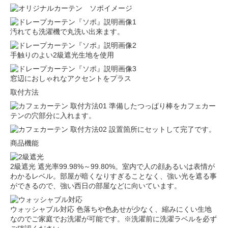
汚れても洗濯機で丸洗い出来ます。
手触りのよい2級遮光生地を使用
窓辺におしゃれなアクセントをプラス
取付方法
準備したつっぱり棒をカフェカー
テンの穴部分に入れます。
設置箇所にセットして完了です。
商品機能
2級遮光
遮光率99.98%～99.80%。室内で人の顔あるいは表情が
わかるレベル。部屋が暗くなりすぎることなく、強い光を遮る事
ができるので、強い西日の部屋などに向いています。
ウォッシャブル対応
色落ちや色あせが少なく、縮みにくい生地
なのでご家庭でお洗濯が可能です。※洗濯前に洗濯ラベルを必ず