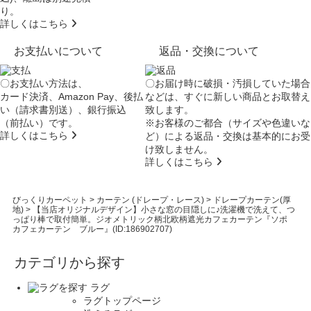
り。
詳しくはこちら
お支払いについて
返品・交換について
〇お支払い方法は、
〇お届け時に破損・汚損していた場合
カード決済、Amazon Pay、後払
などは、すぐに新しい商品とお取替え
い（請求書別送）、銀行振込
致します。
（前払い）です。
※お客様のご都合（サイズや色違いな
詳しくはこちら
ど）による返品・交換は基本的にお受
け致しません。
詳しくはこちら
びっくりカーペット
>
カーテン (ドレープ・レース)
>
ドレープカーテン(厚
地)
>
【当店オリジナルデザイン】小さな窓の目隠しに♪洗濯機で洗えて、つ
っぱり棒で取付簡単。ジオメトリック柄北欧柄遮光カフェカーテン『ソポ
カフェカーテン ブルー』(ID:186902707)
カテゴリから探す
ラグ
ラグトップページ