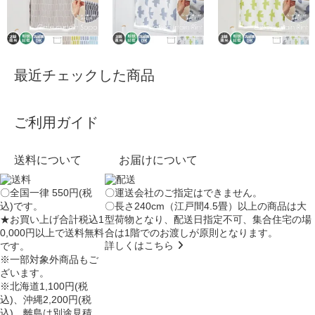
最近チェックした商品
ご利用ガイド
送料について
お届けについて
〇全国一律 550円(税
〇運送会社のご指定はできません。
込)です。
〇長さ240cm（江戸間4.5畳）以上の商品は大
★お買い上げ合計税込1
型荷物となり、
配送日指定不可
、集合住宅の場
0,000円以上で送料無料
合は
1階でのお渡し
が原則となります。
詳しくはこちら
です。
※一部対象外商品もご
ざいます。
※北海道1,100円(税
込)、沖縄2,200円(税
込)、離島は別途見積