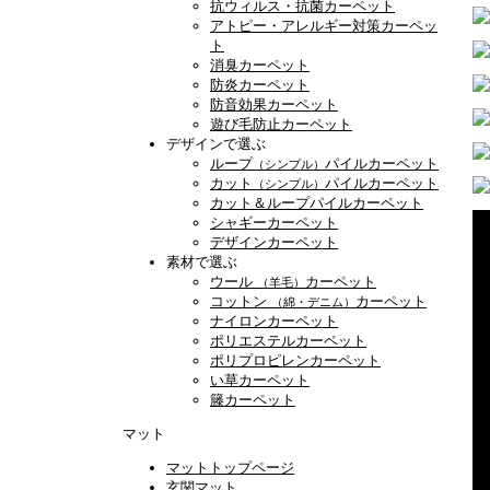
抗ウィルス・抗菌カーペット
アトピー・アレルギー対策カーペッ
ト
消臭カーペット
防炎カーペット
防音効果カーペット
遊び毛防止カーペット
デザインで選ぶ
ループ
パイルカーペット
（シンプル）
カット
パイルカーペット
（シンプル）
カット＆ループパイルカーペット
シャギーカーペット
デザインカーペット
素材で選ぶ
ウール
カーペット
（羊毛）
コットン
カーペット
（綿・デニム）
ナイロンカーペット
ポリエステルカーペット
ポリプロピレンカーペット
い草カーペット
籐カーペット
マット
マットトップページ
玄関マット