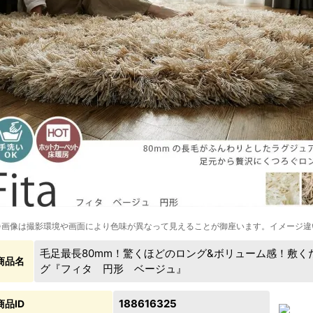
※画像は撮影環境や画面により色味が異なって見えることが御座います。イメージ違
毛足最長80mm！驚くほどのロング&ボリューム感！敷
商品名
グ『フィタ 円形 ベージュ』
188616325
商品ID