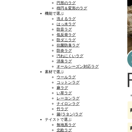
円形のラグ
楕円＆変形のラグ
機能で選ぶ
洗えるラグ
はっ水ラグ
防音ラグ
低反発ラグ
防ダニラグ
抗菌防臭ラグ
防炎ラグ
汚れにくいラグ
消臭ラグ
オールシーズン対応ラグ
素材で選ぶ
ウールラグ
コットンラグ
麻ラグ
い草ラグ
レーヨンラグ
ナイロンラグ
竹ラグ
籐(ラタン)ラグ
テイストで選ぶ
無地系ラグ
北欧ラグ