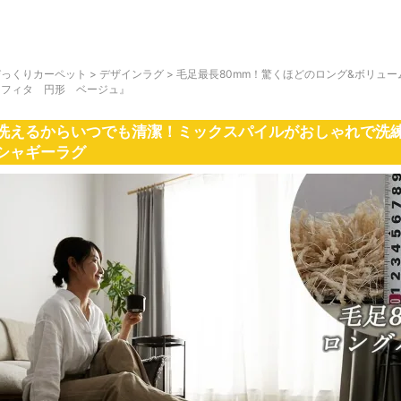
びっくりカーペット
>
デザインラグ
>
毛足最長80mm！驚くほどのロング&ボリュ
『フィタ 円形 ベージュ』
洗えるからいつでも清潔！ミックスパイルがおしゃれで洗
シャギーラグ