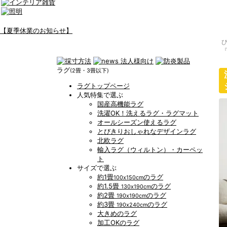
【夏季休業のお知らせ】
ラグ
(2畳・3畳以下)
ラグトップページ
人気特集で選ぶ
国産高機能ラグ
洗濯OK！洗えるラグ・ラグマット
オールシーズン使えるラグ
とびきりおしゃれなデザインラグ
北欧ラグ
輸入ラグ（ウィルトン）・カーペッ
ト
サイズで選ぶ
約1畳
のラグ
100x150cm
約1.5畳
のラグ
130x190cm
約2畳
のラグ
190x190cm
約3畳
のラグ
190x240cm
大きめのラグ
加工OKのラグ