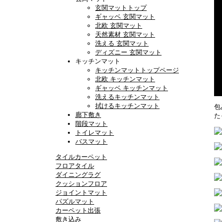
玄関マットトップ
ギャッベ 玄関マット
北欧 玄関マット
天然素材 玄関マット
洗える 玄関マット
ディズニー 玄関マット
キッチンマット
キッチンマットトップページ
北欧 キッチンマット
ギャッベ キッチンマット
洗えるキッチンマット
拭けるキッチンマット
包
廊下敷き
た
階段マット
トイレマット
バスマット
タイルカーペット
フロアタイル
ダイニングラグ
クッションフロア
ジョイントマット
パズルマット
カーペット出張
敷き込み