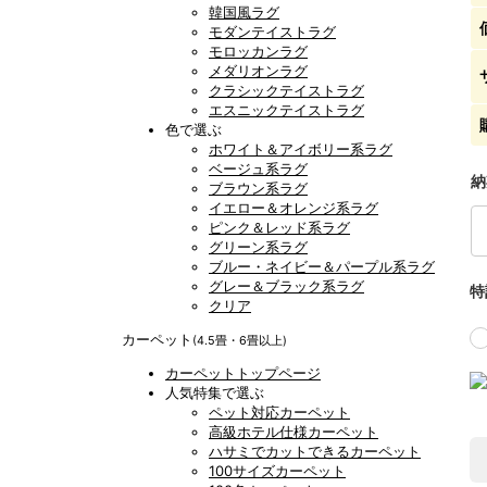
韓国風ラグ
モダンテイストラグ
モロッカンラグ
メダリオンラグ
クラシックテイストラグ
エスニックテイストラグ
色で選ぶ
ホワイト＆アイボリー系ラグ
ベージュ系ラグ
納
ブラウン系ラグ
イエロー＆オレンジ系ラグ
ピンク＆レッド系ラグ
グリーン系ラグ
ブルー・ネイビー＆パープル系ラグ
グレー＆ブラック系ラグ
特
クリア
カーペット
(4.5畳・6畳以上)
カーペットトップページ
人気特集で選ぶ
ペット対応カーペット
高級ホテル仕様カーペット
ハサミでカットできるカーペット
100サイズカーペット