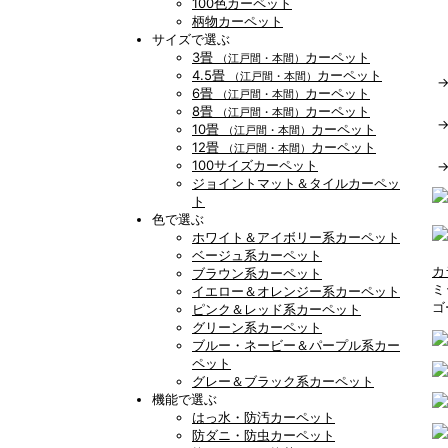
100色カーペット
柄物カーペット
サイズで選ぶ
3畳
カーペット
（江戸間・本間）
4.5畳
カーペット
（江戸間・本間）
6畳
カーペット
（江戸間・本間）
8畳
カーペット
（江戸間・本間）
10畳
カーペット
（江戸間・本間）
12畳
カーペット
（江戸間・本間）
100サイズカーペット
ジョイントマット＆タイルカーペッ
ト
色で選ぶ
ホワイト＆アイボリー系カーペット
ベージュ系カーペット
カ
ブラウン系カーペット
ミ
イエロー＆オレンジー系カーペット
ゴ
ピンク＆レッド系カーペット
グリーン系カーペット
ブルー・ネービー＆パープル系カー
ペット
グレー＆ブラック系カーペット
機能で選ぶ
はっ水・防汚カーペット
防ダニ・防虫カーペット