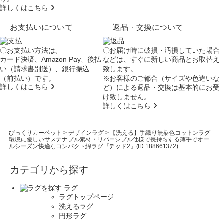
詳しくはこちら
お支払いについて
返品・交換について
〇お支払い方法は、
〇お届け時に破損・汚損していた場合
カード決済、Amazon Pay、後払
などは、すぐに新しい商品とお取替え
い（請求書別送）、銀行振込
致します。
（前払い）です。
※お客様のご都合（サイズや色違いな
詳しくはこちら
ど）による返品・交換は基本的にお受
け致しません。
詳しくはこちら
びっくりカーペット
>
デザインラグ
>
【洗える】手織り無染色コットンラグ
環境に優しいサステナブル素材・リバーシブル仕様で長持ちする薄手でオー
ルシーズン快適なコンパクト綿ラグ『テッド2』(ID:188661372)
カテゴリから探す
ラグ
ラグトップページ
洗えるラグ
円形ラグ