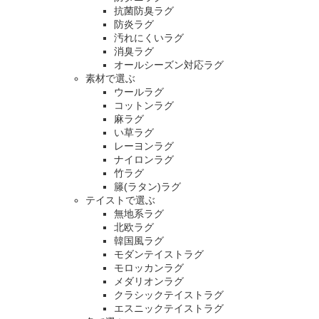
抗菌防臭ラグ
防炎ラグ
汚れにくいラグ
消臭ラグ
オールシーズン対応ラグ
素材で選ぶ
ウールラグ
コットンラグ
麻ラグ
い草ラグ
レーヨンラグ
ナイロンラグ
竹ラグ
籐(ラタン)ラグ
テイストで選ぶ
無地系ラグ
北欧ラグ
韓国風ラグ
モダンテイストラグ
モロッカンラグ
メダリオンラグ
クラシックテイストラグ
エスニックテイストラグ