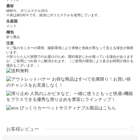
素材
綿80％、ポリエステル20％
※表は綿100％です。経糸にポリエステルを使用しています。
生産国
インド
梱包
折り畳み
注意
※ご覧のモニターの環境、撮影環境により実物と色味が異なって見える場合が御座
います。
※折りたたんだ状態でのお届けのため、開封後折じわが残っている場合があります
が、ご使用につれ徐々に解消されます。（ご使用の環境により多少お時間が掛かる
場合もございます。）
お得な商品はすべて在庫限り！お買い得
のチャンスをお見逃しなく！
人気のふかピタなど、一緒に使うともっと快適♪機能
をプラスできる優秀な滑り止めを豊富にラインナップ！
びっくりカーペットサスティナブル製品はこちら
お客様レビュー