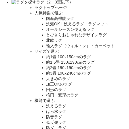
ラグ（2・3畳以下）
ラグトップページ
人気特集で選ぶ
国産高機能ラグ
洗濯OK！洗えるラグ・ラグマット
オールシーズン使えるラグ
とびきりおしゃれなデザインラグ
北欧ラグ
輸入ラグ（ウィルトン）・カーペット
サイズで選ぶ
約1畳 100x150cmのラグ
約1.5畳 130x190cmのラグ
約2畳 190x190cmのラグ
約3畳 190x240cmのラグ
大きめのラグ
加工OKのラグ
円形のラグ
楕円・変形のラグ
機能で選ぶ
洗えるラグ
はっ水ラグ
防音ラグ
低反発ラグ
防ダニラグ