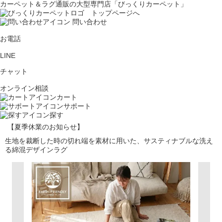
カーペット＆ラグ通販の大型専門店「びっくりカーペット」
問い合わせ
お電話
LINE
チャット
オンライン相談
カート
サポート
探す
【夏季休業のお知らせ】
生地を裁断した時の切れ端を素材に用いた、サスティナブルな洗え
る綿混デザインラグ