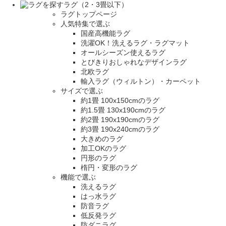
ラグ（2・3畳以下）
ラグトップページ
人気特集で選ぶ
国産高機能ラグ
洗濯OK！洗えるラグ・ラグマット
オールシーズン使えるラグ
とびきりおしゃれなデザインラグ
北欧ラグ
輸入ラグ（ウィルトン）・カーペット
サイズで選ぶ
約1畳 100x150cmのラグ
約1.5畳 130x190cmのラグ
約2畳 190x190cmのラグ
約3畳 190x240cmのラグ
大きめのラグ
加工OKのラグ
円形のラグ
楕円・変形のラグ
機能で選ぶ
洗えるラグ
はっ水ラグ
防音ラグ
低反発ラグ
防ダニラグ