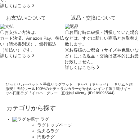
詳しくはこちら
お支払いについて
返品・交換について
〇お支払い方法は、
〇お届け時に破損・汚損していた場合
カード決済、Amazon Pay、後払
などは、すぐに新しい商品とお取替え
い（請求書別送）、銀行振込
致します。
（前払い）です。
※お客様のご都合（サイズや色違いな
詳しくはこちら
ど）による返品・交換は基本的にお受
け致しません。
詳しくはこちら
びっくりカーペット
>
手織りラグマット ギャベ（ギャッベ）・キリム
>
超
激安！天然ウール100%のナチュラルカラーがかわいいインド製手織りギャ
ッベ円形ラグ『イロハ グレー 直径約140cm』(ID:189096544)
カテゴリから探す
ラグ
ラグトップページ
洗えるラグ
円形ラグ