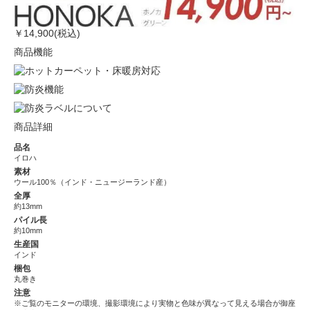
￥14,900(税込)
商品機能
商品詳細
品名
イロハ
素材
ウール100％（インド・ニュージーランド産）
全厚
約13mm
パイル長
約10mm
生産国
インド
梱包
丸巻き
注意
※ご覧のモニターの環境、撮影環境により実物と色味が異なって見える場合が御座