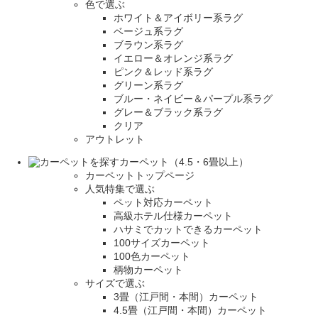
色で選ぶ
ホワイト＆アイボリー系ラグ
ベージュ系ラグ
ブラウン系ラグ
イエロー＆オレンジ系ラグ
ピンク＆レッド系ラグ
グリーン系ラグ
ブルー・ネイビー＆パープル系ラグ
グレー＆ブラック系ラグ
クリア
アウトレット
カーペット（4.5・6畳以上）
カーペットトップページ
人気特集で選ぶ
ペット対応カーペット
高級ホテル仕様カーペット
ハサミでカットできるカーペット
100サイズカーペット
100色カーペット
柄物カーペット
サイズで選ぶ
3畳（江戸間・本間）カーペット
4.5畳（江戸間・本間）カーペット