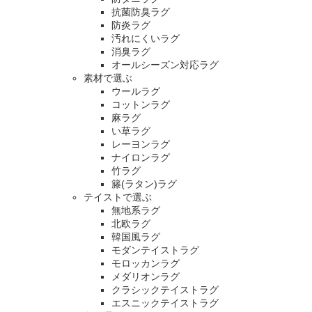
抗菌防臭ラグ
防炎ラグ
汚れにくいラグ
消臭ラグ
オールシーズン対応ラグ
素材で選ぶ
ウールラグ
コットンラグ
麻ラグ
い草ラグ
レーヨンラグ
ナイロンラグ
竹ラグ
籐(ラタン)ラグ
テイストで選ぶ
無地系ラグ
北欧ラグ
韓国風ラグ
モダンテイストラグ
モロッカンラグ
メダリオンラグ
クラシックテイストラグ
エスニックテイストラグ