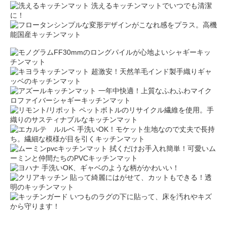
洗えるキッチンマットでいつでも清潔
に！
シンプルな変形デザインがこなれ感をプラス。高機
能国産キッチンマット
30mmのロングパイルが心地よいシャギーキッ
チンマット
超激安！天然羊毛インド製手織りギャ
ッベのキッチンマット
一年中快適！上質なふわふわマイク
ロファイバーシャギーキッチンマット
ペットボトルのリサイクル繊維を使用。手
織りのサスティナブルなキッチンマット
手洗いOK！モケット生地なので丈夫で長持
ち。繊細な模様が目を引くキッチンマット
拭くだけお手入れ簡単！可愛いム
ーミンと仲間たちのPVCキッチンマット
手洗いOK、ギャベのような柄がかわいい！
貼って綺麗にはがせて、カットもできる！透
明のキッチンマット
いつものラグの下に貼って、床を汚れやキズ
から守ります！