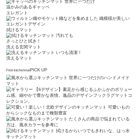
世界に一つだけ
温かみのあるギャッベ
エレガント
織模様が美しい
エレガントデザイン
拭けるマット
汚れても
さっとひと拭き！
洗える玄関マット
いつも清潔！
洗えるマット
PICK UP
Find kitchenmat
世界に一つだけのハンドメイド
マット
【6デザイン】素足から感じるふかふかのボリュー
ム感。細やかで豊かな表情。逸品のデザインフックラグマットコ
レクション。
可愛いもの
からシックなものまで種類豊富
たくさんの商品で悩まれている
方は、風水カラーを参考に
拭けるからいつでもきれいな、はっ水
キッチンマット