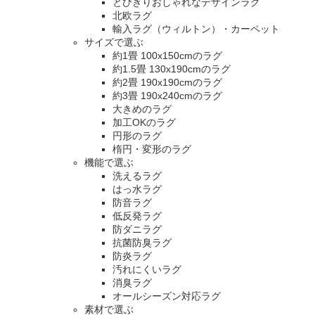
とびきりおしゃれなデザインラグ
北欧ラグ
輸入ラグ（ウィルトン）・カーペット
サイズで選ぶ
約1畳 100x150cmのラグ
約1.5畳 130x190cmのラグ
約2畳 190x190cmのラグ
約3畳 190x240cmのラグ
大きめのラグ
加工OKのラグ
円形のラグ
楕円・変形のラグ
機能で選ぶ
洗えるラグ
はっ水ラグ
防音ラグ
低反発ラグ
防ダニラグ
抗菌防臭ラグ
防炎ラグ
汚れにくいラグ
消臭ラグ
オールシーズン対応ラグ
素材で選ぶ