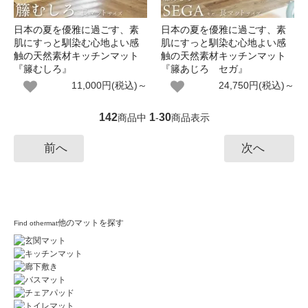
日本の夏を優雅に過ごす、素
日本の夏を優雅に過ごす、素
肌にすっと馴染む心地よい感
肌にすっと馴染む心地よい感
触の天然素材キッチンマット
触の天然素材キッチンマット
『籐むしろ』
『籐あじろ セガ』
11,000円(税込)～
24,750円(税込)～
142
1
30
商品中
-
商品表示
前へ
次へ
他のマットを探す
Find othermat