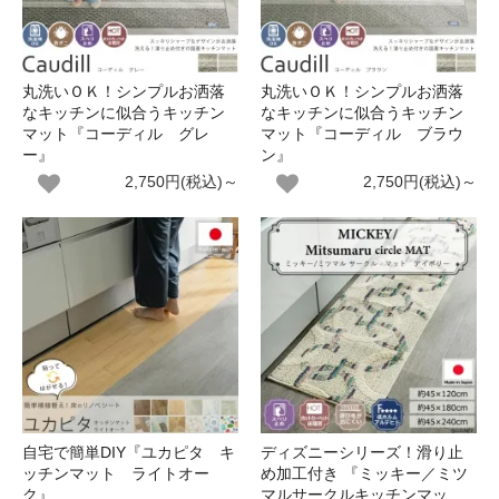
丸洗いＯＫ！シンプルお洒落
丸洗いＯＫ！シンプルお洒落
なキッチンに似合うキッチン
なキッチンに似合うキッチン
マット『コーディル グレ
マット『コーディル ブラウ
ー』
ン』
2,750円(税込)～
2,750円(税込)～
自宅で簡単DIY『ユカピタ キ
ディズニーシリーズ！滑り止
ッチンマット ライトオー
め加工付き 『ミッキー／ミツ
ク』
マルサークルキッチンマッ