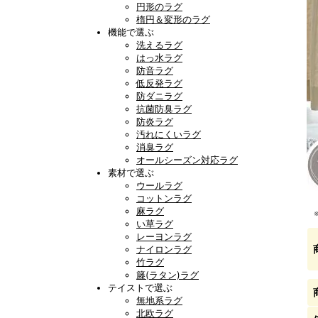
円形のラグ
楕円＆変形のラグ
機能で選ぶ
洗えるラグ
はっ水ラグ
防音ラグ
低反発ラグ
防ダニラグ
抗菌防臭ラグ
防炎ラグ
汚れにくいラグ
消臭ラグ
オールシーズン対応ラグ
素材で選ぶ
ウールラグ
コットンラグ
麻ラグ
い草ラグ
レーヨンラグ
ナイロンラグ
竹ラグ
籐(ラタン)ラグ
テイストで選ぶ
無地系ラグ
北欧ラグ