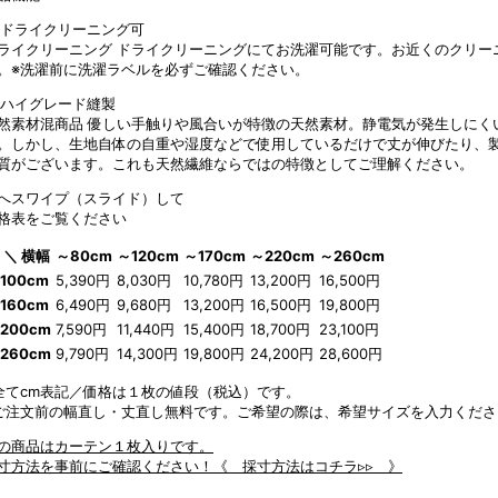
ライクリーニング
ドライクリーニングにてお洗濯可能です。お近くのクリー
。※洗濯前に洗濯ラベルを必ずご確認ください。
然素材混商品
優しい手触りや風合いが特徴の天然素材。静電気が発生しにく
。しかし、生地自体の自重や湿度などで使用しているだけで丈が伸びたり、
質がございます。これも天然繊維ならではの特徴としてご理解ください。
へスワイプ（スライド）して
格表をご覧ください
 ＼ 横幅
～80cm
～120cm
～170cm
～220cm
～260cm
100cm
5,390円
8,030円
10,780円
13,200円
16,500円
160cm
6,490円
9,680円
13,200円
16,500円
19,800円
200cm
7,590円
11,440円
15,400円
18,700円
23,100円
260cm
9,790円
14,300円
19,800円
24,200円
28,600円
全てcm表記／価格は１枚の値段（税込）です。
ご注文前の幅直し・丈直し無料です。ご希望の際は、希望サイズを入力くださ
の商品はカーテン１枚入りです。
寸方法を事前にご確認ください！
《 採寸方法はコチラ▹▹ 》