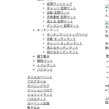
玄関マットトップ
ギャッベ 玄関マット
ド
北欧 玄関マット
ん
天然素材 玄関マット
洗える 玄関マット
ディズニー 玄関マット
天
キッチンマット
す
キッチンマットトップページ
性
北欧 キッチンマット
ギャッベ キッチンマット
右
洗えるキッチンマット
価
拭けるキッチンマット
丈
廊下敷き
階段マット
～
トイレマット
～
バスマット
～
タイルカーペット
～
フロアタイル
ダイニングラグ
※
クッションフロア
※
ジョイントマット
こ
パズルマット
採
カーペット出張
敷き込み