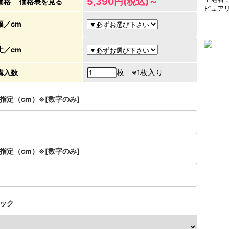
5,390円(税込)～
価格
価格表を見る
ピュア
幅／cm
丈／cm
枚 ※1枚入り
購入数
指定（cm）※[数字のみ]
指定（cm）※[数字のみ]
ック