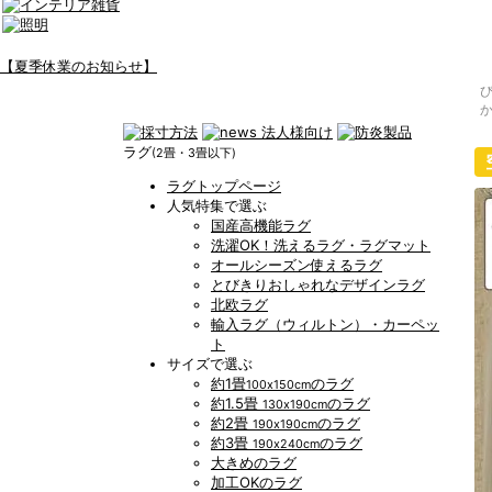
【夏季休業のお知らせ】
ラグ
(2畳・3畳以下)
ラグトップページ
人気特集で選ぶ
国産高機能ラグ
洗濯OK！洗えるラグ・ラグマット
オールシーズン使えるラグ
とびきりおしゃれなデザインラグ
北欧ラグ
輸入ラグ（ウィルトン）・カーペッ
ト
サイズで選ぶ
約1畳
のラグ
100x150cm
約1.5畳
のラグ
130x190cm
約2畳
のラグ
190x190cm
約3畳
のラグ
190x240cm
大きめのラグ
加工OKのラグ