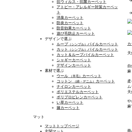
抗ウィルス・抗菌カーペット
アトピー・アレルギー対策カーペッ
ト
消臭カーペット
防炎カーペット
防音効果カーペット
遊び毛防止カーペット
デザインで選ぶ
カ
ループ
パイルカーペット
（シンプル）
カット
パイルカーペット
（シンプル）
天
カット＆ループパイルカーペット
シャギーカーペット
デザインカーペット
自
素材で選ぶ
麻
ウール
カーペット
（羊毛）
コットン
カーペット
柔
（綿・デニム）
ナイロンカーペット
ム
ポリエステルカーペット
天
ポリプロピレンカーペット
や
い草カーペット
麻
籐カーペット
マット
マットトップページ
商
玄関マット