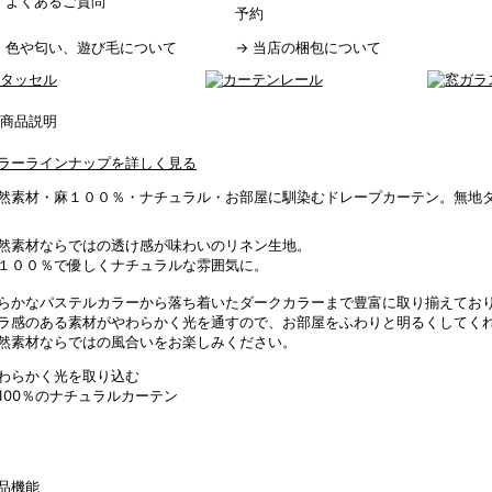
→
よくあるご質問
予約
→
色や匂い、遊び毛について
→
当店の梱包について
ラーラインナップを詳しく見る
然素材・麻１００％・ナチュラル・お部屋に馴染むドレープカーテン。無地
然素材ならではの透け感が味わいのリネン生地。
１００％で優しくナチュラルな雰囲気に。
らかなパステルカラーから落ち着いたダークカラーまで豊富に取り揃えてお
ラ感のある素材がやわらかく光を通すので、お部屋をふわりと明るくしてく
然素材ならではの風合いをお楽しみください。
わらかく光を取り込む
100％のナチュラルカーテン
品機能