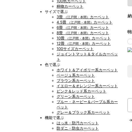
100色カーペット
柄物カーペット
サイズで選ぶ
納
3畳
カーペット
（江戸間・本間）
4.5畳
カーペット
（江戸間・本間）
6畳
カーペット
（江戸間・本間）
特
8畳
カーペット
（江戸間・本間）
10畳
カーペット
（江戸間・本間）
12畳
カーペット
（江戸間・本間）
100サイズカーペット
ジョイントマット＆タイルカーペッ
ト
色で選ぶ
ホワイト＆アイボリー系カーペット
ベージュ系カーペット
ブラウン系カーペット
イエロー＆オレンジー系カーペット
ピンク＆レッド系カーペット
グリーン系カーペット
ブルー・ネービー＆パープル系カー
ペット
グレー＆ブラック系カーペット
機能で選ぶ
はっ水・防汚カーペット
防ダニ・防虫カーペット