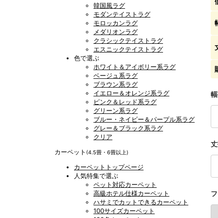
韓国風ラグ
モダンテイストラグ
モロッカンラグ
メダリオンラグ
クラシックテイストラグ
エスニックテイストラグ
色で選ぶ
ホワイト＆アイボリー系ラグ
ベージュ系ラグ
ブラウン系ラグ
イエロー＆オレンジ系ラグ
幅
ピンク＆レッド系ラグ
グリーン系ラグ
ブルー・ネイビー＆パープル系ラグ
グレー＆ブラック系ラグ
クリア
丈
カーペット
(4.5畳・6畳以上)
カーペットトップページ
人気特集で選ぶ
ペット対応カーペット
高級ホテル仕様カーペット
フ
ハサミでカットできるカーペット
100サイズカーペット