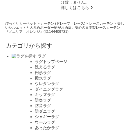
け致しません。
詳しくはこちら
びっくりカーペット
>
カーテン (ドレープ・レース)
>
レースカーテン
>
美し
いシルエットと大きめボーダー柄がお洒落。安心の日本製レースカーテン
『ノエリア オレンジ』(ID:144409721)
カテゴリから探す
ラグ
ラグトップページ
洗えるラグ
円形ラグ
撥水ラグ
ウレタンラグ
ダイニングラグ
キッズラグ
防炎ラグ
防音ラグ
防ダニラグ
シャギーラグ
ウールラグ
あったかラグ