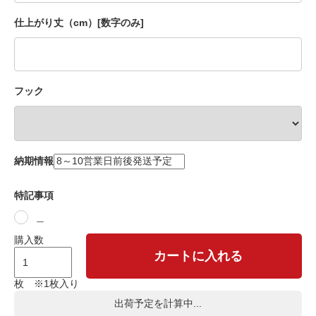
仕上がり丈（cm）[数字のみ]
フック
納期情報
特記事項
＿
購入数
カートに入れる
枚 ※1枚入り
出荷予定を計算中...