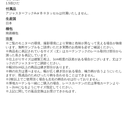
1.5倍ひだ
付属品
アジャスターフックA or B ※タッセルは付属いたしません。
生産国
日本
梱包
簡易梱包
注意
※ご覧のモニターの環境、撮影環境により実物と色味が異なって見える場合が御座
います。無料サンプルをご請求いただき実際のお色味を必ずご確認ください。
※商品名に表記されているサイズ（丈）はカーテンフックのレール取付け部分から
測った長さを表記しています。
※仕上がりサイズは縫製工程上、1cm程度の誤差がある場合がございます。丈はフ
ックのアジャスターでご調節ください。
※幅101cm以上の商品は継ぎ部分があります。
※柄の出方は選べません。幅が広く継ぎ目がある場合、極力柄が合うようにいたし
ますが、既成品のためぴったり柄を合わせることはできません。
※2枚以上でご使用頂く場合も左右の柄合わせは行っておりません。
※厚地カーテンを一緒にご購入の場合、レースカーテンの丈は厚地カーテンより-
１～2cmになるようにサイズ指定してください。
※上記に関しての返品交換はお受けできかねます。