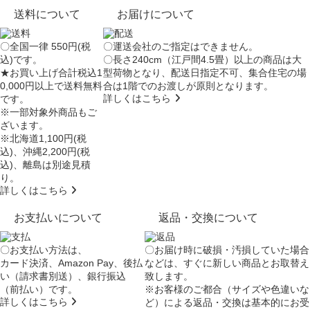
送料について
お届けについて
〇全国一律 550円(税
〇運送会社のご指定はできません。
込)です。
〇長さ240cm（江戸間4.5畳）以上の商品は大
★お買い上げ合計税込1
型荷物となり、
配送日指定不可
、集合住宅の場
0,000円以上で送料無料
合は
1階でのお渡し
が原則となります。
詳しくはこちら
です。
※一部対象外商品もご
ざいます。
※北海道1,100円(税
込)、沖縄2,200円(税
込)、離島は別途見積
り。
詳しくはこちら
お支払いについて
返品・交換について
〇お支払い方法は、
〇お届け時に破損・汚損していた場合
カード決済、Amazon Pay、後払
などは、すぐに新しい商品とお取替え
い（請求書別送）、銀行振込
致します。
（前払い）です。
※お客様のご都合（サイズや色違いな
詳しくはこちら
ど）による返品・交換は基本的にお受