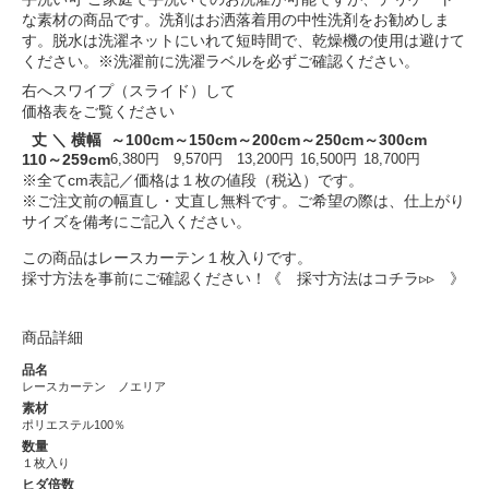
な素材の商品です。洗剤はお洒落着用の中性洗剤をお勧めしま
す。脱水は洗濯ネットにいれて短時間で、乾燥機の使用は避けて
ください。※洗濯前に洗濯ラベルを必ずご確認ください。
右へスワイプ（スライド）して
価格表をご覧ください
丈 ＼ 横幅
～100cm
～150cm
～200cm
～250cm
～300cm
110～259cm
6,380円
9,570円
13,200円
16,500円
18,700円
※全てcm表記／価格は１枚の値段（税込）です。
※ご注文前の幅直し・丈直し無料です。ご希望の際は、仕上がり
サイズを備考にご記入ください。
この商品はレースカーテン１枚入りです。
採寸方法を事前にご確認ください！
《 採寸方法はコチラ▹▹ 》
商品詳細
品名
レースカーテン ノエリア
素材
ポリエステル100％
数量
１枚入り
ヒダ倍数