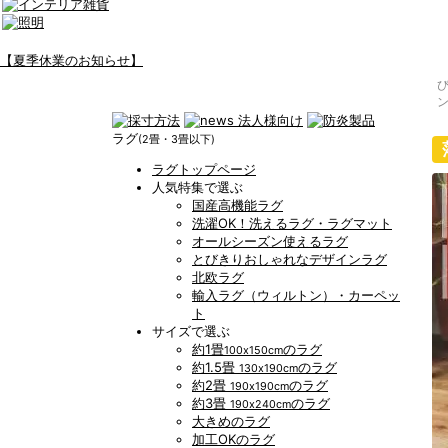
【夏季休業のお知らせ】
ン
ラグ
(2畳・3畳以下)
ラグトップページ
人気特集で選ぶ
国産高機能ラグ
洗濯OK！洗えるラグ・ラグマット
オールシーズン使えるラグ
とびきりおしゃれなデザインラグ
北欧ラグ
輸入ラグ（ウィルトン）・カーペッ
ト
サイズで選ぶ
約1畳
のラグ
100x150cm
約1.5畳
のラグ
130x190cm
約2畳
のラグ
190x190cm
約3畳
のラグ
190x240cm
大きめのラグ
加工OKのラグ