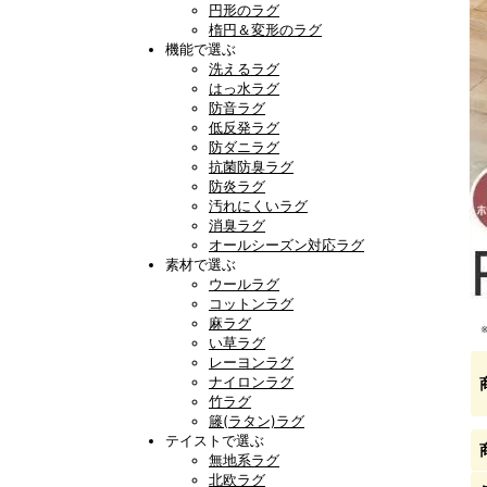
円形のラグ
楕円＆変形のラグ
機能で選ぶ
洗えるラグ
はっ水ラグ
防音ラグ
低反発ラグ
防ダニラグ
抗菌防臭ラグ
防炎ラグ
汚れにくいラグ
消臭ラグ
オールシーズン対応ラグ
素材で選ぶ
ウールラグ
コットンラグ
麻ラグ
い草ラグ
レーヨンラグ
ナイロンラグ
竹ラグ
籐(ラタン)ラグ
テイストで選ぶ
無地系ラグ
北欧ラグ