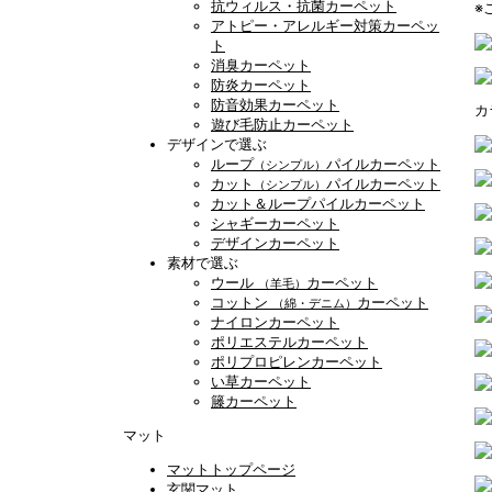
抗ウィルス・抗菌カーペット
※
アトピー・アレルギー対策カーペッ
ト
消臭カーペット
防炎カーペット
防音効果カーペット
カ
遊び毛防止カーペット
デザインで選ぶ
ループ
パイルカーペット
（シンプル）
カット
パイルカーペット
（シンプル）
カット＆ループパイルカーペット
シャギーカーペット
デザインカーペット
素材で選ぶ
ウール
カーペット
（羊毛）
コットン
カーペット
（綿・デニム）
ナイロンカーペット
ポリエステルカーペット
ポリプロピレンカーペット
い草カーペット
籐カーペット
マット
マットトップページ
玄関マット