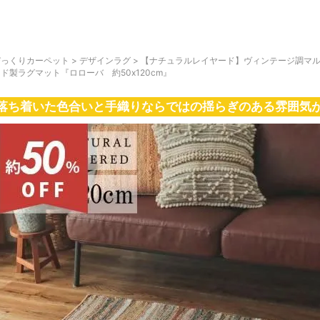
びっくりカーペット
>
デザインラグ
>
【ナチュラルレイヤード】ヴィンテージ調マル
ド製ラグマット『ロローバ 約50x120cm』
落ち着いた色合いと手織りならではの揺らぎのある雰囲気