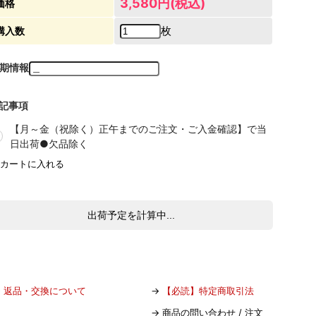
3,580円(税込)
価格
枚
購入数
期情報
記事項
【月～金（祝除く）正午までのご注文・ご入金確認】で当
日出荷●欠品除く
出荷予定を計算中...
→
返品・交換について
→
【必読】特定商取引法
→
商品の問い合わせ / 注文