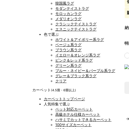
韓国風ラグ
モダンテイストラグ
モロッカンラグ
メダリオンラグ
クラシックテイストラグ
納
エスニックテイストラグ
色で選ぶ
ホワイト＆アイボリー系ラグ
特
ベージュ系ラグ
ブラウン系ラグ
イエロー＆オレンジ系ラグ
ピンク＆レッド系ラグ
グリーン系ラグ
ブルー・ネイビー＆パープル系ラグ
グレー＆ブラック系ラグ
クリア
カーペット
(4.5畳・6畳以上)
カーペットトップページ
人気特集で選ぶ
ペット対応カーペット
高級ホテル仕様カーペット
ハサミでカットできるカーペット
100サイズカーペット