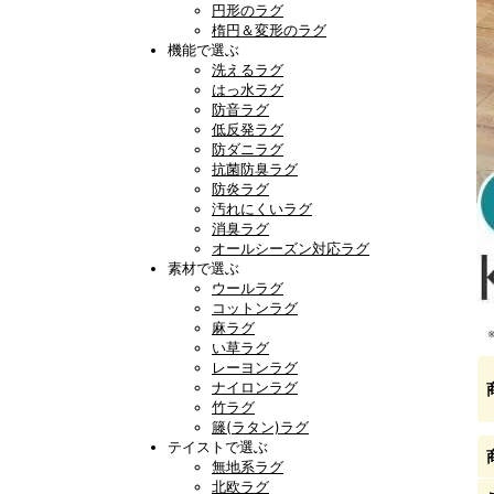
円形のラグ
楕円＆変形のラグ
機能で選ぶ
洗えるラグ
はっ水ラグ
防音ラグ
低反発ラグ
防ダニラグ
抗菌防臭ラグ
防炎ラグ
汚れにくいラグ
消臭ラグ
オールシーズン対応ラグ
素材で選ぶ
ウールラグ
コットンラグ
麻ラグ
い草ラグ
レーヨンラグ
ナイロンラグ
竹ラグ
籐(ラタン)ラグ
テイストで選ぶ
無地系ラグ
北欧ラグ