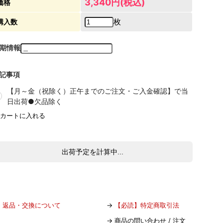
3,340円(税込)
価格
枚
購入数
期情報
記事項
【月～金（祝除く）正午までのご注文・ご入金確認】で当
日出荷●欠品除く
出荷予定を計算中...
→
返品・交換について
→
【必読】特定商取引法
→
商品の問い合わせ / 注文