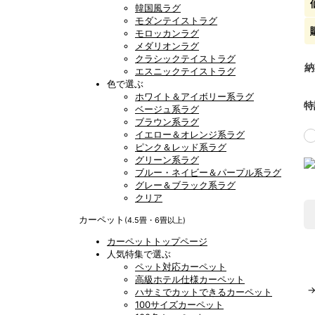
韓国風ラグ
モダンテイストラグ
モロッカンラグ
メダリオンラグ
クラシックテイストラグ
納
エスニックテイストラグ
色で選ぶ
ホワイト＆アイボリー系ラグ
特
ベージュ系ラグ
ブラウン系ラグ
イエロー＆オレンジ系ラグ
ピンク＆レッド系ラグ
グリーン系ラグ
ブルー・ネイビー＆パープル系ラグ
グレー＆ブラック系ラグ
クリア
カーペット
(4.5畳・6畳以上)
カーペットトップページ
人気特集で選ぶ
ペット対応カーペット
高級ホテル仕様カーペット
ハサミでカットできるカーペット
100サイズカーペット