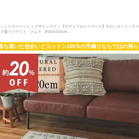
びっくりカーペット
>
デザインラグ
>
【ナチュラルレイヤード】モロッカンインテリ
ド製ラグマット『クムラ 約50x120cm』
落ち着いた色合いとコットン100％の手織りならではの揺