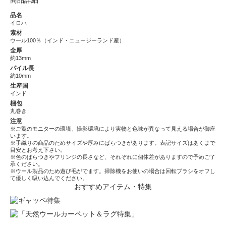
品名
イロハ
素材
ウール100％（インド・ニュージーランド産）
全厚
約13mm
パイル長
約10mm
生産国
インド
梱包
丸巻き
注意
※ご覧のモニターの環境、撮影環境により実物と色味が異なって見える場合が御座
います。
※手織りの商品のためサイズや厚みにばらつきがあります。表記サイズはあくまで
目安とお考え下さい。
※色のばらつきやフリンジの長さなど、それぞれに個体差がありますので予めご了
承ください。
※ウール製品のため遊び毛がでます。掃除機をお使いの場合は回転ブラシをオフし
て優しく吸い込んでください。
おすすめアイテム・特集