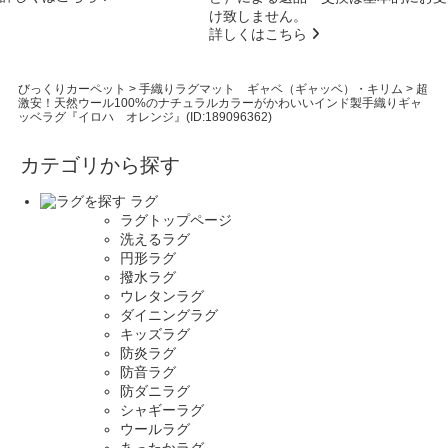
け致しません。
詳しくはこちら
びっくりカーペット
>
手織りラグマット ギャベ（ギャッベ）・キリム
>
超
激安！天然ウール100%のナチュラルカラーがかわいいインド製手織りギャ
ッベラグ『イロハ オレンジ』(ID:189096362)
カテゴリから探す
ラグ
ラグトップページ
洗えるラグ
円形ラグ
撥水ラグ
ウレタンラグ
ダイニングラグ
キッズラグ
防炎ラグ
防音ラグ
防ダニラグ
シャギーラグ
ウールラグ
あったかラグ