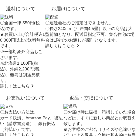
送料について
お届けについて
〇全国一律 550円(税
〇運送会社のご指定はできません。
込)です。
〇長さ240cm（江戸間4.5畳）以上の商品は大
★お買い上げ合計税込1
型荷物となり、
配送日指定不可
、集合住宅の場
0,000円以上で送料無料
合は
1階でのお渡し
が原則となります。
詳しくはこちら
です。
※一部対象外商品もご
ざいます。
※北海道1,100円(税
込)、沖縄2,200円(税
込)、離島は別途見積
り。
詳しくはこちら
お支払いについて
返品・交換について
〇お支払い方法は、
〇お届け時に破損・汚損していた場合
カード決済、Amazon Pay、後払
などは、すぐに新しい商品とお取替え
い（請求書別送）、銀行振込
致します。
（前払い）です。
※お客様のご都合（サイズや色違いな
詳しくはこちら
ど）による返品・交換は基本的にお受