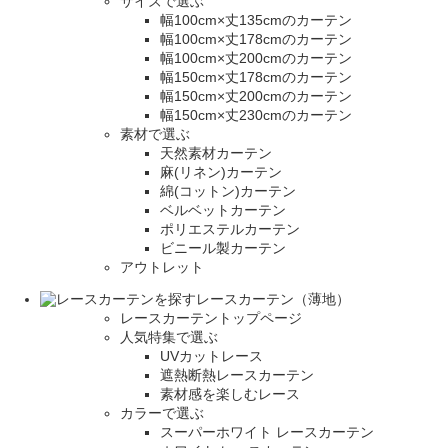
サイズで選ぶ
幅100cm×丈135cmのカーテン
幅100cm×丈178cmのカーテン
幅100cm×丈200cmのカーテン
幅150cm×丈178cmのカーテン
幅150cm×丈200cmのカーテン
幅150cm×丈230cmのカーテン
素材で選ぶ
天然素材カーテン
麻(リネン)カーテン
綿(コットン)カーテン
ベルベットカーテン
ポリエステルカーテン
ビニール製カーテン
アウトレット
レースカーテン（薄地）
レースカーテントップページ
人気特集で選ぶ
UVカットレース
遮熱断熱レースカーテン
素材感を楽しむレース
カラーで選ぶ
スーパーホワイト レースカーテン