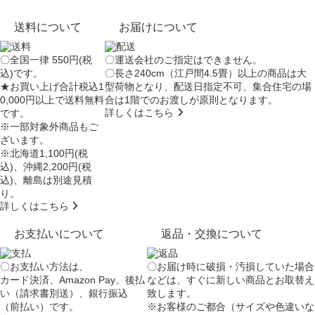
送料について
お届けについて
〇全国一律 550円(税
〇運送会社のご指定はできません。
込)です。
〇長さ240cm（江戸間4.5畳）以上の商品は大
★お買い上げ合計税込1
型荷物となり、
配送日指定不可
、集合住宅の場
0,000円以上で送料無料
合は
1階でのお渡し
が原則となります。
詳しくはこちら
です。
※一部対象外商品もご
ざいます。
※北海道1,100円(税
込)、沖縄2,200円(税
込)、離島は別途見積
り。
詳しくはこちら
お支払いについて
返品・交換について
〇お支払い方法は、
〇お届け時に破損・汚損していた場合
カード決済、Amazon Pay、後払
などは、すぐに新しい商品とお取替え
い（請求書別送）、銀行振込
致します。
（前払い）です。
※お客様のご都合（サイズや色違いな