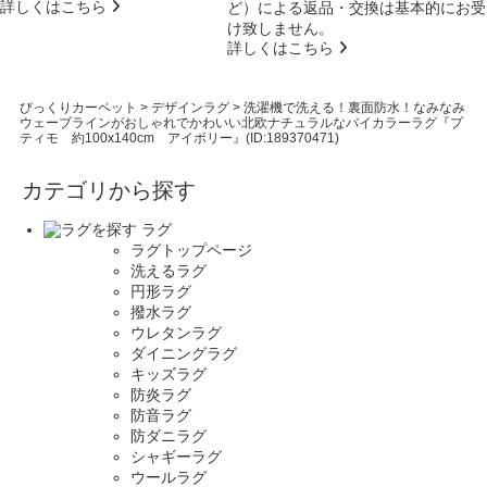
詳しくはこちら
ど）による返品・交換は基本的にお受
け致しません。
詳しくはこちら
びっくりカーペット
>
デザインラグ
>
洗濯機で洗える！裏面防水！なみなみ
ウェーブラインがおしゃれでかわいい北欧ナチュラルなバイカラーラグ『プ
ティモ 約100x140cm アイボリー』(ID:189370471)
カテゴリから探す
ラグ
ラグトップページ
洗えるラグ
円形ラグ
撥水ラグ
ウレタンラグ
ダイニングラグ
キッズラグ
防炎ラグ
防音ラグ
防ダニラグ
シャギーラグ
ウールラグ