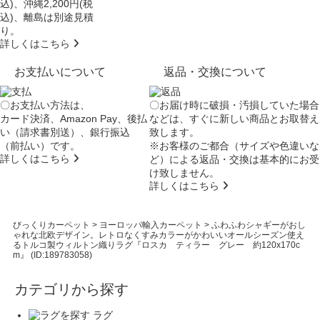
込)、沖縄2,200円(税
込)、離島は別途見積
り。
詳しくはこちら
お支払いについて
返品・交換について
〇お支払い方法は、
〇お届け時に破損・汚損していた場合
カード決済、Amazon Pay、後払
などは、すぐに新しい商品とお取替え
い（請求書別送）、銀行振込
致します。
（前払い）です。
※お客様のご都合（サイズや色違いな
詳しくはこちら
ど）による返品・交換は基本的にお受
け致しません。
詳しくはこちら
びっくりカーペット
>
ヨーロッパ輸入カーペット
>
ふわふわシャギーがおし
ゃれな北欧デザイン。レトロなくすみカラーがかわいいオールシーズン使え
るトルコ製ウィルトン織りラグ『ロスカ ティラー グレー 約120x170c
m』 (ID:189783058)
カテゴリから探す
ラグ