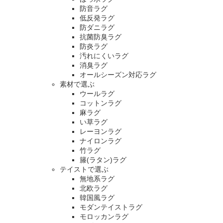
防音ラグ
低反発ラグ
防ダニラグ
抗菌防臭ラグ
防炎ラグ
汚れにくいラグ
消臭ラグ
オールシーズン対応ラグ
素材で選ぶ
ウールラグ
コットンラグ
麻ラグ
い草ラグ
レーヨンラグ
ナイロンラグ
竹ラグ
籐(ラタン)ラグ
テイストで選ぶ
無地系ラグ
北欧ラグ
韓国風ラグ
モダンテイストラグ
モロッカンラグ