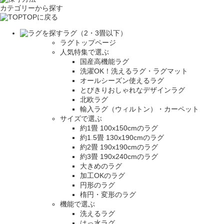
カテゴリーから探す
TOPに戻る
ラグ（2・3畳以下）
ラグトップページ
人気特集で選ぶ
国産高機能ラグ
洗濯OK！洗えるラグ・ラグマット
オールシーズン使えるラグ
とびきりおしゃれなデザインラグ
北欧ラグ
輸入ラグ（ウィルトン）・カーペット
サイズで選ぶ
約1畳 100x150cmのラグ
約1.5畳 130x190cmのラグ
約2畳 190x190cmのラグ
約3畳 190x240cmのラグ
大きめのラグ
加工OKのラグ
円形のラグ
楕円・変形のラグ
機能で選ぶ
洗えるラグ
はっ水ラグ