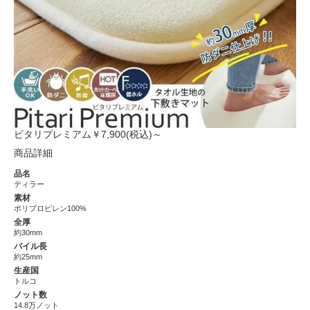
ピタリプレミアム
￥7,900(税込)～
商品詳細
品名
ティラー
素材
ポリプロピレン100%
全厚
約30mm
パイル長
約25mm
生産国
トルコ
ノット数
14.8万ノット