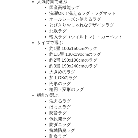
人気特集で選ぶ
国産高機能ラグ
洗濯OK！洗えるラグ・ラグマット
オールシーズン使えるラグ
とびきりおしゃれなデザインラグ
北欧ラグ
輸入ラグ（ウィルトン）・カーペット
サイズで選ぶ
約1畳 100x150cmのラグ
約1.5畳 130x190cmのラグ
約2畳 190x190cmのラグ
約3畳 190x240cmのラグ
大きめのラグ
加工OKのラグ
円形のラグ
楕円・変形のラグ
機能で選ぶ
洗えるラグ
はっ水ラグ
防音ラグ
低反発ラグ
防ダニラグ
抗菌防臭ラグ
防炎ラグ