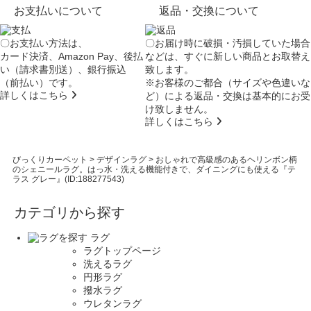
お支払いについて
返品・交換について
〇お支払い方法は、
〇お届け時に破損・汚損していた場合
カード決済、Amazon Pay、後払
などは、すぐに新しい商品とお取替え
い（請求書別送）、銀行振込
致します。
（前払い）です。
※お客様のご都合（サイズや色違いな
詳しくはこちら
ど）による返品・交換は基本的にお受
け致しません。
詳しくはこちら
びっくりカーペット
>
デザインラグ
>
おしゃれで高級感のあるヘリンボン柄
のシェニールラグ。はっ水・洗える機能付きで、ダイニングにも使える『テ
ラス グレー』(ID:188277543)
カテゴリから探す
ラグ
ラグトップページ
洗えるラグ
円形ラグ
撥水ラグ
ウレタンラグ