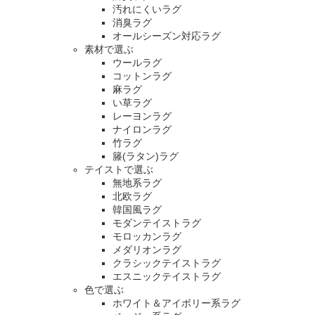
汚れにくいラグ
消臭ラグ
オールシーズン対応ラグ
素材で選ぶ
ウールラグ
コットンラグ
麻ラグ
い草ラグ
レーヨンラグ
ナイロンラグ
竹ラグ
籐(ラタン)ラグ
テイストで選ぶ
無地系ラグ
北欧ラグ
韓国風ラグ
モダンテイストラグ
モロッカンラグ
メダリオンラグ
クラシックテイストラグ
エスニックテイストラグ
色で選ぶ
ホワイト＆アイボリー系ラグ