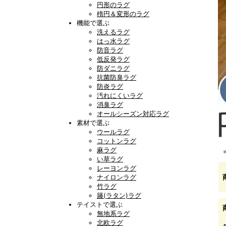
円形のラグ
楕円＆変形のラグ
機能で選ぶ
洗えるラグ
はっ水ラグ
防音ラグ
低反発ラグ
防ダニラグ
抗菌防臭ラグ
防炎ラグ
汚れにくいラグ
消臭ラグ
オールシーズン対応ラグ
素材で選ぶ
ウールラグ
コットンラグ
麻ラグ
い草ラグ
レーヨンラグ
ナイロンラグ
竹ラグ
籐(ラタン)ラグ
テイストで選ぶ
無地系ラグ
北欧ラグ