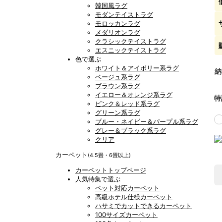
韓国風ラグ
モダンテイストラグ
モロッカンラグ
メダリオンラグ
クラシックテイストラグ
エスニックテイストラグ
色で選ぶ
ホワイト＆アイボリー系ラグ
納
ベージュ系ラグ
ブラウン系ラグ
イエロー＆オレンジ系ラグ
特
ピンク＆レッド系ラグ
グリーン系ラグ
ブルー・ネイビー＆パープル系ラグ
グレー＆ブラック系ラグ
クリア
カーペット
(4.5畳・6畳以上)
カーペットトップページ
人気特集で選ぶ
ペット対応カーペット
高級ホテル仕様カーペット
ハサミでカットできるカーペット
100サイズカーペット