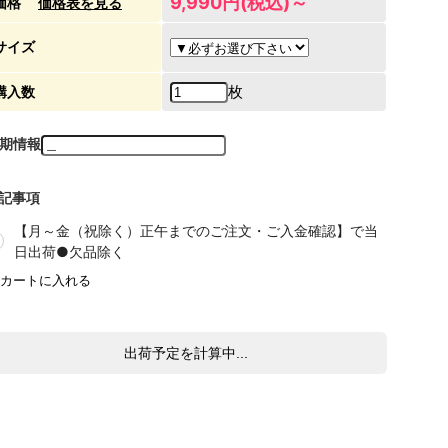
9,990円(税込)～
価格
価格表を見る
サイズ
枚
購入数
期情報
記事項
【月～金（祝除く）正午までのご注文・ご入金確認】で当
日出荷●欠品除く
出荷予定を計算中...