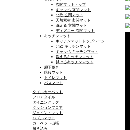
玄関マットトップ
ギャッベ 玄関マット
北欧 玄関マット
天然素材 玄関マット
洗える 玄関マット
ディズニー 玄関マット
キッチンマット
キッチンマットトップページ
北欧 キッチンマット
ギャッベ キッチンマット
洗えるキッチンマット
拭けるキッチンマット
廊下敷き
階段マット
トイレマット
バスマット
タイルカーペット
フロアタイル
ダイニングラグ
クッションフロア
ジョイントマット
パズルマット
カーペット出張
敷き込み