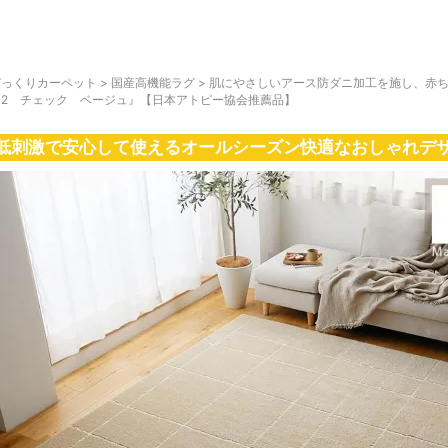
びっくりカーペット
>
国産高機能ラグ
>
肌にやさしいアース防ダニ加工を施し、赤
ュ2 チェック ベージュ』【日本アトピー協会推薦品】
低刺激で安心して使えるオールシーズン快適なおしゃれデ