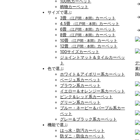
100色カーペット
柄物カーペット
サイズで選ぶ
3畳
カーペット
（江戸間・本間）
4.5畳
カーペット
（江戸間・本間）
6畳
カーペット
（江戸間・本間）
8畳
カーペット
（江戸間・本間）
10畳
カーペット
（江戸間・本間）
12畳
カーペット
（江戸間・本間）
100サイズカーペット
ジョイントマット＆タイルカーペッ
ト
デ
色で選ぶ
素
ホワイト＆アイボリー系カーペット
国
ベージュ系カーペット
ブラウン系カーペット
イエロー＆オレンジー系カーペット
ピンク＆レッド系カーペット
グリーン系カーペット
ブルー・ネービー＆パープル系カー
ペット
グレー＆ブラック系カーペット
機能で選ぶ
はっ水・防汚カーペット
防ダニ・防虫カーペット