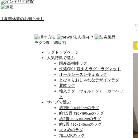
【夏季休業のお知らせ】
ラグ
(2畳・3畳以下)
ラグトップページ
人気特集で選ぶ
国産高機能ラグ
洗濯OK！洗えるラグ・ラグマット
オールシーズン使えるラグ
とびきりおしゃれなデザインラグ
北欧ラグ
輸入ラグ（ウィルトン）・カーペッ
ト
サイズで選ぶ
約1畳
のラグ
100x150cm
約1.5畳
のラグ
130x190cm
約2畳
のラグ
190x190cm
約3畳
のラグ
190x240cm
大きめのラグ
加工OKのラグ