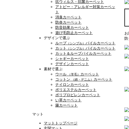
抗ウィルス・抗菌カーペット
アトピー・アレルギー対策カーペッ
ト
消臭カーペット
防炎カーペット
防音効果カーペット
遊び毛防止カーペット
お
デザインで選ぶ
防
ループ
パイルカーペット
（シンプル）
カット
パイルカーペット
（シンプル）
カット＆ループパイルカーペット
シャギーカーペット
デザインカーペット
素材で選ぶ
ウール
カーペット
（羊毛）
コットン
カーペット
（綿・デニム）
ナイロンカーペット
ポリエステルカーペット
ポリプロピレンカーペット
い草カーペット
籐カーペット
マット
マットトップページ
玄関マット