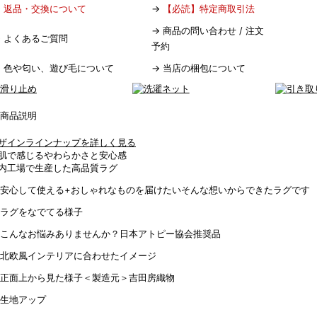
→
返品・交換について
→
【必読】特定商取引法
→
商品の問い合わせ / 注文
→
よくあるご質問
予約
→
色や匂い、遊び毛について
→
当店の梱包について
ザインラインナップを詳しく見る
肌で感じるやわらかさと安心感
内工場で生産した高品質ラグ
＜製造元＞吉田房織物