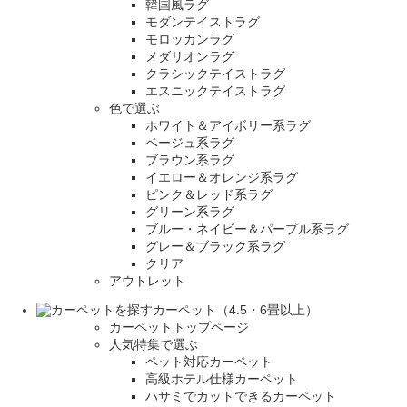
韓国風ラグ
モダンテイストラグ
モロッカンラグ
メダリオンラグ
クラシックテイストラグ
エスニックテイストラグ
色で選ぶ
ホワイト＆アイボリー系ラグ
ベージュ系ラグ
ブラウン系ラグ
イエロー＆オレンジ系ラグ
ピンク＆レッド系ラグ
グリーン系ラグ
ブルー・ネイビー＆パープル系ラグ
グレー＆ブラック系ラグ
クリア
アウトレット
カーペット（4.5・6畳以上）
カーペットトップページ
人気特集で選ぶ
ペット対応カーペット
高級ホテル仕様カーペット
ハサミでカットできるカーペット