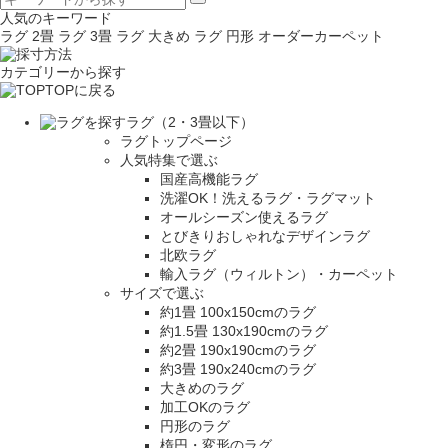
人気のキーワード
ラグ 2畳
ラグ 3畳
ラグ 大きめ
ラグ 円形
オーダーカーペット
カテゴリーから探す
TOPに戻る
ラグ（2・3畳以下）
ラグトップページ
人気特集で選ぶ
国産高機能ラグ
洗濯OK！洗えるラグ・ラグマット
オールシーズン使えるラグ
とびきりおしゃれなデザインラグ
北欧ラグ
輸入ラグ（ウィルトン）・カーペット
サイズで選ぶ
約1畳 100x150cmのラグ
約1.5畳 130x190cmのラグ
約2畳 190x190cmのラグ
約3畳 190x240cmのラグ
大きめのラグ
加工OKのラグ
円形のラグ
楕円・変形のラグ