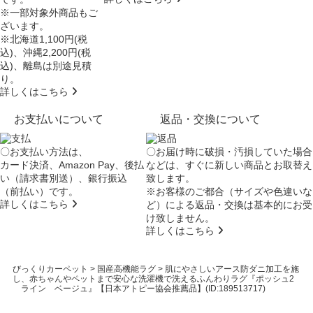
※一部対象外商品もご
ざいます。
※北海道1,100円(税
込)、沖縄2,200円(税
込)、離島は別途見積
り。
詳しくはこちら
お支払いについて
返品・交換について
〇お支払い方法は、
〇お届け時に破損・汚損していた場合
カード決済、Amazon Pay、後払
などは、すぐに新しい商品とお取替え
い（請求書別送）、銀行振込
致します。
（前払い）です。
※お客様のご都合（サイズや色違いな
詳しくはこちら
ど）による返品・交換は基本的にお受
け致しません。
詳しくはこちら
びっくりカーペット
>
国産高機能ラグ
>
肌にやさしいアース防ダニ加工を施
し、赤ちゃんやペットまで安心な洗濯機で洗えるふんわりラグ『ポッシュ2
ライン ベージュ』【日本アトピー協会推薦品】(ID:189513717)