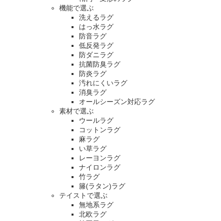
機能で選ぶ
洗えるラグ
はっ水ラグ
防音ラグ
低反発ラグ
防ダニラグ
抗菌防臭ラグ
防炎ラグ
汚れにくいラグ
消臭ラグ
オールシーズン対応ラグ
素材で選ぶ
ウールラグ
コットンラグ
麻ラグ
い草ラグ
レーヨンラグ
ナイロンラグ
竹ラグ
籐(ラタン)ラグ
テイストで選ぶ
無地系ラグ
北欧ラグ