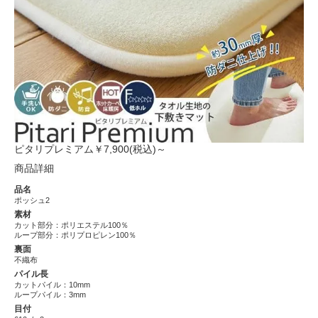
ピタリプレミアム
￥7,900(税込)～
商品詳細
品名
ポッシュ2
素材
カット部分：ポリエステル100％
ループ部分：ポリプロピレン100％
裏面
不織布
パイル長
カットパイル：10mm
ループパイル：3mm
目付