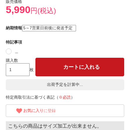
販売価格
5,990
円(税込)
納期情報
特記事項
＿
購入数
カートに入れる
枚
出荷予定を計算中...
特定商取引法に基づく表記（
※必読
）
お気に入り
に登録
こちらの商品はサイズ加工が出来ません。