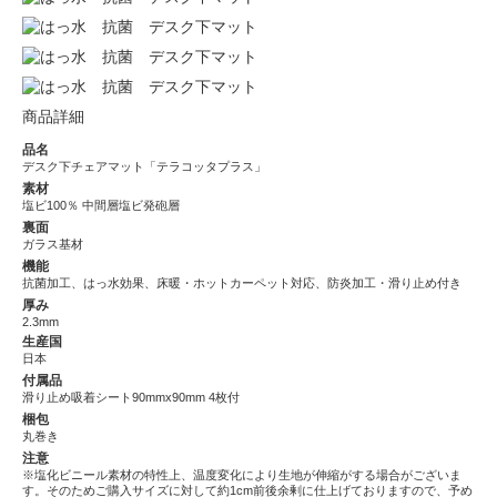
商品詳細
品名
デスク下チェアマット「テラコッタプラス」
素材
塩ビ100％ 中間層塩ビ発砲層
裏面
ガラス基材
機能
抗菌加工、はっ水効果、床暖・ホットカーペット対応、防炎加工・滑り止め付き
厚み
2.3mm
生産国
日本
付属品
滑り止め吸着シート90mmx90mm 4枚付
梱包
丸巻き
注意
※塩化ビニール素材の特性上、温度変化により生地が伸縮がする場合がございま
す。そのためご購入サイズに対して約1cm前後余剰に仕上げておりますので、予め