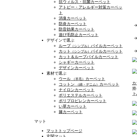
抗ウィルス・抗菌カーペット
アトピー・アレルギー対策カーペッ
ト
消臭カーペット
防炎カーペット
防音効果カーペット
遊び毛防止カーペット
デザインで選ぶ
ループ
パイルカーペット
（シンプル）
カット
パイルカーペット
（シンプル）
カット＆ループパイルカーペット
シャギーカーペット
デザインカーペット
素材で選ぶ
ウール
カーペット
（羊毛）
カ
コットン
カーペット
（綿・デニム）
滑
ナイロンカーペット
上
ポリエステルカーペット
ポリプロピレンカーペット
い草カーペット
籐カーペット
マット
マットトップページ
玄関マット