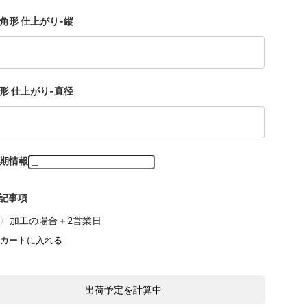
角形 仕上がり-縦
形 仕上がり-直径
期情報
記事項
加工の場合＋2営業日
出荷予定を計算中...