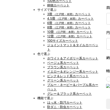
100色カーペット
柄物カーペット
四
サイズで選ぶ
3畳
カーペット
（江戸間・本間）
4.5畳
カーペット
（江戸間・本間）
6畳
カーペット
（江戸間・本間）
8畳
カーペット
（江戸間・本間）
10畳
カーペット
（江戸間・本間）
円
12畳
カーペット
（江戸間・本間）
100サイズカーペット
ジョイントマット＆タイルカーペッ
ト
色で選ぶ
納
ホワイト＆アイボリー系カーペット
ベージュ系カーペット
ブラウン系カーペット
特
イエロー＆オレンジー系カーペット
ピンク＆レッド系カーペット
グリーン系カーペット
ブルー・ネービー＆パープル系カー
ペット
グレー＆ブラック系カーペット
機能で選ぶ
はっ水・防汚カーペット
防ダニ・防虫カーペット