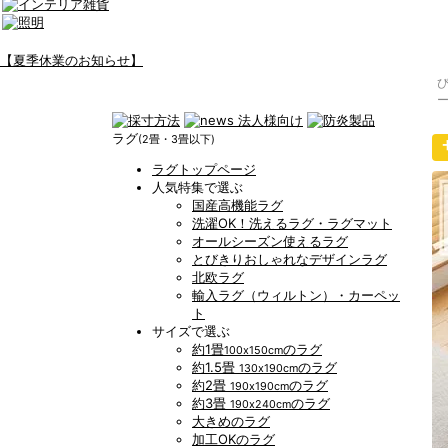
【夏季休業のお知らせ】
ラグ
(2畳・3畳以下)
ラグトップページ
人気特集で選ぶ
国産高機能ラグ
洗濯OK！洗えるラグ・ラグマット
オールシーズン使えるラグ
とびきりおしゃれなデザインラグ
北欧ラグ
輸入ラグ（ウィルトン）・カーペッ
ト
サイズで選ぶ
約1畳
のラグ
100x150cm
約1.5畳
のラグ
130x190cm
約2畳
のラグ
190x190cm
約3畳
のラグ
190x240cm
大きめのラグ
加工OKのラグ