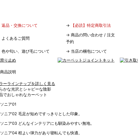
→
返品・交換について
→
【必読】特定商取引法
→
商品の問い合わせ / 注文
→
よくあるご質問
予約
→
色や匂い、遊び毛について
→
当店の梱包について
ラーラインナップを詳しく見る
らかな光沢とシャビーな陰影
品でおしゃれなカーペット
毛足が短めですっきりとした印象。
どんなインテリアにも馴染みやすい無地。
程よい弾力があり寝転んでも快適。