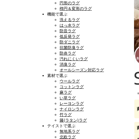
円形のラグ
楕円＆変形のラグ
機能で選ぶ
洗えるラグ
はっ水ラグ
防音ラグ
低反発ラグ
防ダニラグ
抗菌防臭ラグ
防炎ラグ
汚れにくいラグ
消臭ラグ
オールシーズン対応ラグ
素材で選ぶ
ウールラグ
コットンラグ
麻ラグ
い草ラグ
レーヨンラグ
ナイロンラグ
竹ラグ
籐(ラタン)ラグ
テイストで選ぶ
無地系ラグ
北欧ラグ