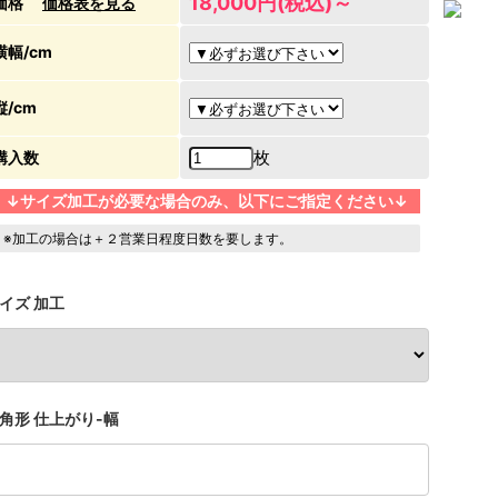
18,000円(税込)～
価格
価格表を見る
横幅/cm
縦/cm
枚
購入数
↓サイズ加工が必要な場合のみ、以下にご指定ください↓
※加工の場合は＋２営業日程度日数を要します。
イズ 加工
角形 仕上がり-幅