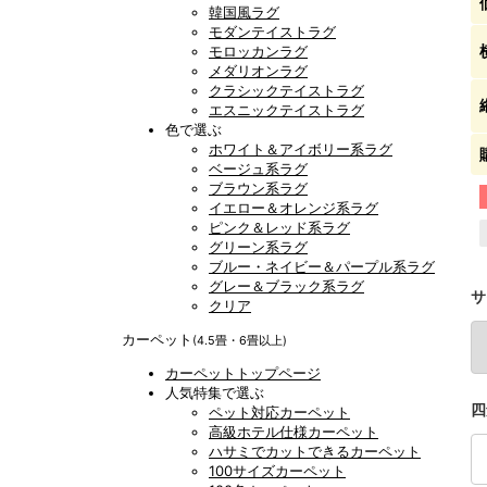
韓国風ラグ
モダンテイストラグ
モロッカンラグ
メダリオンラグ
クラシックテイストラグ
エスニックテイストラグ
色で選ぶ
ホワイト＆アイボリー系ラグ
ベージュ系ラグ
ブラウン系ラグ
イエロー＆オレンジ系ラグ
ピンク＆レッド系ラグ
グリーン系ラグ
ブルー・ネイビー＆パープル系ラグ
グレー＆ブラック系ラグ
サ
クリア
カーペット
(4.5畳・6畳以上)
カーペットトップページ
人気特集で選ぶ
四
ペット対応カーペット
高級ホテル仕様カーペット
ハサミでカットできるカーペット
100サイズカーペット