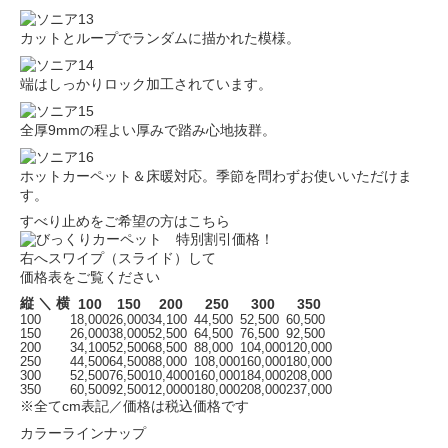
カットとループでランダムに描かれた模様。
端はしっかりロック加工されています。
全厚9mmの程よい厚みで踏み心地抜群。
ホットカーペット＆床暖対応。季節を問わずお使いいただけま
す。
すべり止めをご希望の方はこちら
右へスワイプ（スライド）して
価格表をご覧ください
縦 ＼ 横
100
150
200
250
300
350
100
18,000
26,000
34,100
44,500
52,500
60,500
150
26,000
38,000
52,500
64,500
76,500
92,500
200
34,100
52,500
68,500
88,000
104,000
120,000
250
44,500
64,500
88,000
108,000
160,000
180,000
300
52,500
76,500
10,4000
160,000
184,000
208,000
350
60,500
92,500
12,0000
180,000
208,000
237,000
※全てcm表記／価格は税込価格です
カラーラインナップ