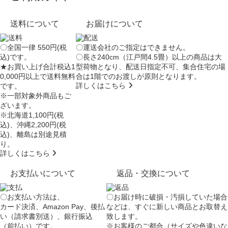
送料について
お届けについて
〇全国一律 550円(税
〇運送会社のご指定はできません。
込)です。
〇長さ240cm（江戸間4.5畳）以上の商品は大
★お買い上げ合計税込1
型荷物となり、
配送日指定不可
、集合住宅の場
0,000円以上で送料無料
合は
1階でのお渡し
が原則となります。
詳しくはこちら
です。
※一部対象外商品もご
ざいます。
※北海道1,100円(税
込)、沖縄2,200円(税
込)、離島は別途見積
り。
詳しくはこちら
お支払いについて
返品・交換について
〇お支払い方法は、
〇お届け時に破損・汚損していた場合
カード決済、Amazon Pay、後払
などは、すぐに新しい商品とお取替え
い（請求書別送）、銀行振込
致します。
（前払い）です。
※お客様のご都合（サイズや色違いな