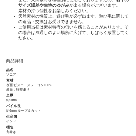
サイズ誤差や生地のゆがみ
が出る場合がございます。
素材の持つ個性をお楽しみください。
天然素材の性質上、遊び毛が必ず出ます。遊び毛に関して
の返品・交換はお受けできません。
ご使用当初は素材特有の匂いを感じることがあります。そ
の場合は風通しのよい場所に広げて、しばらく放置してく
ださい。
商品詳細
品名
ソニア
素材
表面:ビスコースレーヨン100%
裏面：綿布張り
全厚
約9mm
パイル長
約6mm ループ＆カット
生産国
インド
梱包
丸巻き