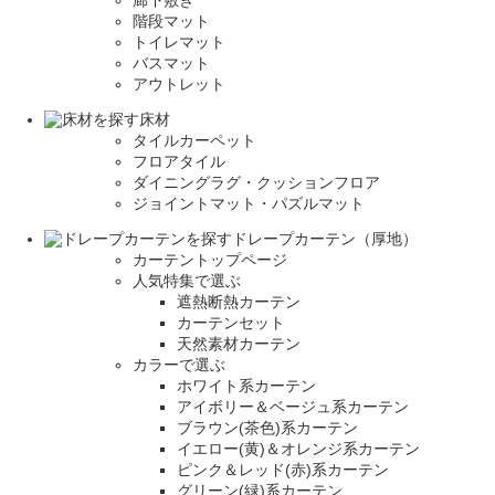
廊下敷き
階段マット
トイレマット
バスマット
アウトレット
床材
タイルカーペット
フロアタイル
ダイニングラグ・クッションフロア
ジョイントマット・パズルマット
ドレープカーテン（厚地）
カーテントップページ
人気特集で選ぶ
遮熱断熱カーテン
カーテンセット
天然素材カーテン
カラーで選ぶ
ホワイト系カーテン
アイボリー＆ベージュ系カーテン
ブラウン(茶色)系カーテン
イエロー(黄)＆オレンジ系カーテン
ピンク＆レッド(赤)系カーテン
グリーン(緑)系カーテン