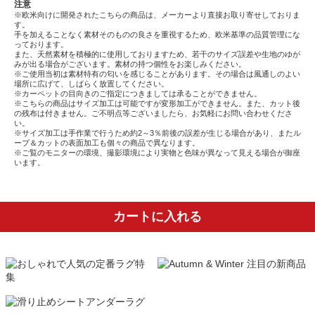
注意
※欧米向けに開発されたこちらの商品は、メーカーより直接お取り寄せしておりま
す。
手を加えることなく素材そのものの良さを重視するため、欧米基準の品質管理にな
っております。
また、天然素材を積極的に使用しておりますため、若干のサイズ誤差や生地のゆが
みが出る場合がございます。素材の持つ個性をお楽しみください。
※ご使用当初は素材特有の匂いを感じることがあります。その場合は風通しのよい
場所に広げて、しばらく放置してください。
※カーペットの目向きのご指定につきましては承ることができません。
※こちらの商品はサイズ加工は可能ですが変形加工ができません。また、カット後
の残布は付きません。ご不明点等ございましたら、お気軽にお問い合わせくださ
い。
※サイズ加工は手作業で行うため約2～3％前後の誤差が生じる場合があり、またル
ープ＆カットの表面加工も個々の商品で異なります。
※ご覧のモニターの環境、撮影環境により実物と色味が異なって見える場合が御座
います。
カートに入れる