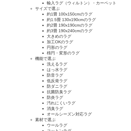
輸入ラグ（ウィルトン）・カーペット
サイズで選ぶ
約1畳 100x150cmのラグ
約1.5畳 130x190cmのラグ
約2畳 190x190cmのラグ
約3畳 190x240cmのラグ
大きめのラグ
加工OKのラグ
円形のラグ
楕円・変形のラグ
機能で選ぶ
洗えるラグ
はっ水ラグ
防音ラグ
低反発ラグ
防ダニラグ
抗菌防臭ラグ
防炎ラグ
汚れにくいラグ
消臭ラグ
オールシーズン対応ラグ
素材で選ぶ
ウールラグ
コットンラグ