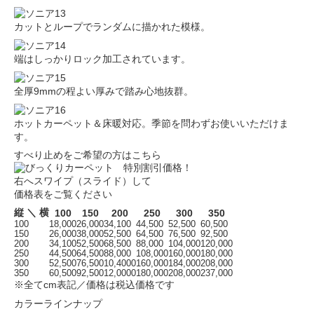
カットとループでランダムに描かれた模様。
端はしっかりロック加工されています。
全厚9mmの程よい厚みで踏み心地抜群。
ホットカーペット＆床暖対応。季節を問わずお使いいただけま
す。
すべり止めをご希望の方はこちら
右へスワイプ（スライド）して
価格表をご覧ください
縦 ＼ 横
100
150
200
250
300
350
100
18,000
26,000
34,100
44,500
52,500
60,500
150
26,000
38,000
52,500
64,500
76,500
92,500
200
34,100
52,500
68,500
88,000
104,000
120,000
250
44,500
64,500
88,000
108,000
160,000
180,000
300
52,500
76,500
10,4000
160,000
184,000
208,000
350
60,500
92,500
12,0000
180,000
208,000
237,000
※全てcm表記／価格は税込価格です
カラーラインナップ