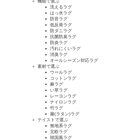
機能で選ぶ
洗えるラグ
はっ水ラグ
防音ラグ
低反発ラグ
防ダニラグ
抗菌防臭ラグ
防炎ラグ
汚れにくいラグ
消臭ラグ
オールシーズン対応ラグ
素材で選ぶ
ウールラグ
コットンラグ
麻ラグ
い草ラグ
レーヨンラグ
ナイロンラグ
竹ラグ
籐(ラタン)ラグ
テイストで選ぶ
無地系ラグ
北欧ラグ
韓国風ラグ