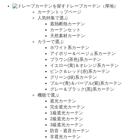
ドレープカーテン（厚地）
カーテントップページ
人気特集で選ぶ
遮熱断熱カーテン
カーテンセット
天然素材カーテン
カラーで選ぶ
ホワイト系カーテン
アイボリー＆ベージュ系カーテン
ブラウン(茶色)系カーテン
イエロー(黄)＆オレンジ系カーテン
ピンク＆レッド(赤)系カーテン
グリーン(緑)系カーテン
ブルー(青)＆パープル(紫)系カーテン
グレー＆ブラック(黒)系カーテン
機能で選ぶ
遮光カーテン
完全遮光カーテン
1級遮光カーテン
2級遮光カーテン
3級遮光カーテン
防音・遮音カーテン
非遮光カーテン