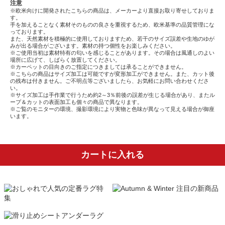
注意
※欧米向けに開発されたこちらの商品は、メーカーより直接お取り寄せしておりま
す。
手を加えることなく素材そのものの良さを重視するため、欧米基準の品質管理にな
っております。
また、天然素材を積極的に使用しておりますため、若干のサイズ誤差や生地のゆが
みが出る場合がございます。素材の持つ個性をお楽しみください。
※ご使用当初は素材特有の匂いを感じることがあります。その場合は風通しのよい
場所に広げて、しばらく放置してください。
※カーペットの目向きのご指定につきましては承ることができません。
※こちらの商品はサイズ加工は可能ですが変形加工ができません。また、カット後
の残布は付きません。ご不明点等ございましたら、お気軽にお問い合わせくださ
い。
※サイズ加工は手作業で行うため約2～3％前後の誤差が生じる場合があり、またル
ープ＆カットの表面加工も個々の商品で異なります。
※ご覧のモニターの環境、撮影環境により実物と色味が異なって見える場合が御座
います。
カートに入れる