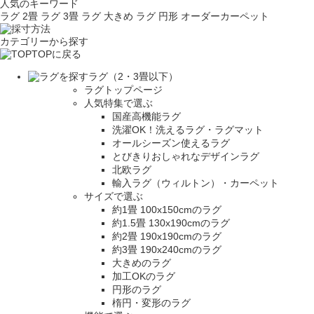
人気のキーワード
ラグ 2畳
ラグ 3畳
ラグ 大きめ
ラグ 円形
オーダーカーペット
カテゴリーから探す
TOPに戻る
ラグ（2・3畳以下）
ラグトップページ
人気特集で選ぶ
国産高機能ラグ
洗濯OK！洗えるラグ・ラグマット
オールシーズン使えるラグ
とびきりおしゃれなデザインラグ
北欧ラグ
輸入ラグ（ウィルトン）・カーペット
サイズで選ぶ
約1畳 100x150cmのラグ
約1.5畳 130x190cmのラグ
約2畳 190x190cmのラグ
約3畳 190x240cmのラグ
大きめのラグ
加工OKのラグ
円形のラグ
楕円・変形のラグ