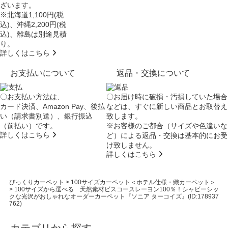
ざいます。
※北海道1,100円(税
込)、沖縄2,200円(税
込)、離島は別途見積
り。
詳しくはこちら
お支払いについて
返品・交換について
〇お支払い方法は、
〇お届け時に破損・汚損していた場合
カード決済、Amazon Pay、後払
などは、すぐに新しい商品とお取替え
い（請求書別送）、銀行振込
致します。
（前払い）です。
※お客様のご都合（サイズや色違いな
詳しくはこちら
ど）による返品・交換は基本的にお受
け致しません。
詳しくはこちら
びっくりカーペット
>
100サイズカーペット＜ホテル仕様・織カーペット＞
>
100サイズから選べる 天然素材ビスコースレーヨン100％！シャビーシッ
クな光沢がおしゃれなオーダーカーペット『ソニア ターコイズ』(ID:178937
762)