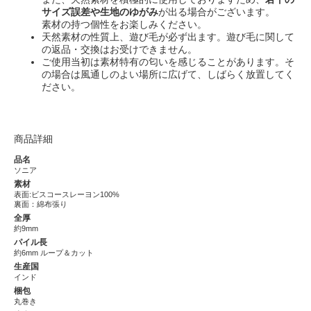
サイズ誤差や生地のゆがみ
が出る場合がございます。
素材の持つ個性をお楽しみください。
天然素材の性質上、遊び毛が必ず出ます。遊び毛に関して
の返品・交換はお受けできません。
ご使用当初は素材特有の匂いを感じることがあります。そ
の場合は風通しのよい場所に広げて、しばらく放置してく
ださい。
商品詳細
品名
ソニア
素材
表面:ビスコースレーヨン100%
裏面：綿布張り
全厚
約9mm
パイル長
約6mm ループ＆カット
生産国
インド
梱包
丸巻き