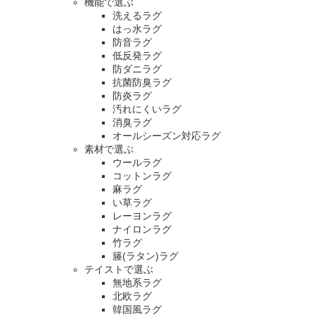
機能で選ぶ
洗えるラグ
はっ水ラグ
防音ラグ
低反発ラグ
防ダニラグ
抗菌防臭ラグ
防炎ラグ
汚れにくいラグ
消臭ラグ
オールシーズン対応ラグ
素材で選ぶ
ウールラグ
コットンラグ
麻ラグ
い草ラグ
レーヨンラグ
ナイロンラグ
竹ラグ
籐(ラタン)ラグ
テイストで選ぶ
無地系ラグ
北欧ラグ
韓国風ラグ