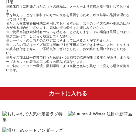
注意
※欧米向けに開発されたこちらの商品は、メーカーより直接お取り寄せしておりま
す。
手を加えることなく素材そのものの良さを重視するため、欧米基準の品質管理にな
っております。
また、天然素材を積極的に使用しておりますため、若干のサイズ誤差や生地のゆが
みが出る場合がございます。素材の持つ個性をお楽しみください。
※ご使用当初は素材特有の匂いを感じることがあります。その場合は風通しのよい
場所に広げて、しばらく放置してください。
※カーペットの目向きのご指定につきましては承ることができません。
※こちらの商品はサイズ加工は可能ですが変形加工ができません。また、カット後
の残布は付きません。ご不明点等ございましたら、お気軽にお問い合わせくださ
い。
※サイズ加工は手作業で行うため約2～3％前後の誤差が生じる場合があり、またル
ープ＆カットの表面加工も個々の商品で異なります。
※ご覧のモニターの環境、撮影環境により実物と色味が異なって見える場合が御座
います。
カートに入れる