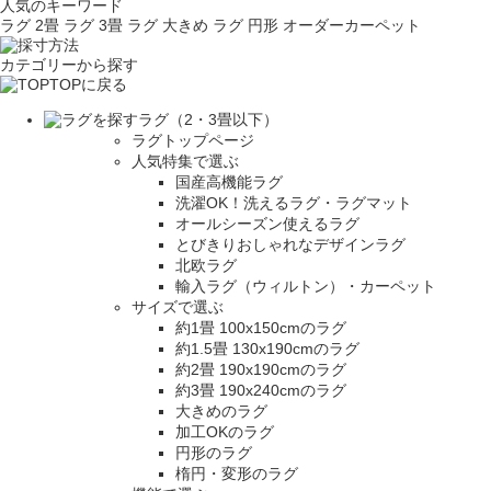
人気のキーワード
ラグ 2畳
ラグ 3畳
ラグ 大きめ
ラグ 円形
オーダーカーペット
カテゴリーから探す
TOPに戻る
ラグ（2・3畳以下）
ラグトップページ
人気特集で選ぶ
国産高機能ラグ
洗濯OK！洗えるラグ・ラグマット
オールシーズン使えるラグ
とびきりおしゃれなデザインラグ
北欧ラグ
輸入ラグ（ウィルトン）・カーペット
サイズで選ぶ
約1畳 100x150cmのラグ
約1.5畳 130x190cmのラグ
約2畳 190x190cmのラグ
約3畳 190x240cmのラグ
大きめのラグ
加工OKのラグ
円形のラグ
楕円・変形のラグ