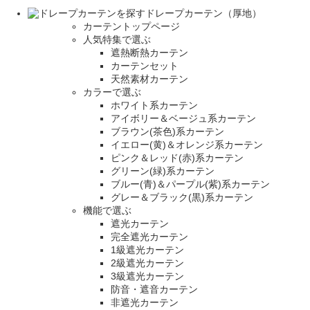
ドレープカーテン（厚地）
カーテントップページ
人気特集で選ぶ
遮熱断熱カーテン
カーテンセット
天然素材カーテン
カラーで選ぶ
ホワイト系カーテン
アイボリー＆ベージュ系カーテン
ブラウン(茶色)系カーテン
イエロー(黄)＆オレンジ系カーテン
ピンク＆レッド(赤)系カーテン
グリーン(緑)系カーテン
ブルー(青)＆パープル(紫)系カーテン
グレー＆ブラック(黒)系カーテン
機能で選ぶ
遮光カーテン
完全遮光カーテン
1級遮光カーテン
2級遮光カーテン
3級遮光カーテン
防音・遮音カーテン
非遮光カーテン