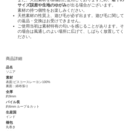
サイズ誤差や生地のゆがみ
が出る場合がございます。
素材の持つ個性をお楽しみください。
天然素材の性質上、遊び毛が必ず出ます。遊び毛に関して
の返品・交換はお受けできません。
ご使用当初は素材特有の匂いを感じることがあります。そ
の場合は風通しのよい場所に広げて、しばらく放置してく
ださい。
商品詳細
品名
ソニア
素材
表面:ビスコースレーヨン100%
裏面：綿布張り
全厚
約9mm
パイル長
約6mm ループ＆カット
生産国
インド
梱包
丸巻き