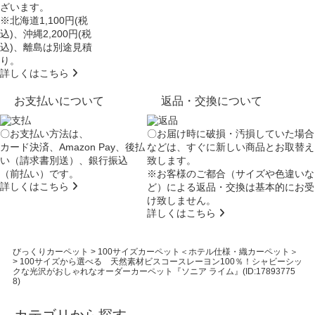
ざいます。
※北海道1,100円(税
込)、沖縄2,200円(税
込)、離島は別途見積
り。
詳しくはこちら
お支払いについて
返品・交換について
〇お支払い方法は、
〇お届け時に破損・汚損していた場合
カード決済、Amazon Pay、後払
などは、すぐに新しい商品とお取替え
い（請求書別送）、銀行振込
致します。
（前払い）です。
※お客様のご都合（サイズや色違いな
詳しくはこちら
ど）による返品・交換は基本的にお受
け致しません。
詳しくはこちら
びっくりカーペット
>
100サイズカーペット＜ホテル仕様・織カーペット＞
>
100サイズから選べる 天然素材ビスコースレーヨン100％！シャビーシッ
クな光沢がおしゃれなオーダーカーペット『ソニア ライム』(ID:17893775
8)