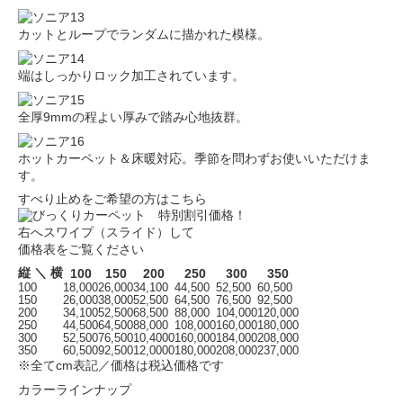
カットとループでランダムに描かれた模様。
端はしっかりロック加工されています。
全厚9mmの程よい厚みで踏み心地抜群。
ホットカーペット＆床暖対応。季節を問わずお使いいただけま
す。
すべり止めをご希望の方はこちら
右へスワイプ（スライド）して
価格表をご覧ください
縦 ＼ 横
100
150
200
250
300
350
100
18,000
26,000
34,100
44,500
52,500
60,500
150
26,000
38,000
52,500
64,500
76,500
92,500
200
34,100
52,500
68,500
88,000
104,000
120,000
250
44,500
64,500
88,000
108,000
160,000
180,000
300
52,500
76,500
10,4000
160,000
184,000
208,000
350
60,500
92,500
12,0000
180,000
208,000
237,000
※全てcm表記／価格は税込価格です
カラーラインナップ