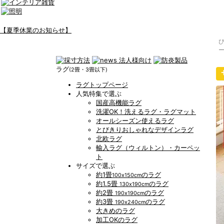
【夏季休業のお知らせ】
ー
ラグ
(2畳・3畳以下)
ラグトップページ
人気特集で選ぶ
国産高機能ラグ
洗濯OK！洗えるラグ・ラグマット
オールシーズン使えるラグ
とびきりおしゃれなデザインラグ
北欧ラグ
輸入ラグ（ウィルトン）・カーペッ
ト
サイズで選ぶ
約1畳
のラグ
100x150cm
約1.5畳
のラグ
130x190cm
約2畳
のラグ
190x190cm
約3畳
のラグ
190x240cm
大きめのラグ
加工OKのラグ