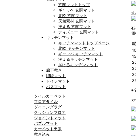
玄関マットトップ
ギャッベ 玄関マット
す
北欧 玄関マット
天然素材 玄関マット
洗える 玄関マット
右
ディズニー 玄関マット
価
キッチンマット
キッチンマットトップページ
縦
北欧 キッチンマット
1
ギャッベ キッチンマット
1
洗えるキッチンマット
2
拭けるキッチンマット
2
廊下敷き
3
階段マット
3
トイレマット
バスマット
※
タイルカーペット
カ
フロアタイル
ダイニングラグ
クッションフロア
ジョイントマット
パズルマット
カーペット出張
敷き込み