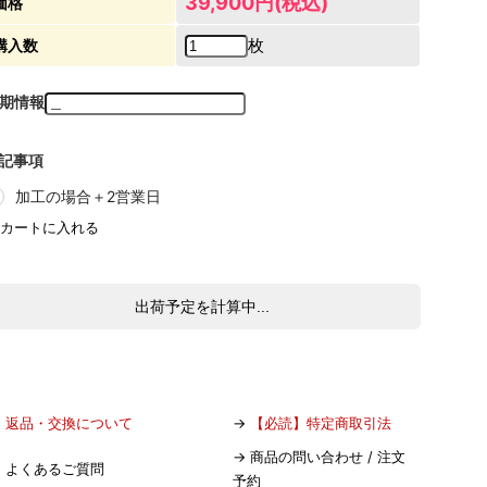
39,900円(税込)
価格
枚
購入数
期情報
記事項
加工の場合＋2営業日
出荷予定を計算中...
→
返品・交換について
→
【必読】特定商取引法
→
商品の問い合わせ / 注文
→
よくあるご質問
予約