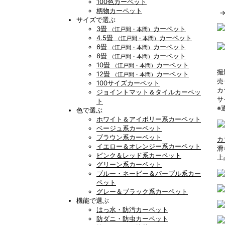
100色カーペット
柄物カーペット
サイズで選ぶ
3畳
カーペット
（江戸間・本間）
4.5畳
カーペット
（江戸間・本間）
6畳
カーペット
（江戸間・本間）
8畳
カーペット
（江戸間・本間）
10畳
カーペット
（江戸間・本間）
撮
12畳
カーペット
（江戸間・本間）
売
100サイズカーペット
カ
ジョイントマット＆タイルカーペッ
サ
ト
※
色で選ぶ
ホワイト＆アイボリー系カーペット
ベージュ系カーペット
ブラウン系カーペット
カ
イエロー＆オレンジー系カーペット
滑
ピンク＆レッド系カーペット
上
グリーン系カーペット
ブルー・ネービー＆パープル系カー
ペット
グレー＆ブラック系カーペット
機能で選ぶ
はっ水・防汚カーペット
防ダニ・防虫カーペット