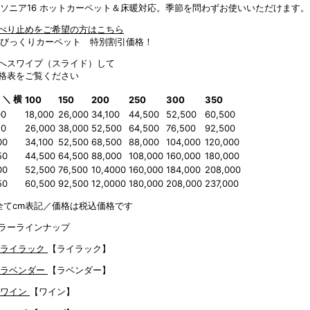
ホットカーペット＆床暖対応。季節を問わずお使いいただけます。
べり止めをご希望の方はこちら
へスワイプ（スライド）して
格表をご覧ください
 ＼ 横
100
150
200
250
300
350
00
18,000
26,000
34,100
44,500
52,500
60,500
50
26,000
38,000
52,500
64,500
76,500
92,500
00
34,100
52,500
68,500
88,000
104,000
120,000
50
44,500
64,500
88,000
108,000
160,000
180,000
00
52,500
76,500
10,4000
160,000
184,000
208,000
50
60,500
92,500
12,0000
180,000
208,000
237,000
全てcm表記／価格は税込価格です
ラーラインナップ
【ライラック】
【ラベンダー】
【ワイン】