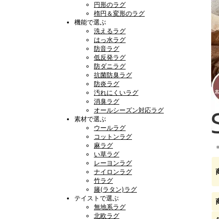
円形のラグ
楕円＆変形のラグ
機能で選ぶ
洗えるラグ
はっ水ラグ
防音ラグ
低反発ラグ
防ダニラグ
抗菌防臭ラグ
防炎ラグ
汚れにくいラグ
消臭ラグ
オールシーズン対応ラグ
素材で選ぶ
ウールラグ
コットンラグ
麻ラグ
い草ラグ
レーヨンラグ
ナイロンラグ
竹ラグ
籐(ラタン)ラグ
テイストで選ぶ
無地系ラグ
北欧ラグ