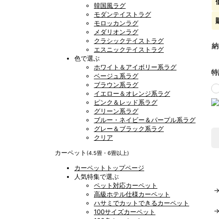
韓国風ラグ
モダンテイストラグ
モロッカンラグ
メダリオンラグ
クラシックテイストラグ
納
エスニックテイストラグ
色で選ぶ
ホワイト＆アイボリー系ラグ
特
ベージュ系ラグ
ブラウン系ラグ
イエロー＆オレンジ系ラグ
ピンク＆レッド系ラグ
グリーン系ラグ
ブルー・ネイビー＆パープル系ラグ
グレー＆ブラック系ラグ
クリア
カーペット
(4.5畳・6畳以上)
カーペットトップページ
人気特集で選ぶ
ペット対応カーペット
高級ホテル仕様カーペット
ハサミでカットできるカーペット
100サイズカーペット