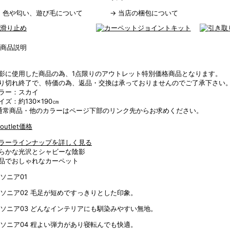
→
色や匂い、遊び毛について
→
当店の梱包について
影に使用した商品の為、1点限りのアウトレット特別価格商品となります。
り切れ終了で、特価の為、返品・交換は承っておりませんのでご了承下さい
ラー：スカイ
イズ：約130×190㎝
通常商品・他のカラーはページ下部のリンク先からお求めください。
ラーラインナップを詳しく見る
らかな光沢とシャビーな陰影
品でおしゃれなカーペット
毛足が短めですっきりとした印象。
どんなインテリアにも馴染みやすい無地。
程よい弾力があり寝転んでも快適。