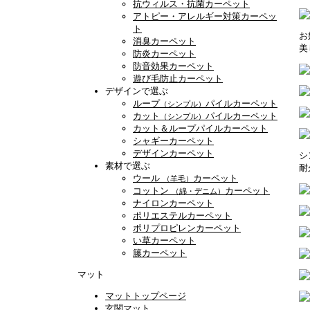
抗ウィルス・抗菌カーペット
アトピー・アレルギー対策カーペッ
ト
お
消臭カーペット
美
防炎カーペット
防音効果カーペット
遊び毛防止カーペット
デザインで選ぶ
ループ
パイルカーペット
（シンプル）
カット
パイルカーペット
（シンプル）
カット＆ループパイルカーペット
シャギーカーペット
デザインカーペット
シ
素材で選ぶ
耐
ウール
カーペット
（羊毛）
コットン
カーペット
（綿・デニム）
ナイロンカーペット
ポリエステルカーペット
ポリプロピレンカーペット
い草カーペット
籐カーペット
マット
マットトップページ
玄関マット